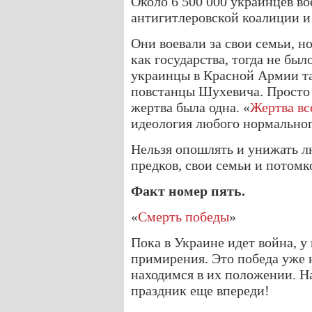
Около 6 500 000 украинцев в
антигитлеровской коалиции 
Они воевали за свои семьи, н
как государства, тогда не бы
украинцы в Красной Армии та
повстанцы Шухевича. Просто 
жертва была одна. «
Жертва вс
идеология любого нормальног
Нельзя опошлять и унижать 
предков, свои семьи и потомко
Факт номер пять.
«
Смерть победы
»
Пока в Украине идет война, у
примирения. Это победа уже 
находимся в их положении. Н
праздник еще впереди!