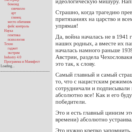
идеологическую мишуру. Нап
бомонд
синчилло
Страшно, когда трагедию прев
арт
глянец
притязаниях на царство и все
место обитания
упрямая!
фейс контроль
Наука
генетика
Да, война началась не в 1941 
психология
наших родных, а вместе их па
Техно
гаджет
началась намного раньше 1939
экстрим
Австрии, раздела Чехословак
Industry 4.0
Программа и Манифест
это так, к слову.
Loading...
Самый главный и самый стра
то, что с нацистским режимом
сотрудничали и подписывали 
абсолютно все! Как и его буд
победители.
Это и есть главный цинизм эт
времени) абсолютно устраива
Это нужно крепко запомнить,