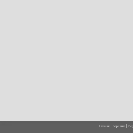
Главная
Вершина
Ве