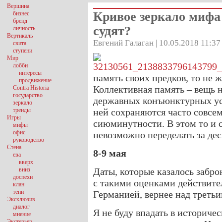
Вершина
Кривое зеркало мифа
бизнес
бренд
судят?
личность
Вертикаль
Евгений Галаган | 10.05.2018 11:37
свита
ступени
Мир
лобби
интересы
память своих предков, то не ж
продвижение
Коллективная память – вещь н
Contra Historia
государство
державных конъюнктурных ус
зеркало
тренды
ней сохраняются часто совсе
Игры
сиюминутности. В этом то и 
мифы
офис
невозможно переделать за дес
руководство
Стена
8-9 мая
ева
вверх
вниз
Даты, которые казалось забро
доспехи
с такими оценками действите
клан
тени
Германией, вернее над треть
Эксклюзив
диалог
Я не буду впадать в историче
мнение
Экстерьер