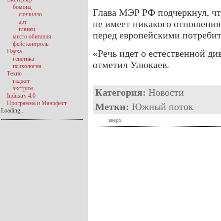
бомонд
Глава МЭР РФ подчеркнул, чт
синчилло
арт
не имеет никакого отношения
глянец
перед европейскими потребит
место обитания
фейс контроль
Наука
«Речь идет о естественной д
генетика
отметил Улюкаев.
психология
Техно
гаджет
экстрим
Категория:
Новости
Industry 4.0
Программа и Манифест
Метки:
Южный поток
Loading...
вверх