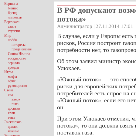
Вершина
В РФ допускают возм
бизнес
бренд
потока»
личность
Вертикаль
Администратор | 27.11.2014 17:01
свита
ступени
В случае, если у Европы есть
Мир
лобби
рисков, Россия построит газ
интересы
потребности нет, то газопров
продвижение
Contra Historia
государство
Об этом заявил министр экон
зеркало
Улюкаев.
тренды
Игры
мифы
«Южный поток» — это способ 
офис
риски для европейских потре
руководство
Стена
потребителей есть спрос на 
ева
«Южный поток», если его нет,
вверх
вниз
он.
доспехи
клан
При этом Улюкаев отметил, ч
тени
Эксклюзив
потока», то она должна взять
диалог
мнение
поставок газа.
Экстерьер