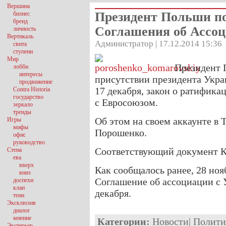
Вершина
Президент Польши п
бизнес
бренд
Соглашения об Ассо
личность
Вертикаль
Администратор | 17.12.2014 15:36
свита
ступени
Мир
Президент 
лобби
интересы
присутствии президента Укра
продвижение
17 декабря, закон о ратифик
Contra Historia
государство
с Евросоюзом.
зеркало
тренды
Об этом на своем аккаунте в T
Игры
мифы
Порошенко.
офис
руководство
Соответствующий документ К
Стена
ева
вверх
Как сообщалось ранее, 28 но
вниз
Соглашение об ассоциации с 
доспехи
клан
декабря.
тени
Эксклюзив
диалог
мнение
Категории:
Новости
|
Полити
Экстерьер