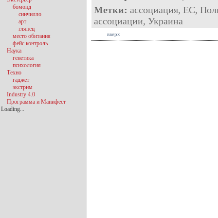
бомонд
Метки:
ассоциация
,
ЕС
,
Пол
синчилло
ассоциации
,
Украина
арт
глянец
вверх
место обитания
фейс контроль
Наука
генетика
психология
Техно
гаджет
экстрим
Industry 4.0
Программа и Манифест
Loading...