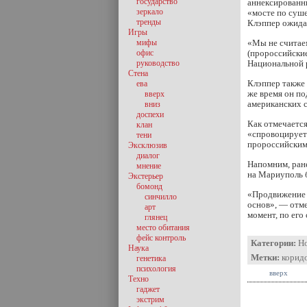
государство
аннексированны
зеркало
«мосте по суше
тренды
Клэппер ожида
Игры
мифы
«Мы не считаем
офис
(пророссийские
руководство
Национальной 
Стена
Клэппер также 
ева
же время он по
вверх
американских 
вниз
доспехи
Как отмечаетс
клан
«спровоцирует
тени
пророссийским
Эксклюзив
диалог
Напомним, ран
мнение
на Мариуполь 
Экстерьер
бомонд
«Продвижение 
синчилло
основ», — отме
арт
момент, по ег
глянец
место обитания
фейс контроль
Категории:
Н
Наука
Метки:
корид
генетика
психология
вверх
Техно
гаджет
экстрим