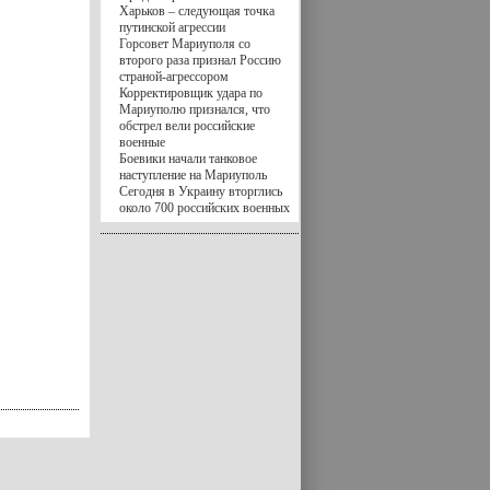
Харьков – следующая точка
путинской агрессии
Горсовет Мариуполя со
второго раза признал Россию
страной-агрессором
Корректировщик удара по
Мариуполю признался, что
обстрел вели российские
военные
Боевики начали танковое
наступление на Мариуполь
Сегодня в Украину вторглись
около 700 российских военных