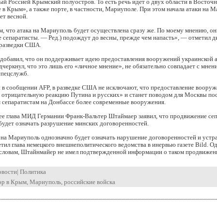
й Россией Крымский полуостров. То есть речь идет о двух области в Восточн
 в Крым», а также порте, в частности, Мариуполе. При этом начала атаки на 
ет весной.
, что атака на Мариуполь будет осуществлена сразу же. По моему мнению, он
 сепаратисты. — Ред.) подождут до весны, прежде чем напасть», — отметил д
разведки США.
добавил, что он поддерживает идею предоставления вооружений украинской а
дчеркнул, что это лишь его «личное мнение», не обязательно совпадает с мнен
спецслужб.
я в сообщении AFP, в разведке США не исключают, что предоставление воору
 отрицательную реакцию Путина и русских» и станет поводом для Москвы пос
 сепаратистам на Донбассе более современные вооружения.
ее глава МИД Германии Франк-Вальтер Штаймаер заявил, что продвижение се
будет означать разрушение минских договоренностей.
на Мариуполь однозначно будет означать нарушение договоренностей и устр
тил глава немецкого внешнеполитического ведомства в инервью газете Bild. Од
о словам, Штайнмайер не имел подтвержденной информации о таком продвижен
овости
|
Политика
ор в Крым
,
Мариуполь
,
российские войска