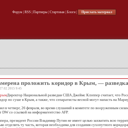
Форум
|
RSS
|
Партнеры
|
Стартовая
|
Блоги
|
Прислать материал
амерена проложить коридор в Крым, — развед
27.02.2015 9:45
Директор Национальной разведки США Джеймс Клэппер считает, что Рос
дор по суше в Крым, а также, что сепаратисты весной могут напасть на Мари
вил в четверг, 26 февраля, во время слушаний в комитете по вооруженным сила
 DW со ссылкой на информагентство AFP.
ппера, президент России Владимир Путин не имеет целью захватить всю терр
ько отделить ту часть, которая необходима для создания сухопутного коридора