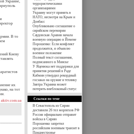
ой Украине,
террористическими
Мариуполь
организациями
Украину могут принять в
НАТО, несмотря на Крым и
и
Донбасс
иректор
Опубликовано соглашение о
сирийском перемирии
Саудовская Аравия начала
рмии. В то
военную операцию в Йемене
ием
Порошенко: Если конфликт
продолжится, я объявлю
военное положение
жений Киеву
Полный текст соглашения,
тавлять
подписанного в Минске
У Яценюка нет поддержки для
принятия решений в Раде
паратистов
Кабмин утвердил рекордный
госзаказ на оружие и технику
Завтра Украина может
анение их
потерять внеблоковый статус
нако, на тот
ии.
Ссылки по теме
aktiv.com.ua
В Севастополь из Сирии
доставили 26 тел морпехов РФ
Россия официально отправит
войска в Сирию
Порошенко запретил
российским военным транзит в
Приднестровье