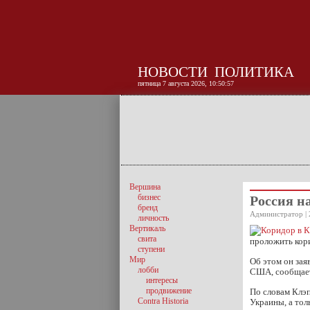
НОВОСТИ
ПОЛИТИКА
пятница 7 августа 2026, 10:50:57
Вершина
бизнес
Россия н
бренд
Администратор | 
личность
Вертикаль
свита
проложить кори
ступени
Мир
Об этом он зая
лобби
США, сообщает
интересы
продвижение
По словам Клэ
Contra Historia
Украины, а тол