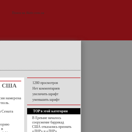
1280 просмотров
ка США
Нет комментариев
увеличить шрифт
сия намерена
уменьшить шрифт
уполь.
м Сената
TOP в этой категории
В Ереване началось
сооружение баррикад
иторию
США отказались признать
 в
«ЛНР» и «ДНР»