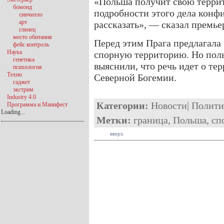
«Польша получит свою террит
бомонд
подробности этого дела конф
синчилло
арт
рассказать», — сказал премь
глянец
место обитания
Перед этим Прага предлагала
фейс контроль
Наука
спорную территорию. Но пол
генетика
выяснили, что речь идет о те
психология
Техно
Северной Богемии.
гаджет
экстрим
Industry 4.0
Категории:
Новости
|
Полити
Программа и Манифест
Loading...
Метки:
граница
,
Польша
,
сп
вверх