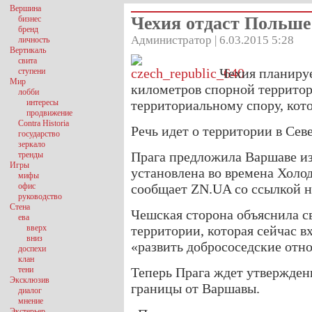
Вершина
Чехия отдаст Польше
бизнес
бренд
Администратор | 6.03.2015 5:28
личность
Вертикаль
свита
Чехия планируе
ступени
Мир
километров спорной территор
лобби
интересы
территориальному спору, кото
продвижение
Contra Historia
Речь идет о территории в Се
государство
зеркало
Прага предложила Варшаве из
тренды
Игры
установлена во времена Холо
мифы
офис
сообщает ZN.UA со ссылкой на
руководство
Стена
Чешская сторона объяснила св
ева
вверх
территории, которая сейчас в
вниз
«развить добрососедские отн
доспехи
клан
тени
Теперь Прага ждет утвержден
Эксклюзив
границы от Варшавы.
диалог
мнение
Экстерьер