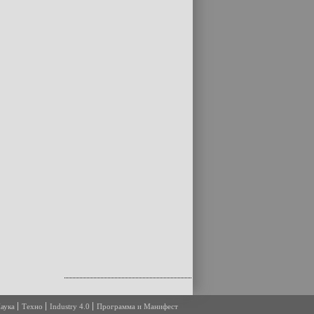
аука
Техно
Industry 4.0
Программа и Манифест