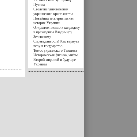
Украины или Аустерлиц
Путина
Столетие уничтожения
украинского крестьянства
Новейшая альтернативная
история Украины
Открытое письмо к кандидату
в президенты Владимиру
Зеленскому
Справедливость! Как вернуть
веру в государство
Томос украинского Танатоса
Историческая физика, мифы
Второй мировой и будущее
Украины