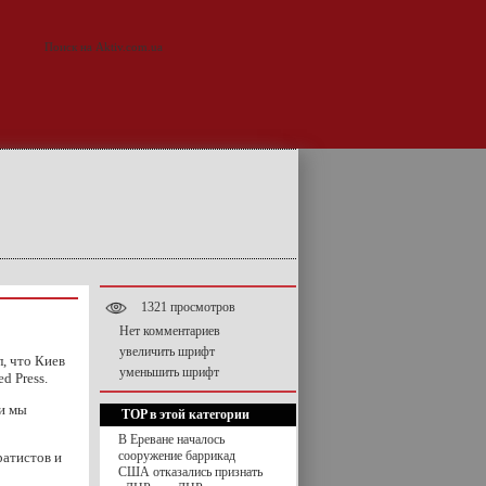
1321 просмотров
Нет комментариев
увеличить шрифт
, что Киев
уменьшить шрифт
d Press.
 и мы
TOP в этой категории
В Ереване началось
сооружение баррикад
ратистов и
США отказались признать