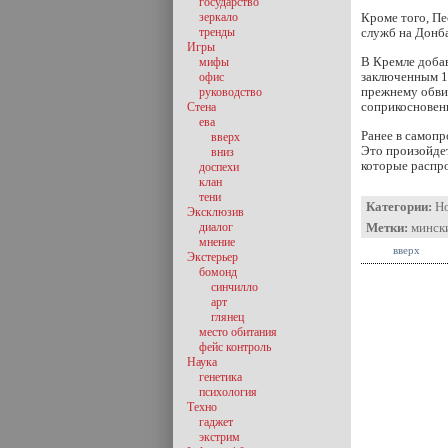
государство
зеркало
Кроме того, Пе
тренды
служб на Донба
Игры
В Кремле добав
мифы
заключенным 12
офис
прежнему обви
руководство
соприкосновен
Стена
ева
Ранее в самопр
вверх
Это произойдет
вниз
которые распр
доспехи
клан
тени
Категории:
Н
Эксклюзив
диалог
Метки:
минск
мнение
вверх
Экстерьер
бомонд
синчилло
арт
глянец
место обитания
фейс контроль
Наука
генетика
психология
Техно
гаджет
экстрим