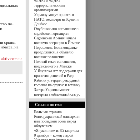
«ЛНР» и «ДНР»
социальных
террористическими
организациями
Украину могут принять в
НАТО, несмотря на Крым и
тво по-
Донбасс
ии
Опубликовано соглашение о
сирийском перемирии
Саудовская Аравия начала
ни срыва.
военную операцию в Йемене
нбасса, на
Порошенко: Если конфликт
продолжится, я объявлю
военное положение
aktiv.com.ua
Полный текст соглашения,
подписанного в Минске
У Яценюка нет поддержки для
принятия решений в Раде
Кабмин утвердил рекордный
госзаказ на оружие и технику
Завтра Украина может
потерять внеблоковый статус
Ссылки по теме
Большая стрижка
Конец украинской олигархии
или последняя осень перед
обнулением
«Януковичи» из 95 квартала
9 декабря – конец старой