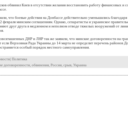
сков обвинил Киев в отсутствии желания восстановить работу финансовых и 
ссе.
или, что боевые действия на Донбассе действительно уменьшились благодаря
 февраля минским соглашениям. Однако, сепаратисты и украинское правительс
няют друг друга в медленном и неполном отводе тяжелых вооружений от лин
ия.
овозглашенных ДНР и ЛНР так же заявили, что минские договоренности на гра
 если Верховная Рада Украины до 14 марта не определит перечень районов До
остраняется особый порядок местного самоуправления.
овости
|
Политика
ие договоренности
,
обвинения
,
Россия
,
срыв
,
Украина