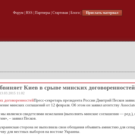
Форум
|
RSS
|
Партнеры
|
Стартовая
|
Блоги
|
Прислать материал
бвиняет Киев в срыве минских договоренностей
13.03.2015 11:02
Пресс-секретарь президента России Дмитрий Песков заявил
ение минских соглашений от 12 февраля. Об этом он заявил агентству Associate
мы являемся свидетелями нежелания (выполнять минские соглашения — ред.),
им», – заявил Песков.
 украинская сторона не выполнила свои обещания объявить амнистию для сепа
чву для местных выборов на востоке Украины.