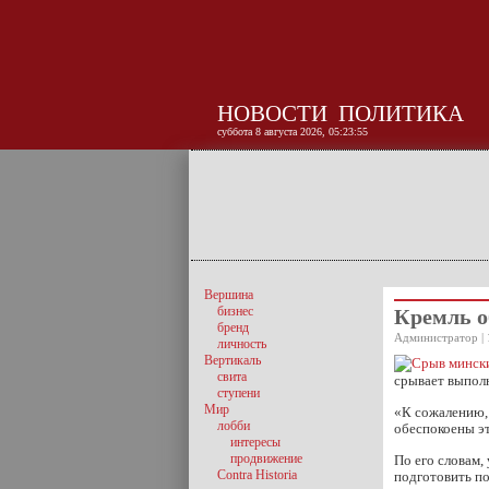
НОВОСТИ
ПОЛИТИКА
суббота 8 августа 2026, 05:23:56
Вершина
бизнес
Кремль о
бренд
Администратор | 
личность
Вертикаль
свита
срывает выполн
ступени
Мир
«К сожалению, 
лобби
обеспокоены эт
интересы
продвижение
По его словам,
Contra Historia
подготовить по