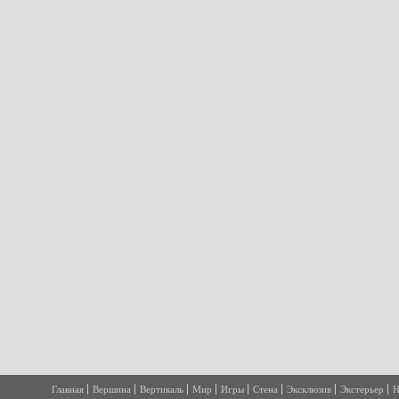
Главная
Вершина
Вертикаль
Мир
Игры
Стена
Эксклюзив
Экстерьер
Н