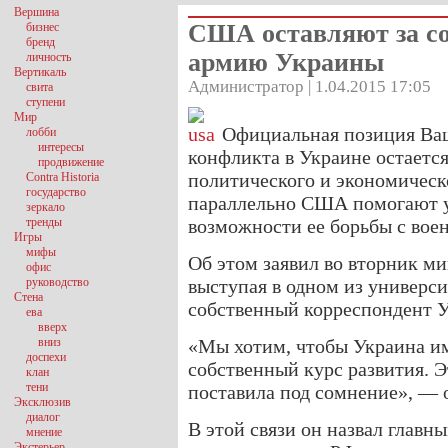
Вершина
США оставляют за со
бизнес
бренд
армию Украины
личность
Вертикаль
Администратор | 1.04.2015 17:05
свита
ступени
Мир
Официальная позиция Ва
лобби
интересы
конфликта в Украине остает
продвижение
политического и экономическ
Contra Historia
государство
параллельно США помогают у
зеркало
тренды
возможности ее борьбы с вое
Игры
мифы
Об этом заявил во вторник 
офис
руководство
выступая в одном из универс
Стена
собственный корреспондент 
ева
вверх
вниз
«Мы хотим, чтобы Украина им
доспехи
собственный курс развития. Э
клан
тени
поставила под сомнение», —
Эксклюзив
диалог
В этой связи он назвал глав
мнение
Экстерьер