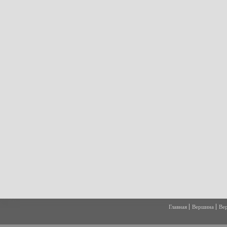
Главная
Вершина
Ве