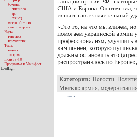
санкции против РФ, в которых
бомонд
США и Европа. Он отметил, ч
синчилло
арт
испытывают значительный уда
глянец
место обитания
«Это то, на что мы влияем, н
фейс контроль
Наука
помогаем украинской армии у
генетика
профессионализм, улучшить в
психология
Техно
кампанией, которую путинска
гаджет
должны остановить это (агрес
экстрим
Industry 4.0
распространялось по Европе»
Программа и Манифест
Loading...
Категории:
Новости
|
Полити
Метки:
армия
,
модернизаци
вверх