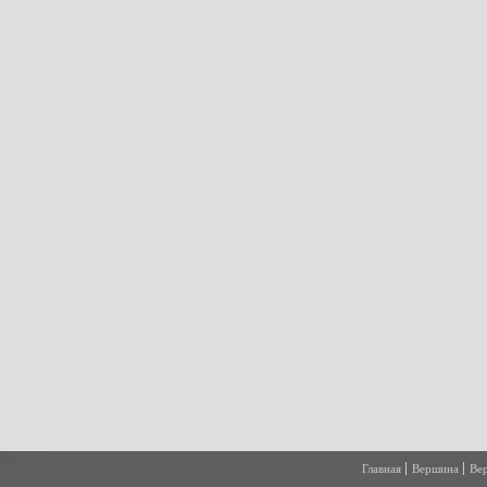
Главная
Вершина
Ве