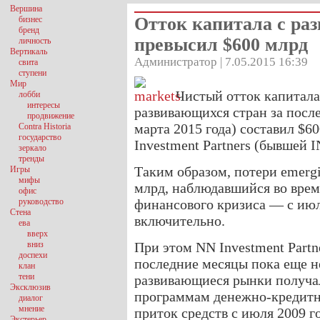
Вершина
Отток капитала с ра
бизнес
бренд
превысил $600 млрд
личность
Вертикаль
Администратор | 7.05.2015 16:39
свита
ступени
Мир
Чистый отток капитала
лобби
интересы
развивающихся стран за посл
продвижение
марта 2015 года) составил $6
Contra Historia
государство
Investment Partners (бывшей 
зеркало
тренды
Таким образом, потери emergi
Игры
мифы
млрд, наблюдавшийся во врем
офис
руководство
финансового кризиса — с июля
Стена
включительно.
ева
вверх
вниз
При этом NN Investment Partne
доспехи
последние месяцы пока еще не
клан
тени
развивающиеся рынки получал
Эксклюзив
программам денежно-кредитн
диалог
мнение
приток средств с июля 2009 го
Экстерьер