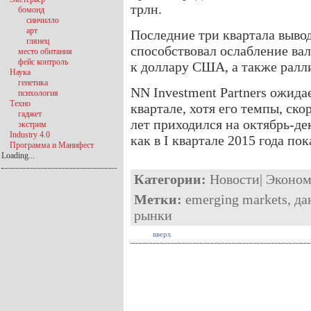
трлн.
бомонд
синчилло
арт
Последние три квартала вывод
глянец
способствовал ослабление в
место обитания
фейс контроль
к доллару США, а также ралли
Наука
генетика
NN Investment Partners ожида
психология
Техно
квартале, хотя его темпы, ско
гаджет
лет приходился на октябрь-де
экстрим
Industry 4.0
как в I квартале 2015 года по
Программа и Манифест
Loading...
Категории:
Новости
|
Эконом
Метки:
emerging markets
,
да
рынки
вверх