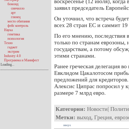
воскресенье (12 июля), когда
бомонд
заявил председатель Европейс
синчилло
арт
глянец
Он уточнил, что встреча буде
место обитания
всех 28 стран ЕС и саммит 19 
фейс контроль
Наука
генетика
По его мнению, последствия в
психология
только по странам еврозоны, 
Техно
гаджет
государствам, а потому обсуж
экстрим
этими странами.
Industry 4.0
Программа и Манифест
Loading...
Ранее греческая делегация во
Евклидом Цакалотосом прибы
предложений для кредиторов
Алексис Ципрас попросил у 
размере 7 млрд евро.
Категории:
Новости
|
Полити
Метки:
выход
,
Греция
,
евроз
вверх