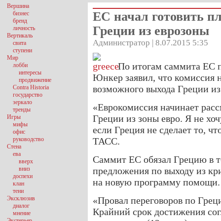
Вершина
ЕС начал готовить п
бизнес
бренд
Греции из еврозоны
личность
Вертикаль
Администратор | 8.07.2015 5:35
свита
ступени
Мир
По итогам саммита ЕС 
лобби
интересы
Юнкер заявил, что комиссия 
продвижение
возможного выхода Греции из
Contra Historia
государство
зеркало
«Еврокомиссия начинает расс
тренды
Греции из зоны евро. Я не хоч
Игры
мифы
если Греция не сделает то, ч
офис
руководство
ТАСС.
Стена
ева
Саммит ЕС обязал Грецию в т
вверх
вниз
предложения по выходу из кр
доспехи
на новую программу помощи.
клан
тени
Эксклюзив
«Провал переговоров по Греци
диалог
Крайний срок достижения сог
мнение
Экстерьер