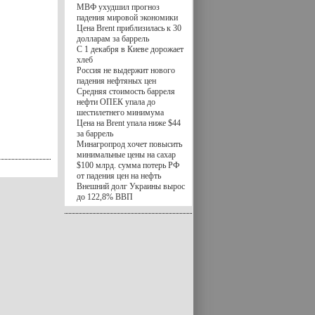
МВФ ухудшил прогноз
падения мировой экономики
Цена Brent приблизилась к 30
долларам за баррель
С 1 декабря в Киеве дорожает
хлеб
Россия не выдержит нового
падения нефтяных цен
Средняя стоимость барреля
нефти ОПЕК упала до
шестилетнего минимума
Цена на Brent упала ниже $44
за баррель
Минагропрод хочет повысить
минимальные цены на сахар
$100 млрд. сумма потерь РФ
от падения цен на нефть
Внешний долг Украины вырос
до 122,8% ВВП