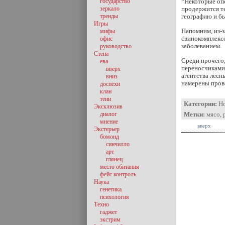
государство
“Некоторые оп
зеркало
продержится т
тренды
географию и бы
Игры
Напомним, из-з
мифы
свинокомплексо
офис
заболеванием.
руководство
Стена
Среди прочего
ева
переносчиками 
вверх
агентства лесн
вниз
намерены пров
доспехи
клан
тени
Категории:
Н
Эксклюзив
диалог
Метки:
мясо
,
мнение
вверх
Экстерьер
бомонд
синчилло
арт
глянец
место обитания
фейс контроль
Наука
генетика
психология
Техно
гаджет
экстрим