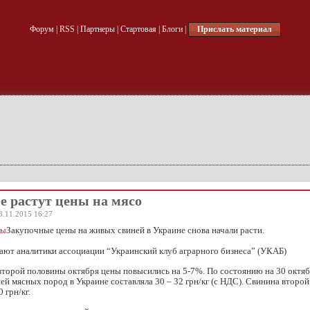
Форум
|
RSS
|
Партнеры
|
Стартовая
|
Блоги
|
Прислать материал
е растут цены на мясо
3.11.2015 16:27
Закупочные цены на живых свиней в Украине снова начали расти.
ают аналитики ассоциации “Украинский клуб аграрного бизнеса” (УКАБ)
 второй половины октября цены повысились на 5-7%. По состоянию на 30 октя
ей мясных пород в Украине составляла 30 – 32 грн/кг (с НДС). Свинина второй
0 грн/кг.