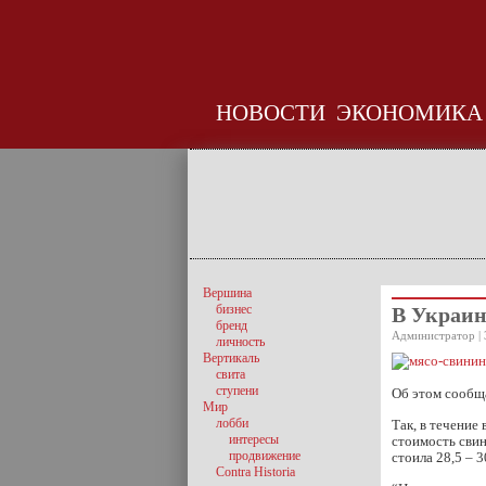
НОВОСТИ
ЭКОНОМИКА
Вершина
бизнес
В Украин
бренд
Администратор | 
личность
Вертикаль
свита
ступени
Об этом сообщ
Мир
лобби
Так, в течение
интересы
стоимость свин
продвижение
стоила 28,5 – 3
Contra Historia