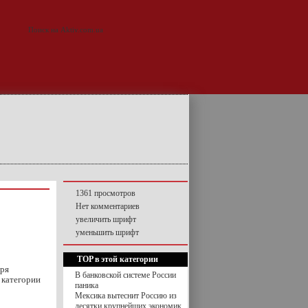
1361 просмотров
Нет комментариев
увеличить шрифт
уменьшить шрифт
TOP в этой категории
бря
В банковской системе России
 категории
паника
Мексика вытеснит Россию из
десятки крупнейших экономик