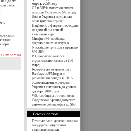
 как долго
мира к 2050 году
рила свою
G7 и МВФ могут увеличить
.
помощь Украине до $40 млрд
Долги Украины превысили
один триллион гривен
е с
Нацбанк с 5 февраля переходит
на единый рыночный
валютный курс
основными
Минфин РФ пообещал
венного
среднюю цену на нефть в
егеря
ближайшие три года в пределах
$60-$80
aktiv.com.ua
В Никарагуа началось
строительство канала за $50
млрд
Белорусь договаривается с
Barclays и JPMorgan о
размещении бондов в США
Золотовалютные резервы
Украины снизились до уровня
декабря 2004 года
WSJ сообщила о готовности
Саудовской Аравии допустить
снижение цен на нефть до $60
Ссылки по теме
Готовьте ваши денежки или как
государство опуcтошит
валютные заначки