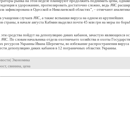
ераторы рынка на этой неделе планируют продолжить поднимать цены, однако
енденция к удорожанию, прогнозировать достаточно сложно, ведь АЧС расши
ла зафиксирована в Одесской и Николаевской областях”, – отмечают аналитики
а учащения случаев АЧС, а также вспышки вируса на одном из крупнейших
в страны, в начале августа Кабмин выделил почти 45 млн грн на меры по борьб
, эти средства пойдут на депопуляцию диких кабанов, зачастую являющихся 
АЧС. По словам начальника отдела охотничьего хозяйства и охоты Государст
ых ресурсов Украины Ивана Шереметы, во избежание распространения вируса 
ести депопуляцию диких кабанов в 12 пограничных областях Украины.
овости
|
Экономика
рост
,
свинина
,
цена