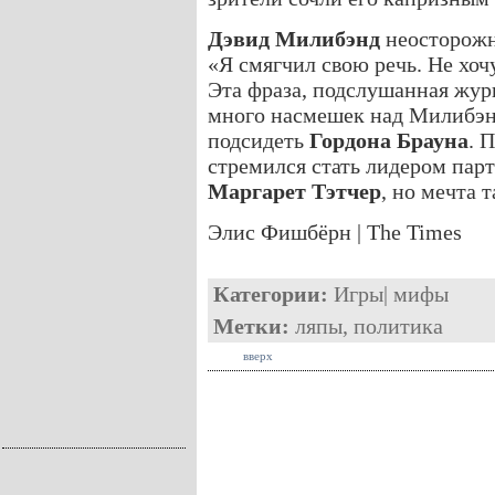
Дэвид Милибэнд
неосторожн
«Я смягчил свою речь. Не хоч
Эта фраза, подслушанная жур
много насмешек над Милибэн
подсидеть
Гордона Брауна
. 
стремился стать лидером парт
Маргарет Тэтчер
, но мечта т
Элис Фишбёрн | The Times
Категории:
Игры
|
мифы
Метки:
ляпы
,
политика
вверх