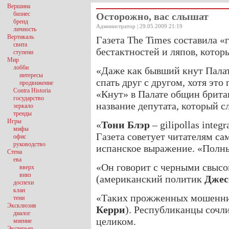
Вершина
бизнес
Осторожно, вас слышат
бренд
Администратор | 29.05.2009 21:19
личность
Вертикаль
Газета The Times составила 
свита
бестактностей и ляпов, котор
ступени
Мир
лобби
«Даже как бывший кнут Пала
интересы
спать друг с другом, хотя это
продвижение
Contra Historia
«Кнут» в Палате общин брита
государство
название депутата, который с
зеркало
тренды
Игры
«
Тони Блэр
– gilipollas inte
мифы
Газета советует читателям са
офис
руководство
испанское выражение. «Полны
Стена
ева
«Он говорит с черными свысо
вверх
вниз
(американский политик
Джес
доспехи
клан
«Таких прожженных мошенник
тени
Эксклюзив
Керри
). Республиканцы сочли
диалог
целиком.
мнение
Экстерьер