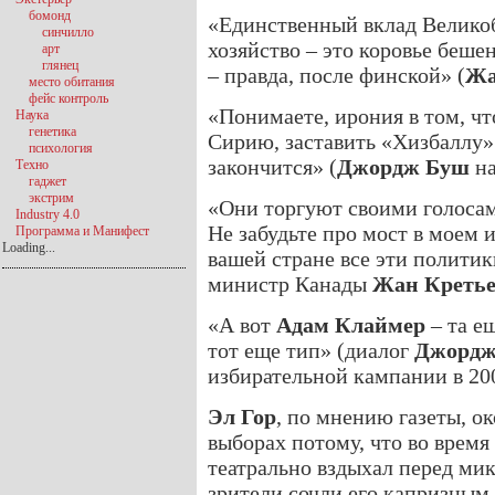
бомонд
«Единственный вклад Великоб
синчилло
хозяйство – это коровье беше
арт
глянец
– правда, после финской» (
Жа
место обитания
фейс контроль
«Понимаете, ирония в том, чт
Наука
генетика
Сирию, заставить «Хизбаллу» 
психология
закончится» (
Джордж Буш
на
Техно
гаджет
экстрим
«Они торгуют своими голосам
Industry 4.0
Не забудьте про мост в моем 
Программа и Манифест
Loading...
вашей стране все эти политик
министр Канады
Жан Креть
«А вот
Адам Клаймер
– та ещ
тот еще тип» (диалог
Джордж
избирательной кампании в 200
Эл Гор
, по мнению газеты, о
выборах потому, что во врем
театрально вздыхал перед ми
зрители сочли его капризным