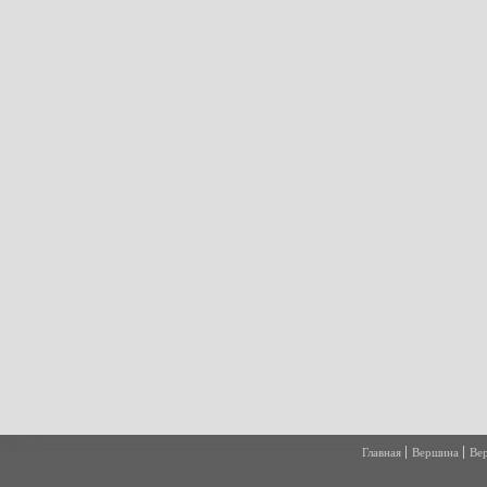
Главная
Вершина
Ве