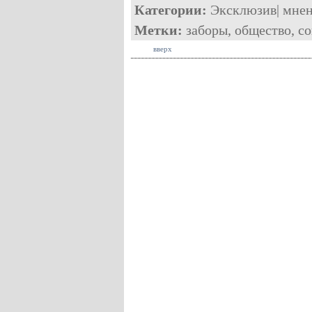
Категории:
Эксклюзив
|
мне
Метки:
заборы
,
общество
,
со
вверх