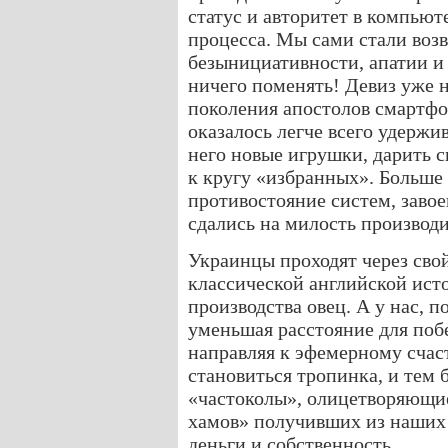
статус и авторитет в компью
процесса. Мы сами стали возв
безынициативности, апатии и
ничего поменять! Девиз уже н
поколения апостолов смартфо
оказалось легче всего удержив
него новые игрушки, дарить 
к кругу «избранных». Больше
противостояние систем, заво
сдались на милость производи
Украинцы проходят через свой
классической английской ист
производства овец. А у нас, 
уменьшая расстояние для побе
направляя к эфемерному счас
становиться тропинка, и тем
«частоколы», олицетворяющ
хамов» получивших из наших 
деньги и собственность.