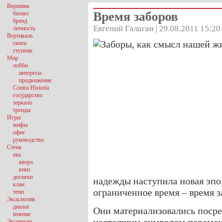
Вершина
Время заборов
бизнес
бренд
Евгений Галаган | 29.08.2011 15:20
личность
Вертикаль
свита
ступени
Мир
лобби
интересы
продвижение
Contra Historia
государство
зеркало
тренды
Игры
мифы
офис
руководство
Стена
ева
вверх
вниз
доспехи
надежды наступила новая эпо
клан
ограниченное время – время з
тени
Эксклюзив
диалог
Они материализовались посре
мнение
Экстерьер