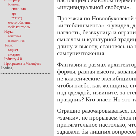
настоящим символом перемен
бомонд
«индивидуальной свободы».
синчилло
арт
Проезжая по Новообуховской 
глянец
место обитания
«истеблишмента», я увидел, д
фейс контроль
наглость, безвкусица и огран
Наука
генетика
смыслом и культурной традиц
психология
длину и высоту, становясь на
Техно
гаджет
самоуничтожения.
экстрим
Industry 4.0
Фантазия и размах архитектор
Программа и Манифест
Loading...
формы, разная высота, кован
не классические эксгибицион
чтобы плебс, как женщина, сг
под одеждой, извините, за с
праздник? Кто знает. Но это т
Страшно разочаровываться, по
«замки», не прорываем блок п
притягательное настолько, чт
задавали бы лишних вопросов.