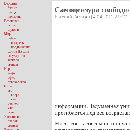
Вершина
Самоцензура свободн
бизнес
бренд
Евгений Галаган | 4.04.2012 21:17
личность
Вертикаль
свита
ступени
Мир
лобби
интересы
продвижение
Contra Historia
государство
зеркало
тренды
Игры
мифы
офис
руководство
Стена
ева
вверх
вниз
доспехи
информации. Задуманная уни
клан
прогибается под все возраст
тени
Эксклюзив
диалог
Массовость совсем не пошла н
мнение
Экстерьер