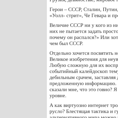
Герои – СССР, Сталин, Путин
«Уолл- стрит», Че Гевара и п
Величие СССР ни у кого из ни
них не пытается задать прост
почему он распался?» Или хо
чем был СССР.
Отдельно хочется посвятить н
Великое изобретения для неув
Любую сложную для их воспр
событийный калейдоскоп тему,
дебильным срачем, заставляя д
предложенную информацию. За
сказали мне, что это говно? 
уровне.
А как виртуозно интернет тр
русло? Блестящая тактика и г
альтернативного мира можно п