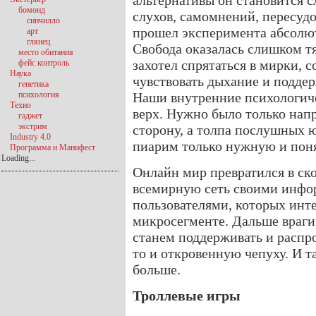
альтернативы он становится с
бомонд
слухов, самомнений, пересудо
синчилло
прошел эксперимента абсолю
арт
глянец
Свобода оказалась слишком т
место обитания
захотел спрятаться в мирки, 
фейс контроль
Наука
чувствовать дыхание и подде
генетика
психология
Наши внутренние психологиче
Техно
верх. Нужно было только нап
гаджет
экстрим
сторону, а толпа послушных 
Industry 4.0
пиарим только нужную и по
Программа и Манифест
Loading...
Онлайн мир превратился в ск
всемирную сеть своими инф
пользователями, которых инте
микросегменте. Дальше враги
станем поддерживать и распро
то и откровенную чепуху. И т
больше.
Троллевые игры