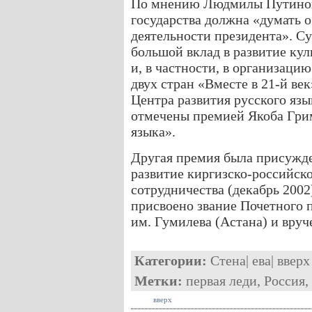
По мнению Людмилы Путиной,
государства должна «думать о
деятельности президента». С
большой вклад в развитие ку
и, в частности, в организац
двух стран «Вместе в 21-й ве
Центра развития русского язык
отмечены премией Якоба Гри
языка».
Другая премия была присужд
развитие киргизско-российск
сотрудничества (декабрь 2002)
присвоено звание Почетного 
им. Гумилева (Астана) и вруч
Категории:
Стена
|
ева
|
вверх
Метки:
первая леди
,
Россия
,
вверх