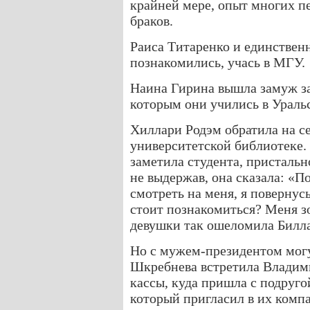
крайней мере, опыт многих пе
браков.
Раиса Титаренко и единстве
познакомились, учась в МГУ.
Наина Гирина вышла замуж за
которым они учились в Ураль
Хиллари Родэм обратила на с
университетской библиотеке. 
заметила студента, пристальн
не выдержав, она сказала: «П
смотреть на меня, я повернус
стоит познакомиться? Меня з
девушки так ошеломила Билла,
Но с мужем-президентом могу
Шкребнева встретила Владими
кассы, куда пришла с подругой
который пригласил в их комп