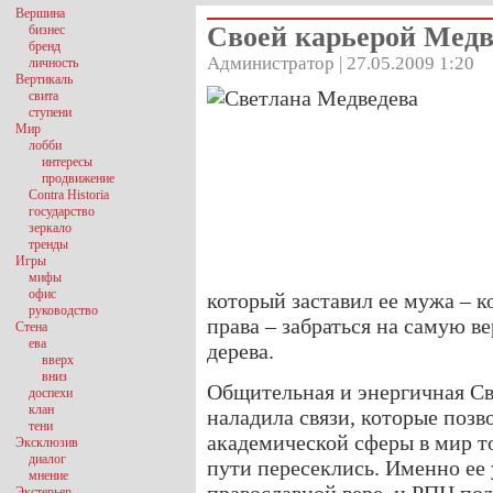
Вершина
Своей карьерой Медв
бизнес
бренд
Администратор | 27.05.2009 1:20
личность
Вертикаль
свита
ступени
Мир
лобби
интересы
продвижение
Contra Historia
государство
зеркало
тренды
Игры
мифы
офис
который заставил ее мужа – к
руководство
права – забраться на самую в
Стена
ева
дерева.
вверх
вниз
Общительная и энергичная Св
доспехи
клан
наладила связи, которые позв
тени
академической сферы в мир то
Эксклюзив
диалог
пути пересеклись. Именно ее
мнение
Экстерьер