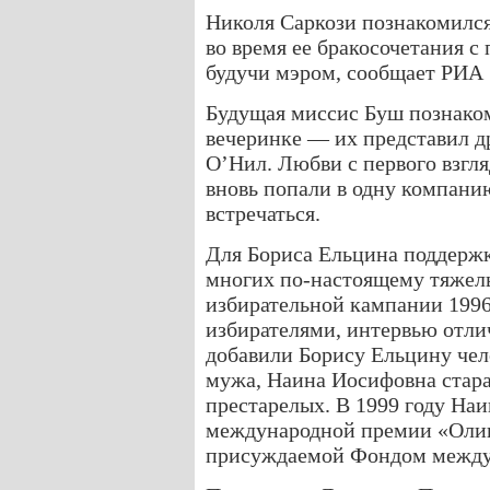
Николя Саркози познакомилс
во время ее бракосочетания с
будучи мэром, сообщает РИА 
Будущая миссис Буш познако
вечеринке — их представил д
О’Нил. Любви с первого взгля
вновь попали в одну компанию
встречаться.
Для Бориса Ельцина поддерж
многих по-настоящему тяжелы
избирательной кампании 1996 
избирателями, интервью отл
добавили Борису Ельцину че
мужа, Наина Иосифовна стара
престарелых. В 1999 году На
международной премии «Олив
присуждаемой Фондом между