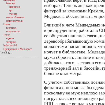
православной вере, и РПЦ по
бомонд
выборах. Теперь же, как пред
синчилло
фигурой за кулисами Кремля, 
арт
глянец
Медведев, обеспечивать «про
место обитания
фейс контроль
Близкий к чете Медведевых и
Наука
генетика
юриспруденции, работал в СП
психология
ее общения нашлись связи, и 
Техно
гаджет
деревообрабатывающую компа
экстрим
Industry 4.0
колкостями насмешников, что 
Программа и Манифест
ночует в библиотеке, Медведев
Loading...
мужа сбросить лишние килогр
добилась этого, заставив его 
тренажерный зал и бассейн, г
больше километра.
С учетом собственных познан
финансах, она могла бы сдела
поскольку ее муж неплохо за
погрузилась в социальную раб
РПЦ, а также вошла в мир вы