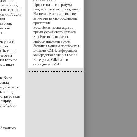
современности
тивление
Пропаганда – сон разума,
бы понять,
рождающий врагов и чудовищ
я протестный
Нагнетание и взвинчивание:
ны (и Россия
зачем это нужно российской
ыли
пропаганде
ристов.
Российская пропаганда во
 чтобы
время украинского кризиса
ть.
Как Россия выиграла в
в узел с
информационной войне
ожной
Западная машина пропаганды
о быть ни
Влияние СМИ: информация
очереди
как средство ведения войны
ил всех во
Венесуэла, Wikileaks и
а в виде
свободные СМИ
не была
немцы
мцы хотели
наконец,
нстрировали
опирку,
ропейских
еобходимо