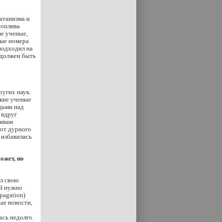
сатанизма и
топлива
ие ученые,
вые номера
 подходил на
 должен быть
ругих наук.
цкие ученые
дьми над
 вдруг
тивам
 от дурного
 избавилась
ожет, но
л свою
ей нужно
pagation)
ые новости,
сь недолго.