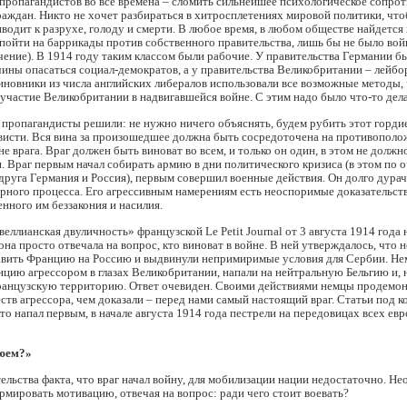
 пропагандистов во все времена – сломить сильнейшее психологическое сопро
аждан. Никто не хочет разбираться в хитросплетениях мировой политики, что
водит к разрухе, голоду и смерти. В любое время, в любом обществе найдетс
 пойти на баррикады против собственного правительства, лишь бы не было вой
чение). В 1914 году таким классом были рабочие. У правительства Германии б
ины опасаться социал-демократов, а у правительства Великобритании – лейбо
новники из числа английских либералов использовали все возможные методы,
участие Великобритании в надвигавшейся войне. С этим надо было что-то дела
 пропагандисты решили: не нужно ничего объяснять, будем рубить этот гордие
исти. Вся вина за произошедшее должна быть сосредоточена на противопол
не врага. Враг должен быть виноват во всем, и только он один, в этом не должн
. Враг первым начал собирать армию в дни политического кризиса (в этом по 
друга Германия и Россия), первым совершил военные действия. Он долго дурач
рного процесса. Его агрессивным намерениям есть неоспоримые доказательств
нного им беззакония и насилия.
еллианская двуличность» французской Le Petit Journal от 3 августа 1914 года 
она просто отвечала на вопрос, кто виноват в войне. В ней утверждалось, что 
авить Францию на Россию и выдвинули непримиримые условия для Сербии. Не
цию агрессором в глазах Великобритании, напали на нейтральную Бельгию и, 
французскую территорию. Ответ очевиден. Своими действиями немцы продемо
еств агрессора, чем доказали – перед нами самый настоящий враг. Статьи под к
то напал первым, в начале августа 1914 года пестрели на передовицах всех ев
оюем?»
ельства факта, что враг начал войну, для мобилизации нации недостаточно. Н
мировать мотивацию, отвечая на вопрос: ради чего стоит воевать?