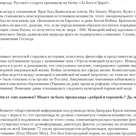
народа. Русского солдата призывали на битву «За Бога и Царя!».
а воздух сатанизмом. Враг был Дьяволом во плоти, His Satanic Majesty. Культ 
ла становились неисчерпаемым источником ненависти, этого эмоционального 
 был не кем иным, как «Бешеным псом Европы» и даже Богом Войны. Британск
азались на высоте, доказав, что, если определенным образом посчитать порядко
ющих слово Kaiser, то получится число зверя – 666. Немецкий кайзер идеально
ического Зверя, дьявольская природа врага не подвергалась сомнению. Сатана
 знаменами Господа.
р
чивых читателей старались историки, психологи, философы и представители д
ные публиковали труды с названиями типа «Угроза немецкой культуре». Неме
ваться в долгу и доказывали, что сексуальное насилие, совершаемое одними лю
нормой американской жизни. Война затягивала все сферы жизни. Композиторы
война ведется между немецкой и английской музыкой (вероятно, по этим же мо
 было отказано в гастролях по России). Американские чиновники избавлялись
ния в школьном образовании (Украина на днях провела реформу образования и
влияния). Немецкие дамы отказывались следовать вульгарной парижской моде.
ти от этих канонов? Может ли быть пропаганда «доброй и хорошей»? Да, м
Комитет общественной информации под руководством Джорджа Крила начина
году с веры в то, что пропаганда не должна становиться «гимном ненависти», 
опагандой в подлинном смысле этого слова, означающем распространение (pro
стулировал отказ от дезинформации, диктатуру фактов, установку на позитивн
сили по всей Америке 75 тысяч пропагандистов-добровольцев, прозванных
чиками» (Four Minute Men). Это был благородный порыв, но идиллия продлила