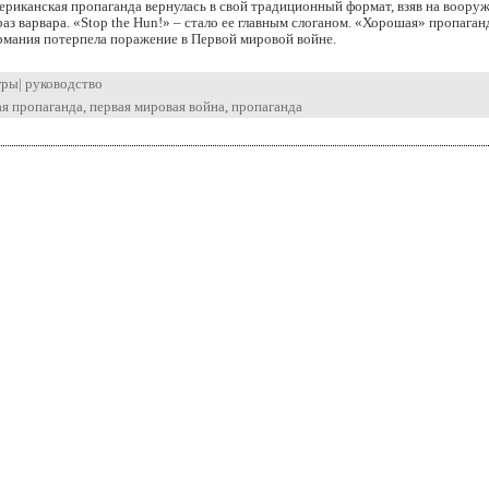
ериканская пропаганда вернулась в свой традиционный формат, взяв на воору
аз варвара. «Stop the Hun!» – стало ее главным слоганом. «Хорошая» пропаган
рмания потерпела поражение в Первой мировой войне.
гры
|
руководство
ая пропаганда
,
первая мировая война
,
пропаганда