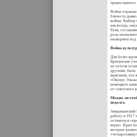
православного 
Война отравлял
близость дьяво
войны. Кайзер
как всегда, ок
букв, составля
роль апокалипт
низвержен под
Война культу
Для более вдум
Британские уче
не хотели оста
другими, было 
выясняли, что 
«Океану Эльзы»
немецкого влия
от советского 
Можно ли отой
недолго.
Американский 
работу в 1917 
оставаться «пр
веры». Крил по
которые разно
«четырехминут