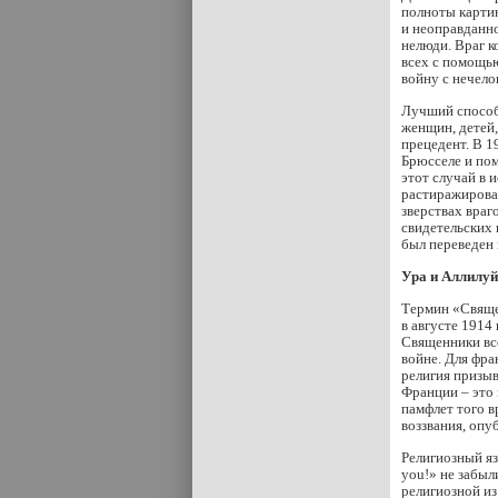
полноты картин
и неоправданно
нелюди. Враг 
всех с помощью
войну с нечело
Лучший способ
женщин, детей,
прецедент. В 1
Брюсселе и пом
этот случай в
растиражирова
зверствах враг
свидетельских 
был переведен 
Ура и Аллилуй
Термин «Священ
в августе 1914
Священники вс
войне. Для фра
религия призыв
Франции – это 
памфлет того в
воззвания, опу
Религиозный яз
you!» не забыл
религиозной из