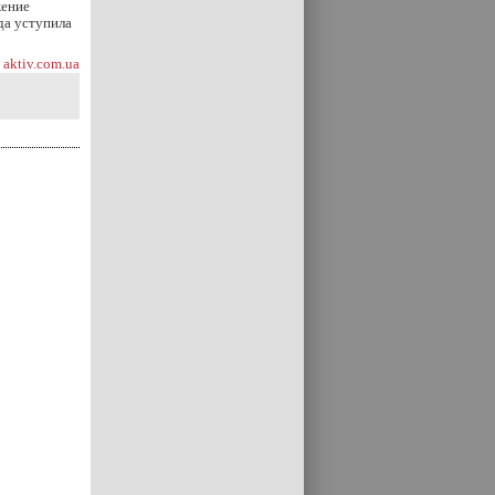
жение
да уступила
aktiv.com.ua