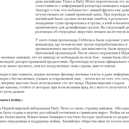
день английские Times и Daily Mirror перепечатали эту за
сопоставив ее с информацией репортера немецкого издан
Anzeiger о том, что поблизости с линией фронта ему дов
почувствовать не самый приятный запах. При переводе з
английский было сделано несколько ошибок, в результат
лошадиные туши превратились в трупы, а клей в негашен
применяемую для дезинфекции трупов. На следующий д
разговоры об очередных зверствах немцев захлестнули 
У злого гения пропаганды Геббельса были хорошие учит
концлагеря, где человеческие трупы перерабатывались в
промышленных масштабах, как выясняется, были приду
британской пропагандой. После своего поражения в Пер
 военные заявляли, что их никогда не побеждали на поле боя – нация была обо
пагандой, распространяемой предателями. Пропаганда получила официальное 
я не менее грозного, чем все вооруженные силы страны, вместе взятые.
андистские плакаты, первые военные фильмы, военные газеты и даже информ
говоря о бесчисленных уловках и откровенной лжи, – почти все из того, что сег
, впервые массово было использовано сто лет назад. Первая мировая создала
ие каноны, отойти от которых при всем желании вряд ли у кого-то получится. 
ет речь дальше.
начал войну»
а Первой мировой либеральная Daily News со своих страниц заявляла: «Ни одн
а быть отдана в жертву российской гегемонии в славянском мире». Война не вх
их бизнесменов. Влиятельные банкиры в частных беседах требовали от редакт
вить передовицы в поддержку войны. Английское общество явно не хотело вое