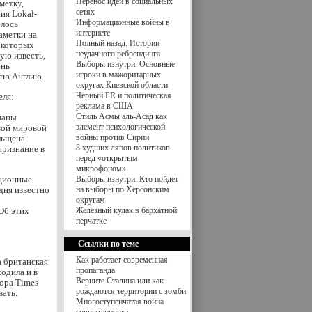
Перенос идей в социальных
метку,
сетях
ия Lokal-
Информационные войны в
елось
интернете
аметки на
Полный назад. Истории
е которых
неудачного ребрендинга
ую известь,
Выборы изнутри. Основные
ень
игроки в мажоритарных
всю Англию.
округах Киевской области
Черный PR и политическая
еля:
реклама в США
Стиль Асмы аль-Асад как
маны
элемент психологической
вой мировой
войны против Сирии
льщена
8 худших ляпов политиков
признание в
перед «открытым
микрофоном»
ационные
Выборы изнутри. Кто пойдет
одня известно
на выборы по Херсонским
округам
Об этих
Железный кулак в бархатной
перчатке
Ссылки по теме
Как работает современная
а британская
пропаганда
одила и в
Верните Сталина или как
ора Times
рождаются территории с зомби
вать.
Многоступенчатая война