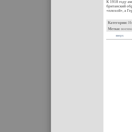
К 1918 году ам
британский обр
«плохой», а Ге
Категории:
И
Метки:
военн
вверх