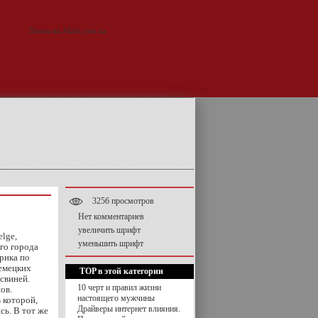
3256 просмотров
Нет комментариев
увеличить шрифт
elge,
уменьшить шрифт
го города
рика по
немецких
TOP в этой категории
 свиней.
10 черт и правил жизни
ов.
настоящего мужчины
 которой,
Драйверы интернет влияния.
сь. В тот же