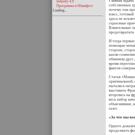
Главная задача
Industry 4.0
собственных гр
Программа и Манифест
почему она при
Loading...
класс, готовый
здесь не исклю
серьезные прич
Влиятельные чи
предотвратить 
И тогда первые
помощью ненав
стороне, сторо
капли сомнения
обвиняли друг 
время перегово
фактов соверше
Статья «Макиав
оригинальной, 
пытались натр
выставить Фран
вторглись на 
весь набор кач
объяснявшие, к
газет.
«За что мы в
Одного доказат
продолжать фор