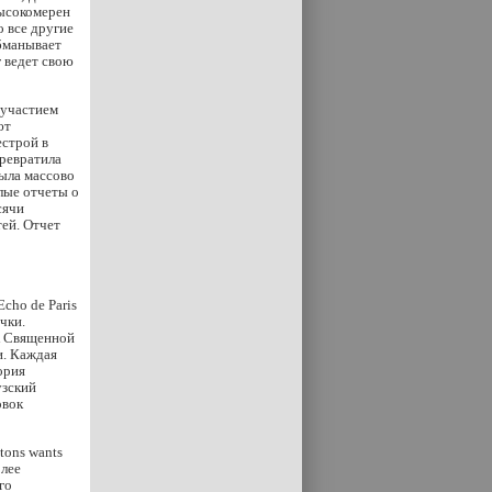
высокомерен
о все другие
обманывает
г ведет свою
 участием
ют
естрой в
превратила
ыла массово
лые отчеты о
сячи
тей. Отчет
cho de Paris
чки.
к Священной
и. Каждая
ория
узский
овок
tons wants
олее
го