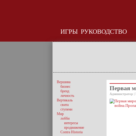
ИГРЫ
РУКОВОДСТВО
Вершина
бизнес
Первая м
бренд
Администратор | 
личность
Вертикаль
свита
ступени
Мир
лобби
интересы
продвижение
Contra Historia