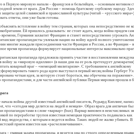
ого в Первую мировую напали – французов и бельгийцев, – основным мотивом с
одной земли от врага. Для России – помощь братскому сербскому народу. Здес
 защиты целой славянской и православной культуры (читай – «русского мира»)
ать ответы, они уже были готовы.
бъяснять вступление в войну тем странам, которых она непосредственно не ко
кобритании. Ей пришлось доказывать: не стоит ждать, когда война придем сам
 времени, Германия захватит Францию и станет непосредственно угрожать Ан
ританские пропагандисты увлекали нацию на войну идеей полного уничтожени
нии многие жаждали присоединения части Франции и России, а во Франции – 
енное время пропаганда формулирует национальные интересы максимально пра
британская пропаганда предложила принять участие в восстановлении междун
 в войну за «мировую идиллию» (в наши дни на ее роль претендует демократия
птать коварный враг – «немецкий милитаризм». С требованием к английскому
сформулировать такого рода идею выступал в первый месяц войны Герберт Уэ
ирована четкая идея, за которую стоит бороться, мы обречены на поражение»
пропагандистами, и для части английской публики Первая мировая прошла в б
врага
е начала войны другой известный английский писатель, Редьярд Киплинг, написа
st, что «сегодня мир делится на людей и немцев». Образ врага для англичан бы
н пропагандистами в слове «варвар» (hun). Варвар виновен в неисчислимых зв
икой по переработке трупов известная немецкая практичность подавалась как
ид людоедства, с которым и ведется война. Таких людей не жалко убивать. В
истский прием известен как «расчеловечивание».
ага – главная задача пропаганды, и ведется она по строго определенным прави