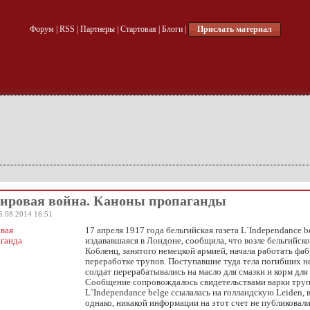
Форум
|
RSS
|
Партнеры
|
Стартовая
|
Блоги
|
Прислать материал
ировая война. Каноны пропаганды
5.08.2014 16:51
17 апреля 1917 года бельгийская газета L`Independance b
издававшаяся в Лондоне, сообщила, что возле бельгийско
Кобленц, занятого немецкой армией, начала работать фаб
переработке трупов. Поступавшие туда тела погибших 
солдат перерабатывались на масло для смазки и корм для
Сообщение сопровождалось свидетельствами варки труп
L`Independance belge ссылалась на голландскую Leiden, в
однако, никакой информации на этот счет не публиковали