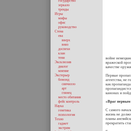
государство
зеркало
тренды
Игры
мифы
офис
руководство
Стена
ева
вверх
вниз
доспехи
клан
тени
войне немецкие
Эксклюзив
вражеской про
диалог
качестве оружи
мнение
Экстерьер
Первые пропаг
бомонд
агентства, не 
синчилло
как пропаганда
арт
пропагандистск
глянец
канонах и пойд
место обитания
«Враг первым 
фейс контроль
Наука
С самого начал
генетика
жизнь не должн
психология
планы английск
Техно
прекратить ста
гаджет
экстрим