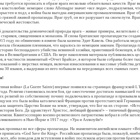
ы требуется прописать в образе врага несколько обязательных качеств. Враг 
 властолюбив: немецкое слово Allemagne значит «все люди», подразумевая, чт
корыстен и подл, а война была выгодна американским промышленникам. Враг 
 грязной лживой пропаганды. Враг груб, он все разрушает на своем пути. Вра
веческой жестокостью.
 доказательства демонической природы врага – живые примеры, желательно с
 стариков, священников и монахинь. И снова британские пропагандисты созда
915 году по обвинению в измене была казнена Эдит Кавель. Она работала медс
огала сбежавшим пленникам, что каралось по немецким законам. Пропаганда 
 историю беспощадного убийства невинной хозяйки, приютившей беженцев, и б
на в Великобритании и США. По мере накопления материала публиковались це
ов, в частности знаменитый «Отчет Брайса», в котором были собраны более ты
показаний о зверствах немцев, включая изнасилования и массовые убийства де
на 30 языков, а выдержки из него побывали на передовицах всех главных газет.
я!
ная война» (La Guerre Sainte) впервые появился на страницах французской L`E
 года. Религия становилась полем боя, где ожесточение достигало наивысшей то
ех религий по собственному почину подключались к пропаганде и призывали 
нцузов это была война католической Франции против протестантской Германи
ала защитить Царство Божие на земле, утверждая, что Бог на их стороне. «Ист
история Бога. Да здравствует Христос, любящий франков!» – типичный франц
ремени. Квинтэссенцию военно-религиозного патриотизма вобрал в себя загол
бликованного в Нью-Йорке в 1917 году: «Ура и Аллилуйя!»
ык проникал во все сферы пропаганды. На знаменитом английском плакате «Bri
и приписать «God Save the King». Российская пропаганда была, пожалуй, наиб
 всех, ибо поводом для вступления в войну послужила агрессия против братско