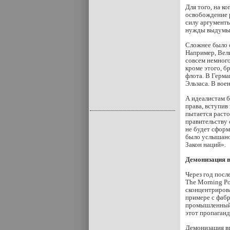
Для того, на к
освобождение р
силу аргументы
нужды выдумыв
Сложнее было о
Например, Вели
совсем немного
кроме этого, б
флота. В Герма
Эльзаса. В во
А идеалистам 
права, вступив
пытается расто
правительству 
не будет сформ
было услышано 
Закон наций».
Демонизация 
Через год посл
The Morning Po
сконцентрирова
примере с фабр
промышленный в
этот пропаганд
Демонизация вр