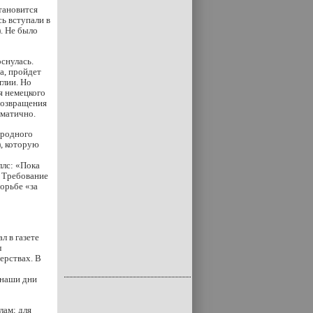
тановится
ь вступали в
. Не было
снулась.
а, пройдет
глии. Но
я немецкого
возвращения
гматично.
ародного
), которую
ллс: «Пока
. Требование
орьбе «за
л в газете
л
ерствах. В
 наши дни
лам; для