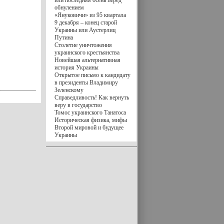
или последняя осень перед
обнулением
«Януковичи» из 95 квартала
9 декабря – конец старой
Украины или Аустерлиц
Путина
Столетие уничтожения
украинского крестьянства
Новейшая альтернативная
история Украины
Открытое письмо к кандидату
в президенты Владимиру
Зеленскому
Справедливость! Как вернуть
веру в государство
Томос украинского Танатоса
Историческая физика, мифы
Второй мировой и будущее
Украины