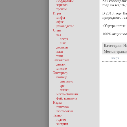
государство
Как сообщалось
зеркало
года на 48,6%,
тренды
В 2013 году На
Игры
природного газ
мифы
офис
«Укртрансгаз»
руководство
Стена
100% акций ко
ева
вверх
вниз
Категории:
Н
доспехи
Метки:
транзи
клан
тени
вверх
Эксклюзив
диалог
мнение
Экстерьер
бомонд
синчилло
арт
глянец
место обитания
фейс контроль
Наука
генетика
психология
Техно
гаджет
экстрим