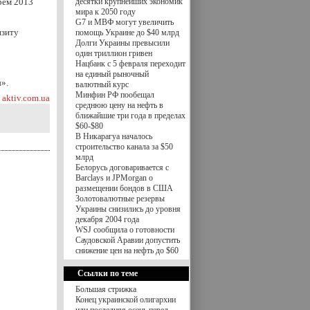
рем 2013
десятки крупнейших экономик
мира к 2050 году
G7 и МВФ могут увеличить
нзиту
помощь Украине до $40 млрд
Долги Украины превысили
один триллион гривен
Нацбанк с 5 февраля переходит
на единый рыночный
».
валютный курс
Минфин РФ пообещал
aktiv.com.ua
среднюю цену на нефть в
ближайшие три года в пределах
$60-$80
В Никарагуа началось
строительство канала за $50
млрд
Белорусь договаривается с
Barclays и JPMorgan о
размещении бондов в США
Золотовалютные резервы
Украины снизились до уровня
декабря 2004 года
WSJ сообщила о готовности
Саудовской Аравии допустить
снижение цен на нефть до $60
Ссылки по теме
Большая стрижка
Конец украинской олигархии