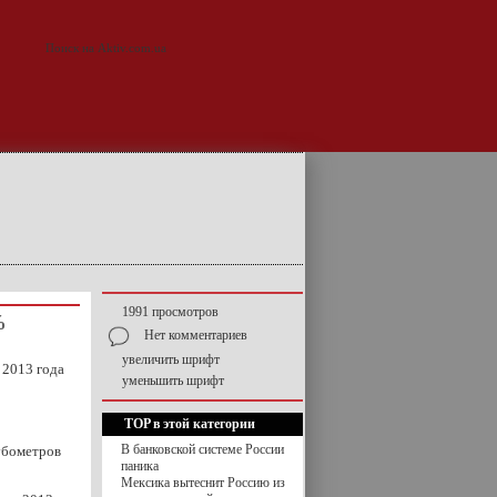
1991 просмотров
%
Нет комментариев
увеличить шрифт
 2013 года
уменьшить шрифт
TOP в этой категории
В банковской системе России
кубометров
паника
Мексика вытеснит Россию из