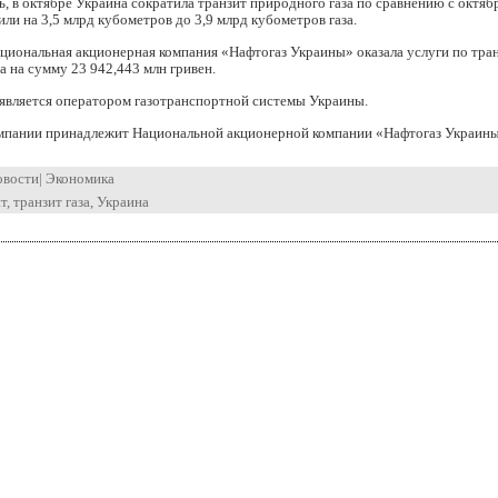
, в октябре Украина сократила транзит природного газа по сравнению с октяб
 или на 3,5 млрд кубометров до 3,9 млрд кубометров газа.
циональная акционерная компания «Нафтогаз Украины» оказала услуги по тра
а на сумму 23 942,443 млн гривен.
 является оператором газотранспортной системы Украины.
мпании принадлежит Национальной акционерной компании «Нафтогаз Украины
овости
|
Экономика
т
,
транзит газа
,
Украина