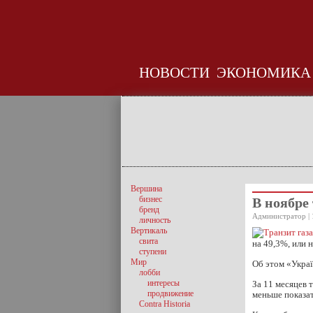
НОВОСТИ
ЭКОНОМИКА
Вершина
бизнес
В ноябре
бренд
Администратор | 
личность
Вертикаль
свита
на 49,3%, или 
ступени
Мир
Об этом «Укра
лобби
интересы
За 11 месяцев 
продвижение
меньше показат
Contra Historia