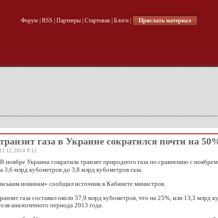
Форум
|
RSS
|
Партнеры
|
Стартовая
|
Блоги
|
Прислать материал
 транзит газа в Украине сократился почти на 50
11.12.2014 8:12
В ноябре Украина сократила транзит природного газа по сравнению с ноябрем
на 3,6 млрд кубометров до 3,8 млрд кубометров газа.
їнським новинам» сообщил источник в Кабинете министров.
транзит газа составил около 57,9 млрд кубометров, что на 25%, или 13,3 млрд 
еля аналогичного периода 2013 года.