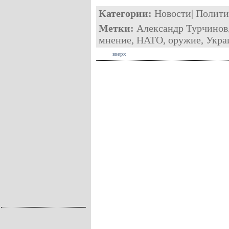
Категории:
Новости
|
Полити
Метки:
Александр Турчинов
мнение
,
НАТО
,
оружие
,
Укра
вверх