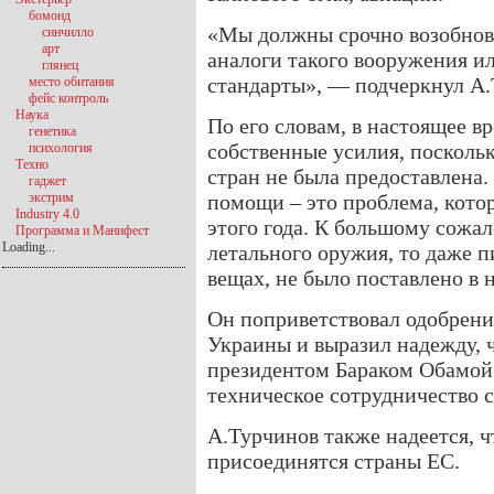
бомонд
«Мы должны срочно возобнови
синчилло
арт
аналоги такого вооружения и
глянец
стандарты», — подчеркнул А.
место обитания
фейс контроль
Наука
По его словам, в настоящее в
генетика
собственные усилия, посколь
психология
Техно
стран не была предоставлена
гаджет
экстрим
помощи – это проблема, котор
Industry 4.0
этого года. К большому сожал
Программа и Манифест
Loading...
летального оружия, то даже п
вещах, не было поставлено в 
Он поприветствовал одобрен
Украины и выразил надежду, 
президентом Бараком Обамой 
техническое сотрудничество 
А.Турчинов также надеется, ч
присоединятся страны ЕС.