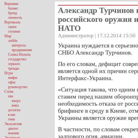
Вершина
Александр Турчинов 
бизнес
бренд
российского оружия и
личность
Вертикаль
НАТО
свита
ступени
Администратор | 17.12.2014 15:50
Мир
лобби
Украина нуждается в серьезно
интересы
продвижение
СНБО Александр Турчинов.
Contra Historia
государство
По его словам, дефицит совр
зеркало
тренды
является одной их причин сер
Игры
Интерфакс-Украина.
мифы
офис
руководство
«Ситуация такова, что одним 
Стена
ставим перед нашим оборонпр
ева
вверх
необходимость отказа от рос
вниз
брифинге в среду в Киеве, от
доспехи
клан
Украины является оружие вр
тени
Эксклюзив
В частности, по словам секре
диалог
мнение
залпового огня, авиации.
Экстерьер