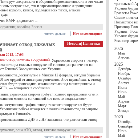
госбюджете
«Ленте.ру» специалисты в оборонной промышленности, в это число
трипольской А
27 Ноября
Украи
вновь построенные, так и отремонтированные и прошедшие
Украина будущ
Турции
вые корабли, катера, подлодки всех типов, а также
Браслеты Power
17 Ноября
Сред
суда.
Самые влиятел
шестилетнего ми
, что ВМФ продолжает …
Посмертное вс
16 Ноября
​Пут
ооружение
,
корабли
,
Россия
Приговор Тимо
13 Ноября
Цена 
Украина - Росс
10 Ноября
Круп
читать дальше
Нет комментариев
Украина будуще
10 Ноября
Штайн
Режиссер евро
особом статусе Д
ачинает отвод тяжелых
Новости
|
Политика
03 Ноября
Мина
2026
й
Май
аля 2015, 17:03
Апрель
Украинская сторона в четверг
2025
 этап отвода тяжелых вооружений с линии разграничения на
ает Генштаб Вооруженных сил Украины.
Декабрь
Ноябрь
оренности, достигнутые в Минске 12 февраля, сегодня Украина
Октябрь
00-мм орудий от линии разграничения. Этот первый шаг к отводу
Август
ения будет происходить исключительно под мониторингом и
Июль
СЕ», — говорится в сообщении.
Июнь
ации, украинская сторона требует полного прекращения огня и
Май
олнения минских соглашений «от всех их подписантов».
Апрель
ок наступления, график отвода тяжелого вооружения будет
Март
 Украинские войска находятся в полной готовности для защиты
Январь
еркнули в Генштабе.
2020
провозглашенных ДНР и ЛНР заявляли, что уже начали отвод
Октябрь
Сентябрь
оружение
,
зона АТО
,
отвод
,
тяжелое вооружение
Июнь
Май
читать дальше
Нет комментариев