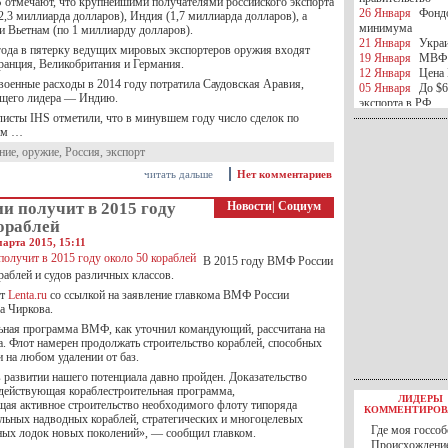
 отмечают, что крупнейшими получателями российского экспорта
26 Января
Фондо
2,3 миллиарда долларов), Индия (1,7 миллиарда долларов), а
минимума
и Вьетнам (по 1 миллиарду долларов).
21 Января
Украи
года в пятерку ведущих мировых экспортеров оружия входят
19 Января
МВФ 
анция, Великобритания и Германия.
12 Января
Цена 
военные расходы в 2014 году потратила Саудовская Аравия,
05 Января
До $6
ущего лидера — Индию.
экспорта в РФ
листы IHS отметили, что в минувшем году число сделок по
05 Января
Киев
ам …
миротворческой 
05 Января
Герма
ние
,
оружие
,
Россия
,
экспорт
Ирана
читать дальше
Нет комментариев
04 Января
Саудо
отношения с Ира
и получит в 2015 году
Новости
|
Социум
25 Декабря
ВР п
в 2016 году
ораблей
14 Декабря
Егип
арта 2015, 15:11
российского лайн
В 2015 году ВМФ России
10 Декабря
ЦБ К
раблей и судов различных классов.
минимума
т
Lenta.ru
со ссылкой на заявление главкома ВМФ России
07 Декабря
Поро
а Чиркова.
ИГИЛ
07 Декабря
Ущер
ьная программа ВМФ, как уточнил командующий, рассчитана на
а. Флот намерен продолжать строительство кораблей, способных
05 Декабря
32 ч
 на любом удалении от баз.
в Каспийском мо
01 Декабря
Юань
 развитии нашего потенциала давно пройден. Доказательство
30 Ноября
С 1 д
действующая кораблестроительная программа,
ЛИДЕРЫ
30 Ноября
Росс
ая активное строительство необходимого флоту типоряда
КОММЕНТИРОВ
27 Ноября
РФ о
ьных надводных кораблей, стратегических и многоцелевых
Где моя госсоб
ых лодок новых поколений», — сообщил главком.
27 Ноября
ВВП 
Происхождение