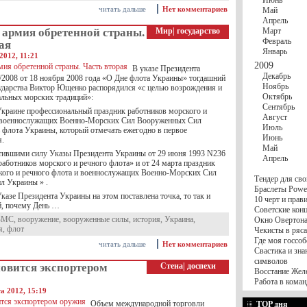
Июнь
читать дальше
Нет комментариев
Май
Апрель
 армия обретенной страны.
Мир
|
государство
Март
Февраль
ая
Январь
2012, 11:21
2009
В указе Президента
Декабрь
2008 от 18 ноября 2008 года «О Дне флота Украины» тогдашний
Ноябрь
сударства Виктор Ющенко распорядился «с целью возрождения и
Октябрь
альных морских традиций»:
Сентябрь
 Украине профессиональный праздник работников морского и
Август
и военнослужащих Военно-Морских Сил Вооруженных Сил
Июль
флота Украины, который отмечать ежегодно в первое
Июнь
я.
Май
атившими силу Указы Президента Украины от 29 июня 1993 N236
Апрель
работников морского и речного флота» и от 24 марта праздник
кого и речного флота и военнослужащих Военно-Морских Сил
Тендер для сво
л Украины » .
Браслеты Power
казе Президента Украины на этом поставлена точка, то так и
10 черт и пра
й, почему День …
Советские конц
ВМС
,
вооружение
,
вооруженные силы
,
история
,
Украина
,
Окно Овертона.
я
,
флот
Чекисты в ряса
Где моя госсоб
читать дальше
Нет комментариев
Свастика и зна
символов
новится экспортером
Стена
|
доспехи
Восстание Жел
Работа в коман
а 2012, 15:19
Объем международной торговли
TOP дня