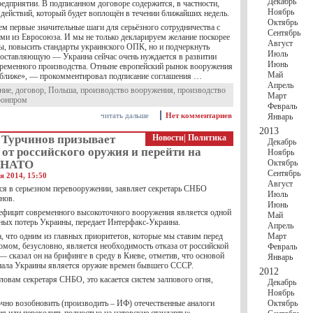
Декабрь
едприятии. В подписанном договоре содержится, в частности,
Ноябрь
 действий, который будет воплощён в течении ближайших недель.
Октябрь
м первые значительные шаги для серьёзного сотрудничества с
Сентябрь
ми из Евросоюза. И мы не только декларируем желание поскорее
Август
ы, повысить стандарты украинского ОПК, но и подчеркнуть
Июль
оставляющую — Украина сейчас очень нуждается в развитии
Июнь
временного производства. Отныне европейский рынок вооружения
Май
е ближе», — прокомментировал подписание соглашения …
Апрель
ние
,
договор
,
Польша
,
производство вооружения
,
производство
Март
ронпром
Февраль
читать дальше
Нет комментариев
Январь
2013
 Турчинов призывает
Новости
|
Политика
Декабрь
 от российского оружия и перейти на
Ноябрь
 НАТО
Октябрь
Сентябрь
я 2014, 15:50
Август
ся в серьезном перевооружении, заявляет секретарь СНБО
Июль
нов.
Июнь
дефицит современного высокоточного вооружения является одной
Май
зных потерь Украины, передает Интерфакс-Украина.
Апрель
, что одним из главных приоритетов, которые мы ставим перед
Март
мом, безусловно, является необходимость отказа от российской
Февраль
 сказал он на брифинге в среду в Киеве, отметив, что основой
Январь
иала Украины является оружие времен бывшего СССР.
2012
словам секретаря СНБО, это касается систем залпового огня,
Декабрь
Ноябрь
но возобновить (производить – ИФ) отечественные аналоги
Октябрь