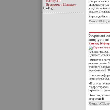
Industry 4.0
Как рассказали 
Программа и Манифест
включаются как 
модернизацию бое
Loading...
вспомогательные 
Чирков добавил
Метки:
ВМФ
,
в
Украина н
вооружени
Четверг, 26 февр
начинает первый
Донбассе, сообщ
«Выполняя догов
начинает отвод 1
тяжелого вооруж
верификацией ОБ
Согласно информ
неотложного вып
«В случае попыт
скорректирован.
страны», — подч
Отметим, в само
вооружений.
Метки:
АТО
,
во