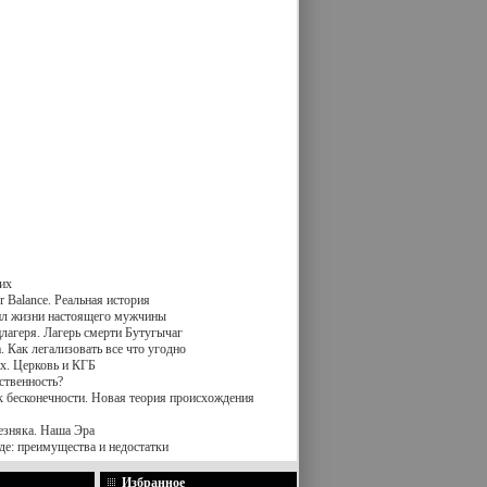
их
 Balance. Реальная история
вил жизни настоящего мужчины
лагеря. Лагерь смерти Бутугычаг
 Как легализовать все что угодно
х. Церковь и КГБ
ственность?
к бесконечности. Новая теория происхождения
езняка. Наша Эра
де: преимущества и недостатки
Избранное