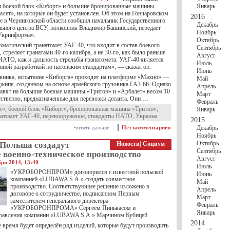
и боевой блок «Киборг» и большие бронированные машины
Январь
лет», на которые он будет установлен. Об этом на Гончаровском
2016
е в Черниговской области сообщил начальник Государственного
Декабрь
льного центра ВСУ, полковник Владимир Башинский, передает
Ноябрь
Укринформа».
Октябрь
оматический гранатомет УАГ-40, что входит в состав боевого
Сентябрь
 стреляет гранатами 40-го калибра, а не 30-го, как было раньше.
Август
НАТО, как и дальность стрельбы гранатомета. УАГ-40 является
Июль
нной разработкой по натовским стандартам», — сказал он.
Июнь
вника, испытание «Киборга» проходит на платформе «Махно» —
Май
жипе, созданном на основе армейского грузовика ГАЗ-66. Однако
Апрель
ставят на большие боевые машины «Тритон» и «Арбалет» весом 10
Март
тственно, предназначенные для перевозки десанта. Они …
Февраль
т»
,
боевой блок «Киборг»
,
бронированная машина «Тритон»
,
Январь
натомет УАГ-40
,
перевооружение
,
стандарты НАТО
,
Украина
2015
читать дальше
Нет комментариев
Декабрь
Ноябрь
Октябрь
 Польша создадут
Новости
|
Социум
Сентябрь
 военно-техническое производство
Август
бря 2014, 13:40
Июль
«УКРОБОРОНПРОМ» договорился с известной польской
Июнь
компанией «LUBAWA S.A.» создать совместное
Май
производство. Соответствующее решение изложено в
Апрель
договоре о сотрудничестве, подписанном Первым
Март
заместителем генерального директора
Февраль
«УКРОБОРОНПРОМА» Сергеем Пинькасом и
Январь
правления компании «LUBAWA S.A.» Марчином Кубицей.
2014
 время будет определён ряд изделий, которые будут производить