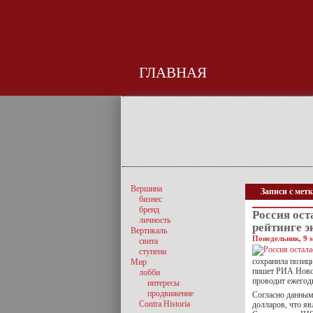
ГЛАВНАЯ
Вершина
Записи с мет
бизнес
бренд
Россия ост
личность
рейтинге э
Вертикаль
Понедельник, 9 м
свита
ступени
сохранила позиц
Мир
пишет РИА Новос
лобби
проводит ежегод
интересы
продвижение
Согласно данным 
Contra Historia
долларов, что я