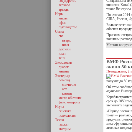
государство
Специалисты IHS
является Китай (
зеркало
также Венесуэла 
тренды
Игры
По итогам 2014 
мифы
США, Россия, Фр
офис
Больше всего на 
руководство
обогнав предыд
Стена
При этом специа
ева
военным расход
вверх
вниз
Метки:
вооруже
доспехи
клан
тени
ВМФ Росси
Эксклюзив
около 50 к
диалог
мнение
Понедельник, 2 м
Экстерьер
бомонд
получит до 50 ко
синчилло
Об этом сообщае
арт
адмирала Виктор
глянец
Кораблестроител
место обитания
срок до 2050 год
фейс контроль
выполнять задачи
Наука
генетика
«Период застоя в
тому — реально 
психология
предусматривающ
Техно
многофункционал
гаджет
атомных подводн
экстрим