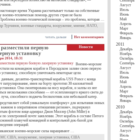
ия или переходить полностью на натовские стандарты», —
Сентябрь
рчинов.
Август
Июль
 настоящее время Украина рассчитывает только на собственные
Июнь
у военно-техническая помощь других стран не была
Май
«Проблема военно-технической помощи – это проблема, которая …
Апрель
др Турчинов
,
военные стандарты
,
вооружение
,
мнение
,
НАТО
,
Март
Февраль
читать дальше
Нет комментариев
Январь
2011
разместили первую
Новости
Декабрь
зерную установку
Ноябрь
ря 2014, 18:31
Октябрь
Сентябрь
Военно-морские
Август
тили на командном корабле в Персидском заливе свою первую
Июль
 установку, способную уничтожать некоторые цели.
Июнь
данным, десантно-транспортный корабль USS Ponce с конца
Май
т патрулирование, имея на борту прототип 30-киловаттной
Апрель
установки. Она смонтирована на носу корабля, и залпы из нее
Март
ться несколькими способами — от ослепляющего яркого света до
Февраль
 луча, способного поджечь беспилотник или небольшой катер.
Январь
представляет собой уникальную платформу» для испытания новых
2010
 важном в оперативном отношении регионе», подчеркнул
ым флотом вице-адмирал Джон Миллер (John Miller) в
Декабрь
 по электронной почте заявлении. Этот корабль в составе Пятого
Ноябрь
основной плавучей командной и контрольной док-базой для
Октябрь
оведения операций.
Сентябрь
Август
риканские военно-морские силы наращивают …
Июль
ВМС США
,
вооружение
,
лазерная установка
,
США