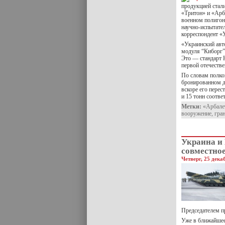
продукцией стал
«Тритон» и «Арба
военном полигон
научно-испытате
корреспондент «
«Украинский авт
модуля “Киборг”,
Это — стандарт 
первой отечестве
По словам полко
бронированном д
вскоре его пере
и 15 тонн соотве
Метки:
«Арбале
вооружение
,
гра
Украина и
совместное
Четверг, 25 дека
Председателем 
Уже в ближайшее