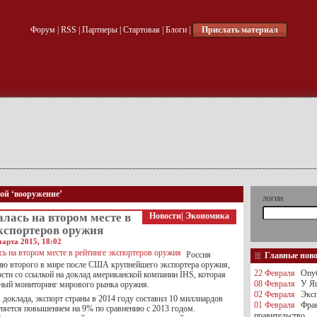
Форум
|
RSS
|
Партнеры
|
Стартовая
|
Блоги
|
Прислать материал
кой ‘вооружение’
логин
алась на втором месте в
Новости
|
Экономика
кспортеров оружия
арта 2015, 18:02
Россия
Главные нов
ию второго в мире после США крупнейшего экспортера оружия,
22 Февраля
Опуб
ти со ссылкой на доклад американской компании IHS, которая
08 Февраля
У Яц
ный мониторинг мирового рынка оружия.
02 Февраля
Эксп
доклада, экспорт страны в 2014 году составил 10 миллиардов
01 Февраля
Фра
вляется повышением на 9% по сравнению с 2013 годом.
правительство