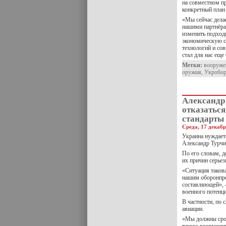
на совместном пр
конкретный план
«Мы сейчас делае
нашими партнёра
изменить подход
экономическую с
технологий и со
стал для нас ещ
Метки:
вооруже
оружия
,
Укробо
Александр
отказаться
стандарты
Среда, 17 декабр
Украина нуждает
Александр Турчи
По его словам, 
их причин серье
«Ситуация такова
нашим оборонпро
составляющей», —
военного потенц
В частности, по 
авиации.
«Мы должны сроч