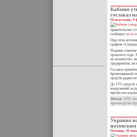
Кабмин ут
госзаказ н
Понедельник, 9 
правительство ут
сообщает
zn.ua
со
При этом источн
грифом «Соверше
Издание отмечает
прошлого года. З
их количество, 
предприятия, на 
Госзаказ ориент
бронетанковой о
средств радиоэл
До 15% средств 
вооружений за ру
научно-исследов
Метки:
АТО
,
бю
производство ор
Украина н
натовским
Пятница, 30 янва