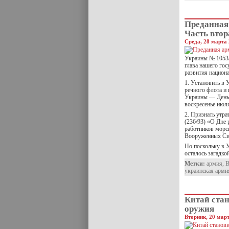
Преданная
Часть втор
Среда, 28 марта 
Украины № 1053/
глава нашего го
развития национ
1. Установить в
речного флота 
Украины — День 
воскресенье июл
2. Признать утр
(236/93) «О Дне 
работников морс
Вооруженных Си
Но поскольку в У
осталось загадко
Метки:
армия
,
украинская арми
Китай ста
оружия
Вторник, 20 март