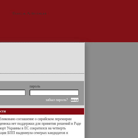
пароль
забыл пароль?
ости
ликовано соглашение о сирийском перемирии
енюка нет поддержки для принятия решений в Раде
орт Украины в ЕС сократился на четверть
кция БПП выдвинула семерых кандидатов в