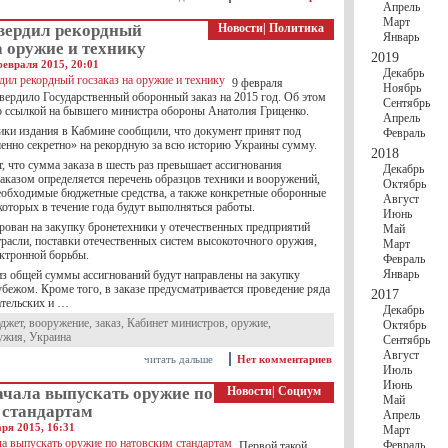
Апрель
Март
вердил рекордный
Новости
|
Политика
Январь
а оружие и технику
2019
февраля 2015, 20:01
Декабрь
9 февраля
Ноябрь
вердило Государственный оборонный заказ на 2015 год. Об этом
Сентябрь
 ссылкой на бывшего министра обороны Анатолия Гриценко.
Апрель
ики издания в Кабмине сообщили, что документ принят под
Февраль
нно секретно» на рекордную за всю историю Украины сумму.
2018
, что сумма заказа в шесть раз превышает ассигнования
Декабрь
аказом определяется перечень образцов техники и вооружений,
Октябрь
необходимые бюджетные средства, а также конкретные оборонные
Август
которых в течение года будут выполняться работы.
Июнь
ирован на закупку бронетехники у отечественных предприятий
Май
трасли, поставки отечественных систем высокоточного оружия,
Март
ектронной борьбы.
Февраль
Январь
из общей суммы ассигнований будут направлены на закупку
бежом. Кроме того, в заказе предусматривается проведение ряда
2017
ательских и …
Декабрь
джет
,
вооружение
,
заказ
,
Кабинет министров
,
оружие
,
Октябрь
ужия
,
Украина
Сентябрь
Август
читать дальше
Нет комментариев
Июль
Июнь
ачала выпускать оружие по
Новости
|
Социум
Май
 стандартам
Апрель
ря 2015, 16:31
Март
Февраль
Первой такой