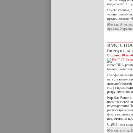
такого вооружен
подчеркнул А.Ту
По его словам, в
усилия, поскольк
предоставлена. 
Метки:
Алексан
оружие
,
Украина
ВМС США 
боевую ла
Вторник, 18 нояб
силы США размес
боевую лазерную
По официальным 
августа выполняе
лазерной боевой 
могут производи
разрушительного
Корабль Ponce «
возможностей «в
командующий Пят
распространенном
флота является 
подготовки и пр
С 2011 года аме
Метки:
армия
,