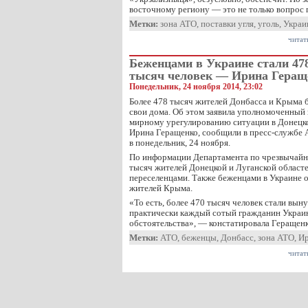
восточному региону — это не только вопрос 
Метки:
зона АТО
,
поставки угля
,
уголь
,
Украи
читат
Беженцами в Украине стали 47
тысяч человек — Ирина Геращ
Понедельник, 24 ноября 2014, 23:02
Более 478 тысяч жителей Донбасса и Крыма
свои дома. Об этом заявила уполномоченный
мирному урегулированию ситуации в Донецко
Ирина Геращенко, сообщили в пресс-службе
в понедельник, 24 ноября.
По информации Департамента по чрезвычайн
тысяч жителей Донецкой и Луганской облас
переселенцами. Также беженцами в Украине о
жителей Крыма.
«То есть, более 470 тысяч человек стали вы
практически каждый сотый гражданин Украи
обстоятельства», — констатировала Геращенк
Метки:
АТО
,
беженцы
,
Донбасс
,
зона АТО
,
Ир
читат