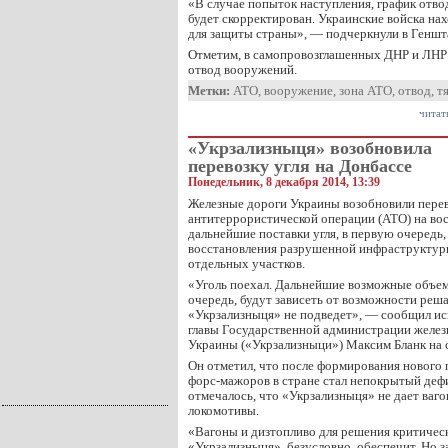
«В случае попыток наступления, график отв
будет скорректирован. Украинские войска нах
для защиты страны», — подчеркнули в Геншт
Отметим, в самопровозглашенных ДНР и ЛНР з
отвод вооружений.
Метки:
АТО
,
вооружение
,
зона АТО
,
отвод
,
т
читат
«Укрзализныця» возобновила
перевозку угля на Донбассе
Понедельник, 8 декабря 2014, 13:39
Железные дороги Украины возобновили перево
антитеррористической операции (АТО) на вос
дальнейшие поставки угля, в первую очередь, 
восстановления разрушенной инфраструктур
отдельных участков.
«Уголь поехал. Дальнейшие возможные объем
очередь, будут зависеть от возможности реша
«Укрзализныця» не подведет», — сообщил и
главы Государственной администрации желе
Украины («Укрзализныци») Максим Бланк на с
Он отметил, что после формирования нового 
форс-мажоров в стране стал непокрытый дефи
отмечалось, что «Укрзализныця» не дает ваг
локомотивы.
«Вагоны и дизтопливо для решения критичес
«Укрзализныця», безусловно, обеспечит. Но з