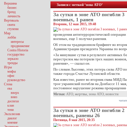
Вершина
Записи с меткой ‘зона АТО’
бизнес
бренд
За сутки в зоне АТО погибли 3
личность
военных, 1 ранен
Вертикаль
Вторник, 12 мая 2015, 19:48
свита
ступени
Мир
проведения антитеррористической операции 
лобби
военных, еще 1 получил ранения.
интересы
Об этом на традиционном брифинге во вторни
продвижение
Администрации президента Украины по вопр
Contra Historia
государство
«За минувшие сутки в результате активных б
зеркало
перестрелок мы потеряли трех наших воинов
тренды
ранения», — сказал он.
Игры
По словам Лысенко, этих потерь силы АТО по
мифы
также города Счастье Луганской области.
офис
Как известно, ранее во вторник глава МИД Па
руководство
трое украинский погибли на Донбассе 11 мая
Стена
постоянное нарушение режима прекращения о
ева
вверх
Метки:
АТО
,
жертвы
,
зона АТО
,
новости
вниз
читат
доспехи
клан
За сутки в зоне АТО погибли 2
тени
Эксклюзив
военных, ранены 26
диалог
Пятница, 8 мая 2015, 20:35
мнение
Экстерьер