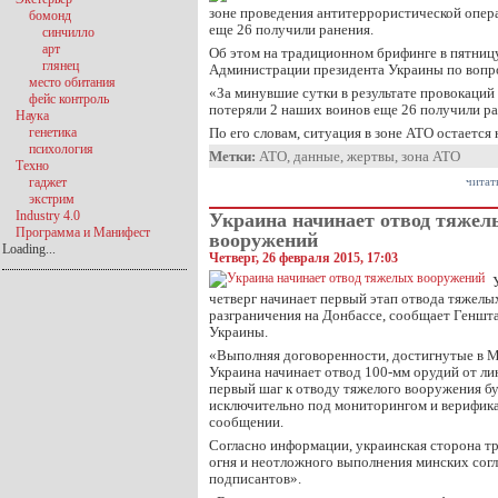
зоне проведения антитеррористической опер
бомонд
еще 26 получили ранения.
синчилло
арт
Об этом на традиционном брифинге в пятницу
глянец
Администрации президента Украины по вопр
место обитания
«За минувшие сутки в результате провокаций
фейс контроль
потеряли 2 наших воинов еще 26 получили ра
Наука
генетика
По его словам, ситуация в зоне АТО остается
психология
Метки:
АТО
,
данные
,
жертвы
,
зона АТО
Техно
гаджет
читат
экстрим
Industry 4.0
Украина начинает отвод тяжел
Программа и Манифест
вооружений
Loading...
Четверг, 26 февраля 2015, 17:03
четверг начинает первый этап отвода тяжелы
разграничения на Донбассе, сообщает Генш
Украины.
«Выполняя договоренности, достигнутые в М
Украина начинает отвод 100-мм орудий от ли
первый шаг к отводу тяжелого вооружения б
исключительно под мониторингом и верифик
сообщении.
Согласно информации, украинская сторона т
огня и неотложного выполнения минских согл
подписантов».