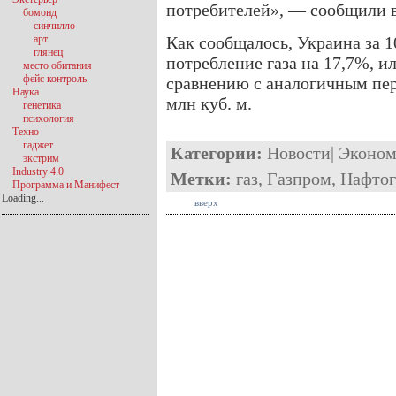
потребителей», — сообщили 
бомонд
синчилло
арт
Как сообщалось, Украина за 1
глянец
потребление газа на 17,7%, ил
место обитания
фейс контроль
сравнению с аналогичным пер
Наука
млн куб. м.
генетика
психология
Техно
гаджет
Категории:
Новости
|
Эконом
экстрим
Industry 4.0
Метки:
газ
,
Газпром
,
Нафтог
Программа и Манифест
Loading...
вверх