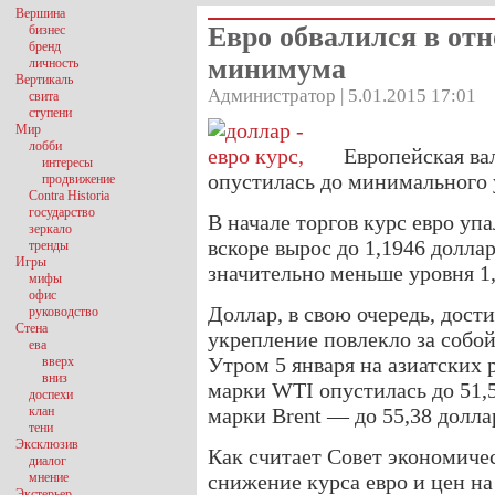
Вершина
Евро обвалился в отн
бизнес
бренд
минимума
личность
Вертикаль
Администратор | 5.01.2015 17:01
свита
ступени
Мир
лобби
Европейская вал
интересы
опустилась до минимального у
продвижение
Contra Historia
государство
В начале торгов курс евро упа
зеркало
вскоре вырос до 1,1946 долла
тренды
Игры
значительно меньше уровня 1,
мифы
офис
Доллар, в свою очередь, дост
руководство
Стена
укрепление повлекло за собой
ева
Утром 5 января на азиатских
вверх
вниз
марки WTI опустилась до 51,5
доспехи
клан
марки Brent — до 55,38 доллар
тени
Эксклюзив
Как считает Совет экономиче
диалог
мнение
снижение курса евро и цен на
Экстерьер