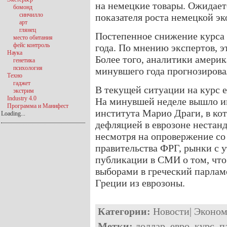
на немецкие товары. Ожидаетс
бомонд
синчилло
показателя роста немецкой э
арт
глянец
Постепенное снижение курса 
место обитания
фейс контроль
года. По мнению экспертов, э
Наука
Более того, аналитики америк
генетика
психология
минувшего года прогнозировал
Техно
гаджет
В текущей ситуации на курс 
экстрим
Industry 4.0
На минувшей неделе вышло и
Программа и Манифест
института Марио Драги, в ко
Loading...
дефляцией в еврозоне нестан
несмотря на опровержение со
правительства ФРГ, рынки с у
публикации в СМИ о том, что
выборами в греческий парлам
Греции из еврозоны.
Категории:
Новости
|
Эконом
Метки:
доллар
,
евро
,
курс
,
п