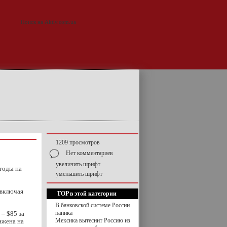
1209 просмотров
Нет комментариев
увеличить шрифт
годы на
уменьшить шрифт
 включая
TOP в этой категории
В банковской системе России
паника
 – $85 за
Мексика вытеснит Россию из
ижена на