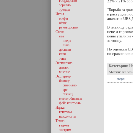
государство
22% и 21% соо
зеркало
тренды
“Борьба за дол
Игры
и растущие пос
мифы
аналитик UBS 
офис
В пятницу руда
руководство
цене и торгова
Стена
цены упали на 
ева
за тонну.
вверх
вниз
По оценкам UBS
доспехи
по сравнению с
клан
тени
Эксклюзив
Категории:
Н
диалог
мнение
Метки:
железн
Экстерьер
вверх
бомонд
синчилло
арт
глянец
место обитания
фейс контроль
Наука
генетика
психология
Техно
гаджет
экстрим