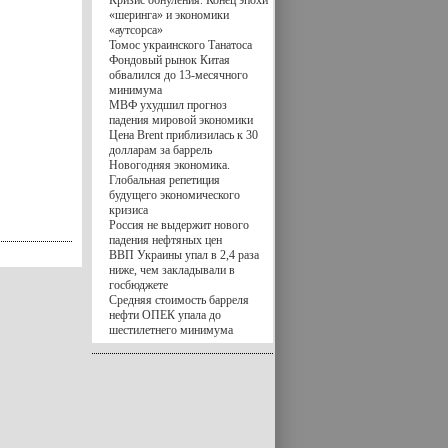
Кризис обнуления. Конец эпохи
«шеринга» и экономики
«аутсорса»
Томос украинского Танатоса
Фондовый рынок Китая
обвалился до 13-месячного
минимума
МВФ ухудшил прогноз
падения мировой экономики
Цена Brent приблизилась к 30
долларам за баррель
Новогодняя экономика.
Глобальная репетиция
будущего экономического
кризиса
Россия не выдержит нового
падения нефтяных цен
ВВП Украины упал в 2,4 раза
ниже, чем закладывали в
госбюджете
Средняя стоимость барреля
нефти ОПЕК упала до
шестилетнего минимума