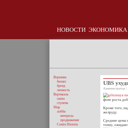
НОВОСТИ
ЭКОНОМИКА
Вершина
бизнес
UBS ухуд
бренд
Администратор | 
личность
Вертикаль
свита
фоне роста доб
ступени
Мир
Кроме того, па
лобби
желруду.
интересы
продвижение
Средние цены н
Contra Historia
тонну, ожидаю