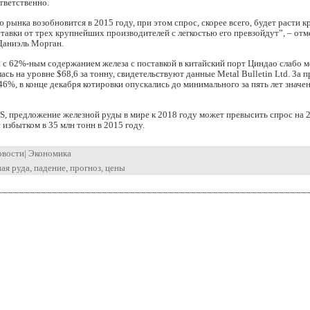
тветственно.
ю рынка возобновится в 2015 году, при этом спрос, скорее всего, будет расти к
тавки от трех крупнейших производителей с легкостью его превзойдут”, – отм
Даниэль Морган.
 с 62%-ным содержанием железа с поставкой в китайский порт Циндао слабо м
лась на уровне $68,6 за тонну, свидетельствуют данные Metal Bulletin Ltd. За
46%, в конце декабря котировки опускались до минимального за пять лет значен
, предложение железной руды в мире к 2018 году может превысить спрос на 
 избытком в 35 млн тонн в 2015 году.
овости
|
Экономика
ая руда
,
падение
,
прогноз
,
цены