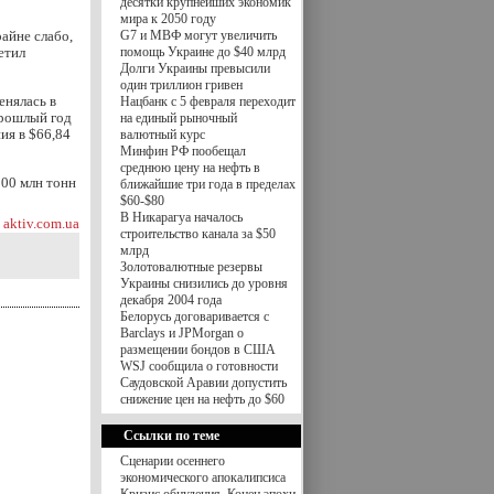
десятки крупнейших экономик
мира к 2050 году
райне слабо,
G7 и МВФ могут увеличить
етил
помощь Украине до $40 млрд
Долги Украины превысили
один триллион гривен
енялась в
Нацбанк с 5 февраля переходит
 прошлый год
на единый рыночный
ия в $66,84
валютный курс
Минфин РФ пообещал
среднюю цену на нефть в
200 млн тонн
ближайшие три года в пределах
$60-$80
В Никарагуа началось
aktiv.com.ua
строительство канала за $50
млрд
Золотовалютные резервы
Украины снизились до уровня
декабря 2004 года
Белорусь договаривается с
Barclays и JPMorgan о
размещении бондов в США
WSJ сообщила о готовности
Саудовской Аравии допустить
снижение цен на нефть до $60
Ссылки по теме
Сценарии осеннего
экономического апокалипсиса