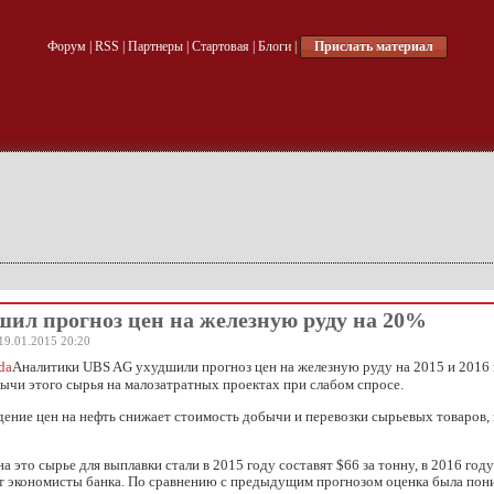
Форум
|
RSS
|
Партнеры
|
Стартовая
|
Блоги
|
Прислать материал
шил прогноз цен на железную руду на 20%
19.01.2015 20:20
Аналитики UBS AG ухудшили прогноз цен на железную руду на 2015 и 2016 
ычи этого сырья на малозатратных проектах при слабом спросе.
дение цен на нефть снижает стоимость добычи и перевозки сырьевых товаров,
а это сырье для выплавки стали в 2015 году составят $66 за тонну, в 2016 году
т экономисты банка. По сравнению с предыдущим прогнозом оценка была пон