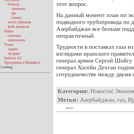
этот вопрос.
бомонд
синчилло
арт
На данный момент план по эк
глянец
подводного трубопровода по д
место обитания
фейс контроль
Азербайджан все больше подда
Наука
непрактичный.
генетика
психология
Техно
Трудности в поставках газа и
гаджет
взглядами иранского правите
экстрим
Industry 4.0
генерал армии Сергей Шойгу 
Программа и Манифест
генерал Хосейн Дехган подпи
Loading...
сотрудничестве между двумя 
Категории:
Новости
|
Эконом
Метки:
Азербайджан
,
газ
,
И
вверх