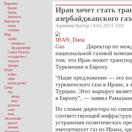
Вершина
Иран хочет стать тра
бизнес
бренд
азербайджанского газ
личность
Вертикаль
Администратор | 4.02.2015 5:01
свита
ступени
Мир
лобби
интересы
Директор по меж
продвижение
национальной газовой компан
Contra Historia
государство
том, что Иран может транспор
зеркало
тренды
Туркмении в Европу.
Игры
мифы
“Наше предложение — это по
офис
руководство
туркменского газа в Иране, а 
Стена
Турцию. Этот маршрут являет
ева
вверх
в Европу”, — заявил Рамазани
вниз
доспехи
По словам директора по связ
клан
тени
соответствующей инфраструкт
Эксклюзив
устранения политических пре
диалог
мнение
импортирует газ из Ирана, о
Экстерьер