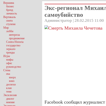
Вершина
Экс-регионал Михаил
бизнес
бренд
самоубийство
личность
Вертикаль
Администратор | 28.02.2015 11:00
свита
ступени
Мир
лобби
интересы
продвижение
Contra Historia
государство
зеркало
тренды
Игры
мифы
офис
руководство
Стена
ева
вверх
вниз
доспехи
клан
тени
Эксклюзив
диалог
Facebook сообщил журналист 
мнение
Экстерьер