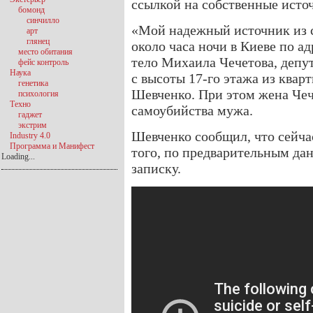
ссылкой на собственные исто
бомонд
синчилло
«Мой надежный источник из 
арт
глянец
около часа ночи в Киеве по а
место обитания
тело Михаила Чечетова, депу
фейс контроль
Наука
с высоты 17-го этажа из квар
генетика
Шевченко. При этом жена Чеч
психология
Техно
самоубийства мужа.
гаджет
экстрим
Шевченко сообщил, что сейчас
Industry 4.0
Программа и Манифест
того, по предварительным да
Loading...
записку.