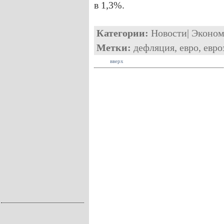
в 1,3%.
Категории:
Новости
|
Эконом
Метки:
дефляция
,
евро
,
евро
вверх