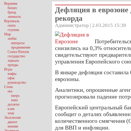
Вершина
Дефляция в еврозоне 
бизнес
бренд
рекорда
личность
Вертикаль
Администратор | 2.03.2015 15:39
свита
ступени
Мир
лобби
Потребительск
интересы
снизились на 0,3% относитель
продвижение
Contra Historia
свидетельствуют предварител
государство
управления Европейского сою
зеркало
тренды
Игры
В январе дефляция составила 
мифы
еврозоны.
офис
руководство
Стена
Аналитики, опрошенные агент
ева
прогнозировали падение потре
вверх
вниз
доспехи
Европейский центральный банк
клан
сообщит о деталях объявленн
тени
Эксклюзив
количественного смягчения (
диалог
мнение
для ВВП и инфляции.
Экстерьер