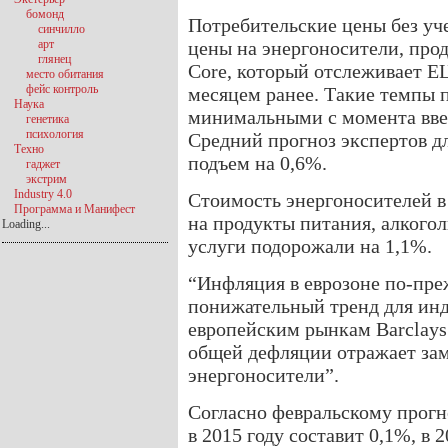
бомонд
Потребительские цены без уче
синчилло
арт
цены на энергоносители, прод
глянец
Core, который отслеживает ЕЦ
место обитания
фейс контроль
месяцем ранее. Такие темпы 
Наука
минимальными с момента введ
генетика
психология
Средний прогноз экспертов дл
Техно
подъем на 0,6%.
гаджет
экстрим
Industry 4.0
Стоимость энергоносителей в 
Программа и Манифест
на продукты питания, алкогол
Loading...
услуги подорожали на 1,1%.
“Инфляция в еврозоне по-пре
понижательный тренд для инд
европейским рынкам Barclays
общей дефляции отражает зам
энергоносители”.
Согласно февральскому прогн
в 2015 году составит 0,1%, в