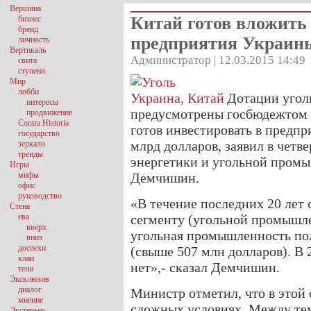
Вершина
Китай готов вложить 
бизнес
бренд
предприятия Украин
личность
Вертикаль
Администратор | 12.03.2015 14:49
свита
ступени
Мир
лобби
Дотации угол
интересы
предусмотрены госбюдежтом У
продвижение
Contra Historia
готов инвестировать в предпр
государство
млрд долларов, заявил в четв
зеркало
тренды
энергетики и угольной пром
Игры
мифы
Демчишин.
офис
руководство
«В течение последних 20 лет 
Стена
ева
сегменту (угольной промышлен
вверх
угольная промышленность пол
вниз
доспехи
(свыше 507 млн долларов). В 
клан
нет»,- сказал Демчишин.
тени
Эксклюзив
диалог
Министр отметил, что в этой 
мнение
сложных условиях. Между те
Экстерьер