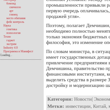
бомонд
промышленности привыкли раб
синчилло
первую очередь оплачивалась,
арт
глянец
продажей угля».
место обитания
фейс контроль
Поэтому, полагает Демчишин
Наука
генетика
необходимо полностью менять
психология
только экономия бюджетных с
Техно
гаджет
философия, это изменение оп
экстрим
Industry 4.0
По словам министра, в ситуа
Программа и Манифест
Loading...
имеет государственных дотац
привлечение предприятиями в
Демчишина, правительство пр
финансовыми институтами, к
выделить средства в размере 
достройку и модернизацию ш
Категории:
Новости
|
Эконом
Метки:
инвестиции
,
Китай
,