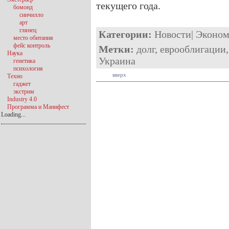
текущего года.
бомонд
синчилло
арт
глянец
Категории:
Новости
|
Эконом
место обитания
фейс контроль
Метки:
долг
,
еврооблигации
Наука
Украина
генетика
психология
вверх
Техно
гаджет
экстрим
Industry 4.0
Программа и Манифест
Loading...