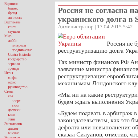
Вершина
Россия не согласна н
бизнес
бренд
украинского долга в 
личность
Вертикаль
Администратор | 17.04.2015 5:42
свита
ступени
Мир
лобби
Россия не б
интересы
реструктуризацию долга Укра
продвижение
Contra Historia
государство
Так министр финансов РФ Ан
зеркало
заявление министра финансов
тренды
Игры
реструктуризация еврооблига
мифы
механизмам Лондонского клуб
офис
руководство
Стена
«Мы ни на какие реструктури
ева
будем ждать выполнения Украи
вверх
вниз
доспехи
«Будем подавать в арбитраж в
клан
законодательством, как это б
тени
Эксклюзив
дефолта или невыполнения об
диалог
мнение
сказал Силуанов, отметив, чт
Экстерьер