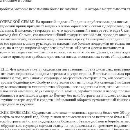
на Ближнем Востоке.
проблем, которые невозможно более не замечать — и которые могут вывести с
ЛЕВСКОЙ СЕМЬЕ. На прошлой неделе «Гардиан» опубликовала два письма, 
аудовский принц призывает видных членов королевской семьи к дворцовому п
Салмана. В письмах утверждается, что коронованный в январе этого года Салма
аммед бин Салман, его влиятельнейший тридцатилетний сын, проводят опасн
к политическому, экономическому и военному краху. В интервью «Гардиан» п
то его призыв к смене руководства находит все больше поддержки не только в
мьи, но и среди широкой саудовской публики. «На этом жестко настаивает и
, — утверждает он. — Слышны голоса, что если этого не сделать, страну жде
 статье приводятся арабские оригиналы писем; в социальных сетях ей поделил
Е. Чем дольше тянется саудовская интервенция против хуситских повстанце
озит стать серьезным поводом к трениям внутри страны. В статье о письмах пр
инает о том, что «многие саудовцы с омерзением смотрят на то, как богатейша
а громит беднейшую». Особую вину возлагают на принца Мухаммеда бин Салм
ву возглавляющего министерство обороны; все сходятся на том, что именно он
й военной кампании. Мухаммеда бин Салмана, заработавшего в народе прозв
бвиняют в поспешном ударе по Йемену без ясной стратегии и послевоенных п
астущие потери людей и средств, набирающий обороты гуманитарный кризис и
народное осуждение.
Е ПРОБЛЕМЫ. Саудовская политика — основная причина более чем 50-пр
 нефть за последний год. Когда рынок перенасытился из-за нефтяного бума в 
вской стратегией стали поддержание больших объемов добычи и борьба за мес
 обрушиться, саудовцы сделали ставку на то, дешевизна со временем выдавит 
ов с более высокой себестоимостью — прежде всего американских. Низкие це