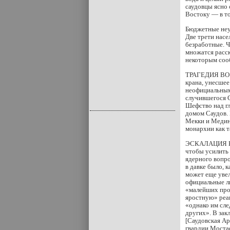
саудовцы ясно 
Востоку — в то
Бюджетные неу
Две трети нас
безработные. Ч
множатся расск
некоторым соо
ТРАГЕДИЯ ВО В
крана, унесшее
неофициальным 
случившегося С
Шефство над г
домом Саудов. 
Мекки и Медин
монархии как т
ЭСКАЛАЦИЯ КО
чтобы усилить 
ядерного вопр
в давке было, 
может еще увел
официальные ли
«малейших про
яростную» реак
«однако им сле
других». В зак
[Саудовская Ар
гвардии Моста