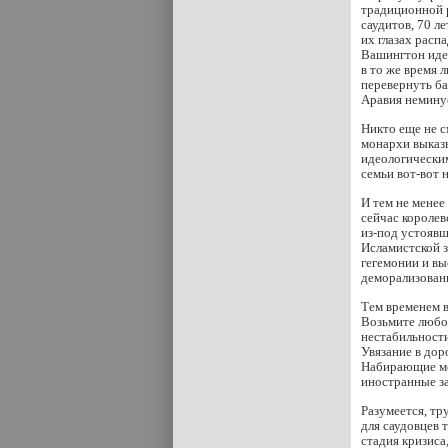
традиционной р
саудитов, 70 л
их глазах рас
Вашингтон идет
в то же время 
перевернуть ба
Аравия неминуе
Никто еще не с
монархи выказ
идеологическим
семьи вот-вот 
И тем не менее
сейчас королев
из-под устоявш
Исламистской з
гегемонии и вы
деморализован
Тем временем 
Возьмите любой
нестабильности
Увязание в до
Набирающие м
иностранные з
Разумеется, тр
для саудовцев 
стадия кризиса