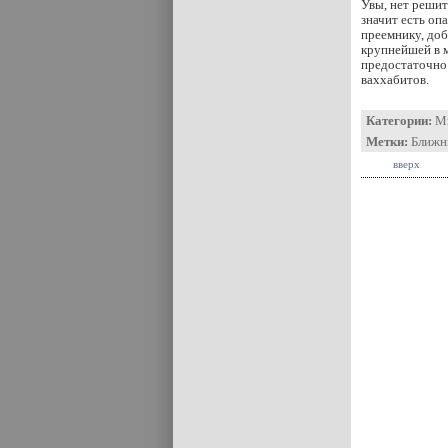
Увы, нет решит
значит есть оп
преемнику, доб
крупнейшей в м
предостаточно
ваххабитов.
Категории:
М
Метки:
Ближн
вверх