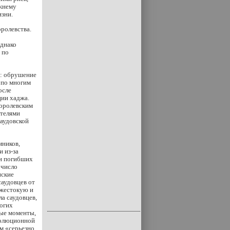
ижнему
изни.
ролевства.
однако
 по
: обрушение
а по многим
осле
ции хаджа.
королевским
ителями
саудовской
ников,
 из-за
ди погибших
 число
нские
саудовцев от
«жестокую и
а саудовцев,
ногих
рые моменты,
еволюционной
м «серьезно