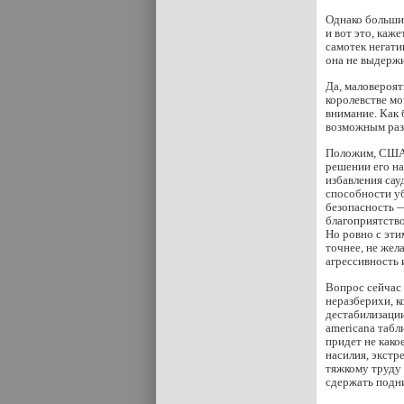
Однако больши
и вот это, каж
самотек негати
она не выдержи
Да, маловероят
королевстве мо
внимание. Как 
возможным раз
Положим, США 
решении его н
избавления сау
способности уб
безопасность —
благоприятств
Но ровно с эти
точнее, не жел
агрессивность 
Вопрос сейчас 
неразберихи, к
дестабилизаци
americana таб
придет не как
насилия, экстр
тяжкому труду 
сдержать подн