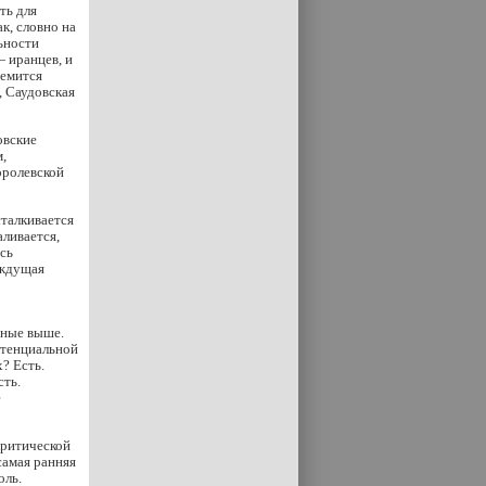
ть для
ак, словно на
ьности
 иранцев, и
ремится
, Саудовская
овские
,
оролевской
сталкивается
аливается,
сь
аждущая
нные выше.
отенциальной
? Есть.
сть.
е
 критической
самая ранняя
оль.