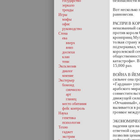
безопасности 
государство
зеркало
Вот несколько 
тренды
равновесия.
Игры
мифы
РАСПРИ В КОРО
офис
неназванный с
руководство
против короля 
Стена
кронпринц Мух
ева
толкая страну 
вверх
подчеркивал, ч
вниз
королевской се
доспехи
общественность
клан
катастрофа». В
тени
15,000 раз.
Эксклюзив
диалог
ВОЙНА В ЙЕМЕН
мнение
сильнее она гр
Экстерьер
«Гардиан» упом
бомонд
арабского мир
синчилло
совместительст
арт
движущей сило
глянец
«Отчаянный», о
место обитания
выливается в р
фейс контроль
громкое между
Наука
генетика
ЭКОНОМИЧЕСКИ
психология
падения цен на
Техно
ответной саудо
гаджет
позволив ценам
экстрим
нефтедобытчик