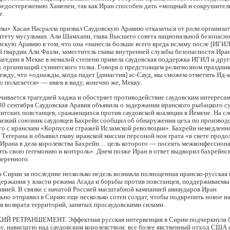
предостережению Хаменеи, так как Иран способен дать «мощный и сокрушител
е.
лы» Хасан Насралла призвал Саудовскую Аравию отказаться от роли организат
итету мусульман. Али Шамхани, глава Высшего совета национальной безопасно
скую Аравию в том, что она «нанесла больше всего вреда исламу после [ИГИЛ
 гвардии Али Фазли, заместитель главы внутренней службы безопасности Ира
трагедии в Мекке в немалой степени привела саудовская поддержка ИГИЛ и дру
 организаций суннитского толка. Говоря о предстоящем религиозном праздни
ежду, что «однажды, когда падет [династия] ас-Сауд, мы сможем отметить Ид-
но полагается» — имея в виду, конечно же, Мекку.
чивается трагедией хаджа и обостряет противодействие саудовским интересам
30 сентября Саудовская Аравия объявила о задержании иранского рыбацкого су
ситских повстанцев, сражающихся против саудовской коалиции в Йемене. На 
лизкий союзник саудовцев Бахрейн сообщил об обнаружении цеха по производ
ого с иранским «Корпусом стражей Исламской революции». Бахрейн немедленн
з Тегерана и объявил главу иранской миссии персоной нон грата «в свете про
 Ирана в дела королевства Бахрейн… цель которого — посеять межконфессион
ить свою гегемонию и контроль». Днем позже Иран в ответ выдворил бахрейнс
веренного.
 в Сирии за последние несколько недель возникла полноценная иранско-русская
удержания у власти режима Асада и борьбы против повстанцев, поддерживаемы
вией. В связке с начатой Россией масштабной кампанией авиаударов Иран
но отправил в Сирию еще несколько сотен солдат, чтобы подкрепить новое н
я возврата территорий, занятых просаудовскими силами.
 РЕТРАНШЕМЕНТ. Эффектная русская интервенция в Сирии подчеркнула 
у, нависшую над саудовским королевством: все более явственный отход США 