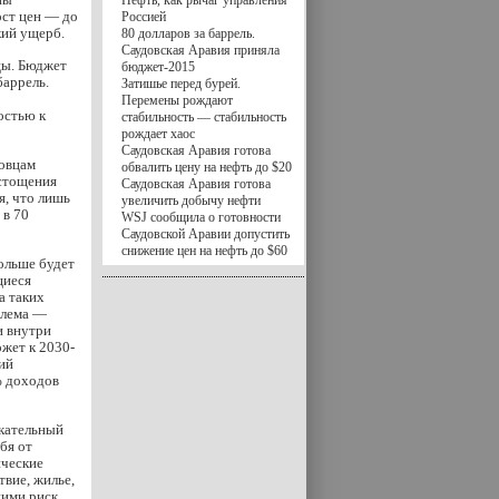
Нефть, как рычаг управления
ост цен — до
Россией
кий ущерб.
80 долларов за баррель.
Саудовская Аравия приняла
цы. Бюджет
бюджет-2015
баррель.
Затишье перед бурей.
Перемены рождают
остью к
стабильность — стабильность
рождает хаос
Саудовская Аравия готова
довцам
обвалить цену на нефть до $20
истощения
Саудовская Аравия готова
я, что лишь
увеличить добычу нефти
 в 70
WSJ сообщила о готовности
Саудовской Аравии допустить
снижение цен на нефть до $60
дольше будет
щиеся
а таких
блема —
и внутри
жет к 2030-
ий
% доходов
екательный
бя от
ические
вие, жилье,
ими риск,