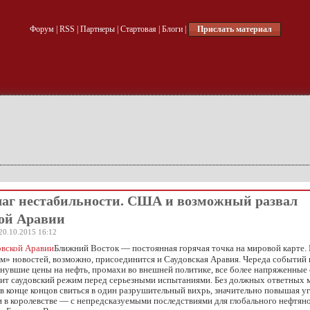
Форум
|
RSS
|
Партнеры
|
Стартовая
|
Блоги
|
Прислать материал
аг нестабильности. США и возможный развал
ой Аравии
20.10.2015 16:12
Ближний Восток — постоянная горячая точка на мировой карте.
м» новостей, возможно, присоединится и Саудовская Аравия. Череда событий
нувшие цены на нефть, промахи во внешней политике, все более напряженные
ит саудовский режим перед серьезными испытаниями. Без должных ответных 
в конце концов свиться в один разрушительный вихрь, значительно повышая у
 в королевстве — с непредсказуемыми последствиями для глобального нефтян