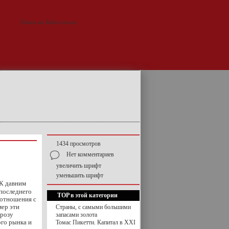
1434 просмотров
Нет комментариев
увеличить шрифт
уменьшить шрифт
 К давним
 последнего
TOP в этой категории
 отношения с
мер эти
Страны, с самыми большими
грозу
запасами золота
ого рынка и
Томас Пикетти. Капитал в XXI