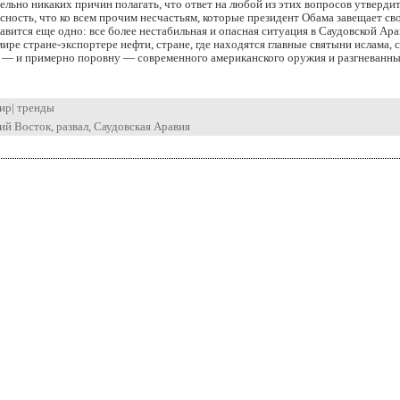
ельно никаких причин полагать, что ответ на любой из этих вопросов утвердит
асность, что ко всем прочим несчастьям, которые президент Обама завещает св
авится еще одно: все более нестабильная и опасная ситуация в Саудовской Ар
ире стране-экспортере нефти, стране, где находятся главные святыни ислама, с
 — и примерно поровну — современного американского оружия и разгневанн
ир
|
тренды
ий Восток
,
развал
,
Саудовская Аравия