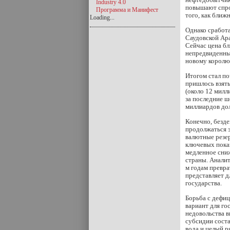
Industry 4.0
повышают спро
Программа и Манифест
того, как ближ
Loading...
Однако сработа
Саудовской Ара
Сейчас цена бл
непредвиденных
новому королю 
Итогом стал п
пришлось взять
(около 12 милл
за последние ш
миллиардов до
Конечно, безде
продолжаться 
валютные резе
ключевых показ
медленное сни
страны. Анали
м годам превра
представляет д
государства.
Борьба с дефи
вариант для го
недовольства в
субсидии сост
вода и целый р