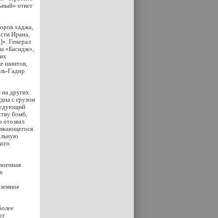
ьный» ответ
оров хаджа,
сти Ирана,
]». Генерал
на «Басидж»,
гих
ке шиитов,
аль-Гадир
 на других
дна с грузом
следующий
ству бомб,
о отозвал
должающегося
альную
кого
 военная
х
аземное
более
от