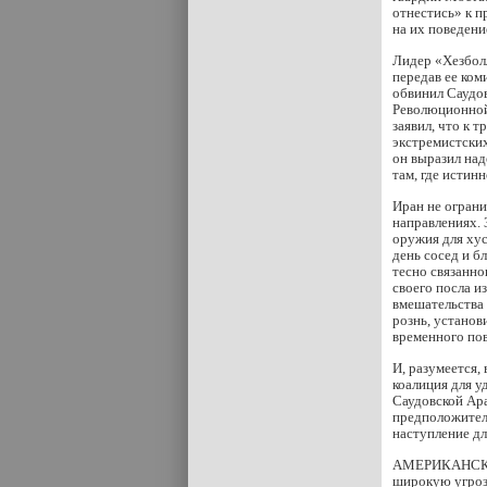
отнестись» к 
на их поведени
Лидер «Хезбол
передав ее ком
обвинил Саудов
Революционной
заявил, что к 
экстремистских
он выразил над
там, где истин
Иран не ограни
направлениях. 
оружия для ху
день сосед и б
тесно связанн
своего посла и
вмешательства
рознь, установ
временного по
И, разумеется,
коалиция для 
Саудовской Ара
предположитель
наступление дл
АМЕРИКАНСКИЙ
широкую угроз