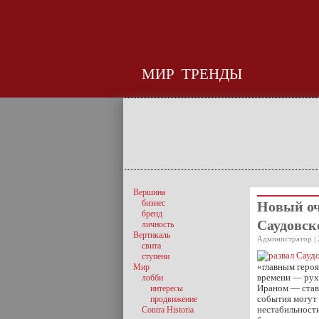
МИР
ТРЕНДЫ
Вершина
бизнес
Новый оч
бренд
Саудовск
личность
Вертикаль
Администратор | 
свита
ступени
«главным героя
Мир
времени — рух
лобби
Ираном — став
интересы
события могут 
продвижение
нестабильности
Contra Historia