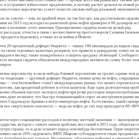
с и устраняют избыточное предложение, и потому расчет делался на новый р
невосточное королевство успеет понести сколько-нибудь реальный экономичес
ло не совсем — или, по крайней мере, не так быстро, как рассчитывали саудов
вии на 2015 год исходил из рыночной цены нефти примерно в 90 долларов за 
иже к половине этого значения. Одновременно саудиты понесли целый ряд
 расходов, отчасти в связи с восшествием на престол короля Салмана (лояльн
продается недешево), а также из-за войны в Йемене.
очти 20-процентный дефицит бюджета — свыше 100 миллиардов долларов сау
 из своих огромных валютных резервов, что привело к рекордному темпу их 
иардов в месяц); также понадобилось ускорить продажу облигаций. Сообщаетс
есть месяцев саудиты обналичили международных активов на сумму более чем
лларов.
нежье королевству в сколь-нибудь близкой перспективе не грозит, однако чем 
эта тенденция — крупный дефицит бюджета, низкие цены на нефть, сокращаю
рвы — тем беспокойнее станут международные рынки, что может отразиться н
ателях, как кредитный рейтинг и отток капитала. Еще одна долгосрочная про
жение объемов чистого экспорта нефти при резко растущем энергопотреблени
тики даже полагают, что быстро повышающийся спрос на внутреннем рынке мо
тить Саудовскую Аравию в нетто-импортера нефти. Естественно, такой сценар
ля нее смертельную опасность — ведь на нефть до сих пор приходится 80–90
цитом через сокращение расходов и политику жесткой экономии — малопривл
сударства, которое с самого начала арабских восстаний в 2011 году, оберегая се
нутри страны, то и дело осыпает народ чем-нибудь бесплатным. Одни энергет
авляют около 20% саудовского ВВП. Широко субсидируются также продовольст
яд потребительских товаров. Несомненно, обдумывая реформы и связанный с н