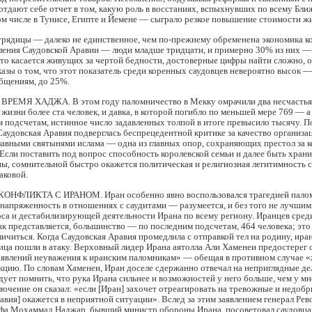
отдают себе отчет в том, какую роль в восстаниях, вспыхнувших по всему Бл
м числе в Тунисе, Египте и Йемене — сыграло резкое повышение стоимости ж
рядицы — далеко не единственное, чем по-прежнему обременена экономика ко
еления Саудовской Аравии — люди младше тридцати, и примерно 30% из них —
то касается живущих за чертой бедности, достоверные цифры найти сложно, 
азы о том, что этот показатель среди коренных саудовцев невероятно высок —
бщениям, до 25%.
РЕМЯ ХАДЖА. В этом году паломничество в Мекку омрачили два несчастья
 жизни более ста человек, и давка, в которой погибло по меньшей мере 769 — 
подсчетам, истинное число задавленных толпой в итоге превысило тысячу. П
аудовская Аравия подверглась беспрецедентной критике за качество организа
лавными святынями ислама — одна из главных опор, сохраняющих престол за 
Если поставить под вопрос способность королевской семьи и далее быть хран
ы, сомнительной быстро окажется политическая и религиозная легитимность 
аковой.
НФЛИКТА С ИРАНОМ. Иран особенно явно воспользовался трагедией палом
напряженность в отношениях с саудитами — разумеется, и без того не лучшими
оса и дестабилизирующей деятельности Ирана по всему региону. Иранцев сре
как представляется, большинство — по последним подсчетам, 464 человека; это
ичиться. Когда Саудовская Аравия промедлила с отправкой тел на родину, ира
ца пошли в атаку. Верховный лидер Ирана аятолла Али Хаменеи предостерег 
явлений неуважения к иранским паломникам» — обещая в противном случае 
цию. По словам Хаменеи, Иран доселе сдержанно отвечал на неприглядные дел
дует помнить, что рука Ирана сильнее и возможностей у него больше, чем у м
лючение он сказал: «если [Иран] захочет отреагировать на тревожные и недоб
авия] окажется в неприятной ситуации». Вслед за этим заявлением генерал Р
фа Мохаммад Наджар, бывший министр обороны Ирана, посоветовал саудовца