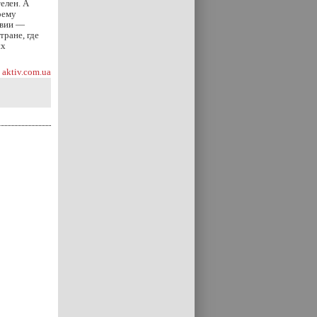
елен. А
оему
авии —
тране, где
ых
aktiv.com.ua