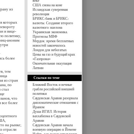
веке
США снова на коне
трану из
Исландская суверенная
революция
БРИКС-банк и БРИКС-
в которых
валюты. Создание второго
еревороту
валютного эшелона
н и вице-
Украинская экономика.
ую политику,
Прогнозы МВФ
ринц-аноним
Мердок: время бесплатных
нутри
новостей закончилось
Лондон для небогатых
т
Цены на газ и будущий крах
ись более
«Газпрома»
Окончательная оккупация
Латвии
в, тем
инца
Ссылки по теме
я из стран
ана, по
Ближний Восток и вечные
 стал
грабли российской внешней
ище
политики
ланов, что
Саудовская Аравия разорвала
 все более
дипломатические отношения с
Ираном
Душа ИГИЛ. История
оцентного
ваххабизма в Саудовской
США,
Аравии
то на рынке;
Саудовская Аравия начала
из отрасли
военную операцию в Йемене
ны