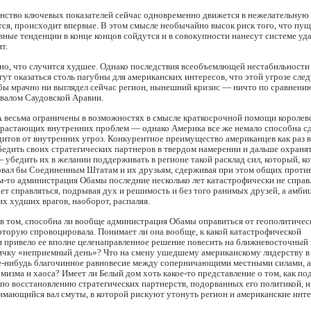
нство ключевых показателей сейчас одновременно движется в нежелательную
ется, происходит впервые. В этом смысле необычайно высок риск того, что пу
вные тенденции в конце концов сойдутся и в совокупности нанесут системе уд
т.
но, что случится худшее. Однако последствия всеобъемлющей нестабильности
гут оказаться столь пагубны для американских интересов, что этой угрозе след
бы мрачно ни выглядел сейчас регион, нынешний кризис — ничто по сравнени
валом Саудовской Аравии.
весьма ограничены в возможностях в смысле краткосрочной помощи королевс
арастающих внутренних проблем — однако Америка все же немало способна сд
дитов от внутренних угроз. Конкурентное преимущество американцев как раз в
едить своих стратегических партнеров в твердом намерении и дальше охраня
 убедить их в желании поддерживать в регионе такой расклад сил, который, к
овал бы Соединенным Штатам и их друзьям, сдерживая при этом общих против
м-то администрация Обамы последние несколько лет катастрофически не спра
ает справляться, подрывая дух и решимость и без того ранимых друзей, а амби
их худших врагов, наоборот, распаляя.
в том, способна ли вообще администрация Обамы оправиться от геополитичес
оторую спровоцировала. Понимает ли она вообще, к какой катастрофической
и привело ее вполне целенаправленное решение повесить на ближневосточный
личку «неприемный день»? Что на смену ушедшему американскому лидерству в
ое-нибудь благочинное равновесие между соперничающими местными силами, а
емизма и хаоса? Имеет ли Белый дом хоть какое-то представление о том, как по
по восстановлению стратегических партнерств, подорванных его политикой, и 
имающийся вал смуты, в которой рискуют утонуть регион и американские инт