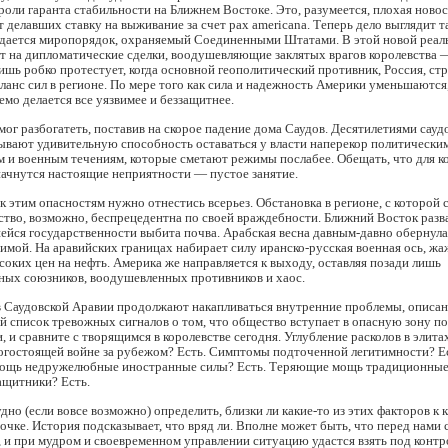
оли гаранта стабильности на Ближнем Востоке. Это, разумеется, плохая новос
ет делавших ставку на выживание за счет pax americana. Теперь дело выглядит т
падается миропорядок, охраняемый Соединенными Штатами. В этой новой реал
 на дипломатические сделки, воодушевляющие заклятых врагов королевства —
лишь робко протестует, когда основной геополитический противник, Россия, ст
ланс сил в регионе. По мере того как сила и надежность Америки уменьшаются
мо делается все уязвимее и беззащитнее.
мог разбогатеть, поставив на скорое падение дома Саудов. Десятилетиями сауд
ывают удивительную способность оставаться у власти наперекор политическим
 и военным течениям, которые сметают режимы послабее. Обещать, что для к
начнутся настоящие неприятности — пустое занятие.
 к этим опасностям нужно отнестись всерьез. Обстановка в регионе, с которой 
ство, возможно, беспрецедентна по своей враждебности. Ближний Восток разв
ейся государственности выбита почва. Арабская весна давным-давно обернула
имой. На аравийских границах набирает силу иранско-русская военная ось, ж
соких цен на нефть. Америка же направляется к выходу, оставляя позади лишь
ных союзников, воодушевленных противников и хаос.
в Саудовской Аравии продолжают накапливаться внутренние проблемы, описа
 список тревожных сигналов о том, что общество вступает в опасную зону п
, и сравните с творящимся в королевстве сегодня. Углубление расколов в элитах
рогостоящей войне за рубежом? Есть. Симптомы подточенной легитимности? Е
ощь недружелюбные иностранные силы? Есть. Теряющие мощь традиционны
ащитники? Есть.
удно (если вовсе возможно) определить, близки ли какие-то из этих факторов к
точке. История подсказывает, что вряд ли. Вполне может быть, что перед нами 
, и при мудром и своевременном управлении ситуацию удастся взять под контр