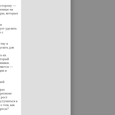
 сторону —
щенные на
ары, которых
 в
ует уделить
ю с
тву в
елать для
ть их
оторый
ников.
вляется —
ции и
кой
 pax
 регионе
 рост
дступиться к
о том, как
ересы?