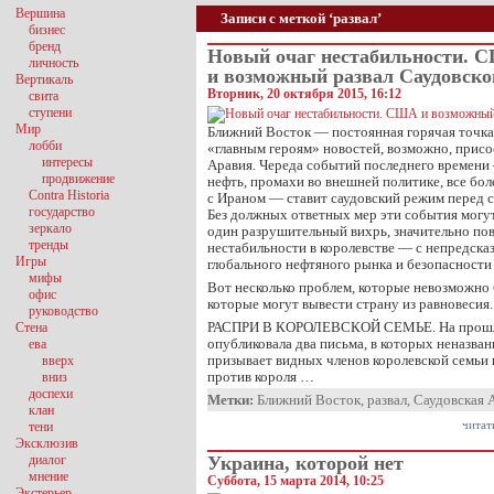
Вершина
Записи с меткой ‘развал’
бизнес
бренд
Новый очаг нестабильности. 
личность
и возможный развал Саудовск
Вертикаль
Вторник, 20 октября 2015, 16:12
свита
ступени
Мир
Ближний Восток — постоянная горячая точка
лобби
«главным героям» новостей, возможно, присо
интересы
Аравия. Череда событий последнего времен
продвижение
нефть, промахи во внешней политике, все б
Contra Historia
с Ираном — ставит саудовский режим перед 
государство
Без должных ответных мер эти события могут 
зеркало
один разрушительный вихрь, значительно по
тренды
нестабильности в королевстве — с непредск
Игры
глобального нефтяного рынка и безопасности
мифы
Вот несколько проблем, которые невозможно 
офис
которые могут вывести страну из равновесия.
руководство
РАСПРИ В КОРОЛЕВСКОЙ СЕМЬЕ. На прошло
Стена
опубликовала два письма, в которых неназва
ева
призывает видных членов королевской семьи
вверх
против короля …
вниз
доспехи
Метки:
Ближний Восток
,
развал
,
Саудовская 
клан
читат
тени
Эксклюзив
диалог
Украина, которой нет
мнение
Суббота, 15 марта 2014, 10:25
Экстерьер