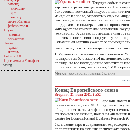
Текущие события сожг
бомонд
картинке украинской державности. Весь мир
синчилло
без остова, населенный инфузориями, хаоти
арт
майданов к работе, от работы к слухам. Инфу
глянец
ленточки, но от этого не становятся хищника
место обитания
поддерживал и поддерживаю все проявления н
фейс контроль
кону будет стоять бунт или сохранение госуд
Наука
государство. А сейчас произошла тупая рота
генетика
политиков, поставившая под угрозу территор
психология
Обнажённая картина ужасает беспомощность
Техно
гаджет
Какие выводы из этого напрашиваются сами п
экстрим
1. Украинские граждане не воспринимают Укр
Industry 4.0
презирают любую власть. Я их понимаю, пото
Программа и Манифест
президента все последующие блюстители пре
Loading...
политтехнологами, олигархами, СМИ и проч
Метки:
государство
,
развал
,
Украина
читат
Конец Европейского союза
Вторник, 21 июня 2011, 21:52
Еврозона может п
существование уже к 2013 году, поскольку г
объединения оказывать финансовую помощь 
становится все меньше, полагают аналитики 
Centre for Economics and Business Research (
Укрепление евро и сокращение госрасходов 
препятствиями на пути экономического восс