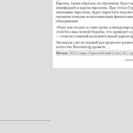
Европы, таким образом, по-прежнему будет 
периферией и ядром еврозоны. При этом в Г
экономике еврозоны, будет нарастать недово
оказания помощи испытывающим финансовые
объединения.
«Рано или поздно и сами греки, и междунаро
этой бессмысленной борьбы, что приведет к 
— отметил главный исполнительный директо
Эксперты уже не первый раз пророчат развал 
агентство Bloomberg провело …
Метки:
2013
,
евро
,
Европейский Союз
,
ЕС
,
п
читат