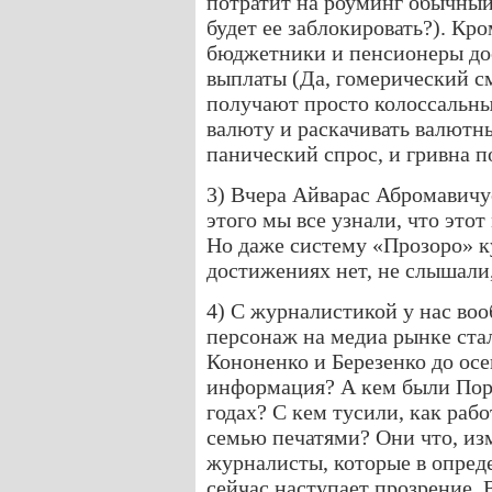
потратит на роуминг обычный
будет ее заблокировать?). Кро
бюджетники и пенсионеры до
выплаты (Да, гомерический с
получают просто колоссальны
валюту и раскачивать валютн
панический спрос, и гривна п
3) Вчера Айварас Абромавичус
этого мы все узнали, что это
Но даже систему «Прозоро» к
достижениях нет, не слышали,
4) С журналистикой у нас воо
персонаж на медиа рынке ста
Кононенко и Березенко до осе
информация? А кем были Поро
годах? С кем тусили, как рабо
семью печатями? Они что, из
журналисты, которые в опред
сейчас наступает прозрение. 