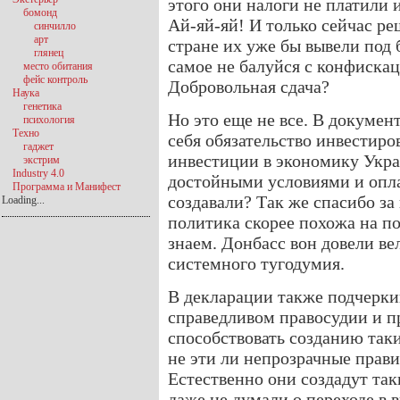
этого они налоги не платили
бомонд
Ай-яй-яй! И только сейчас р
синчилло
арт
стране их уже бы вывели под 
глянец
самое не балуйся с конфискац
место обитания
фейс контроль
Добровольная сдача?
Наука
генетика
Но это еще не все. В докумен
психология
Техно
себя обязательство инвестиро
гаджет
инвестиции в экономику Украи
экстрим
Industry 4.0
достойными условиями и оплат
Программа и Манифест
создавали? Так же спасибо за
Loading...
политика скорее похожа на по
знаем. Донбасс вон довели в
системного тугодумия.
В декларации также подчеркив
справедливом правосудии и п
способствовать созданию таки
не эти ли непрозрачные прав
Естественно они создадут так
даже не думали о переходе в 