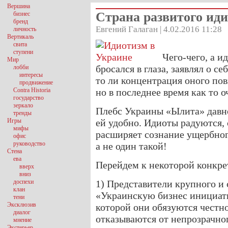
Вершина
Страна развитого ид
бизнес
бренд
Евгений Галаган | 4.02.2016 11:28
личность
Вертикаль
свита
ступени
Чего-чего, а и
Мир
бросался в глаза, заявлял о се
лобби
интересы
то ли концентрация оного пов
продвижение
Contra Historia
но в последнее время как то 
государство
зеркало
Плебс Украины «Ылита» давно 
тренды
Игры
ей удобно. Идиоты радуются, 
мифы
расширяет сознание ущербног
офис
руководство
а не один такой!
Стена
ева
Перейдем к некоторой конкре
вверх
вниз
доспехи
1) Представители крупного и 
клан
«Украинскую бизнес инициати
тени
Эксклюзив
которой они обязуются честн
диалог
отказываются от непрозрачно
мнение
Экстерьер