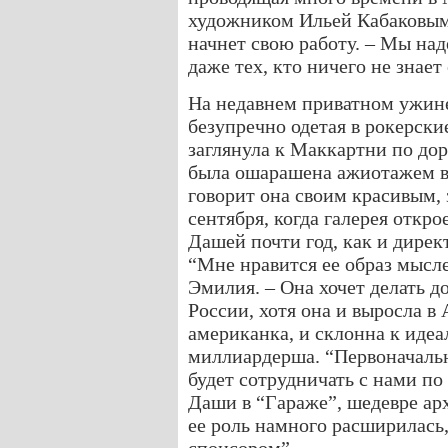
художником Ильей Кабаковым,
начнет свою работу. – Мы на
даже тех, кто ничего не знает
На недавнем приватном ужин
безупречно одетая в рокерски
заглянула к Маккартни по дор
была ошарашена ажиотажем во
говорит она своим красивым,
сентября, когда галерея откр
Дашей почти год, как и дирек
“Мне нравится ее образ мысле
Эмилия. – Она хочет делать д
России, хотя она и выросла в
американка, и склонна к идеал
миллиардерша. “Первоначальн
будет сотрудничать с нами по
Даши в “Гараже”, шедевре арх
ее роль намного расширилась