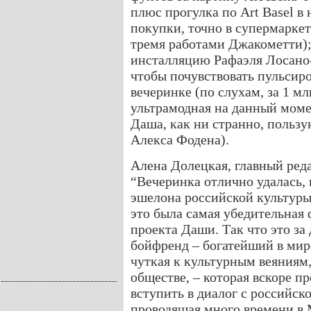
плюс прогулка по Art Basel в
покупки, точно в супермаркет
тремя работами Джакометти);
инсталляцию Рафаэля Лосано-
чтобы почувствовать пульсиро
вечеринке (по слухам, за 1 м
ультрамодная на данный моме
Даша, как ни странно, польз
Алекса Фодена).
Алена Долецкая, главный реда
“Вечеринка отлично удалась,
эшелона российской культуры
это была самая убедительная
проекта Даши. Так что это за
бойфренд – богатейший в мире
чуткая к культурным веяниям,
обществе, – которая вскоре п
вступить в диалог с российск
проводящая много времени в 