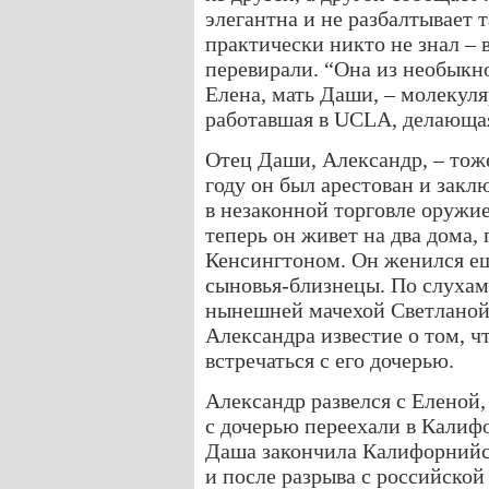
элегантна и не разбалтывает т
практически никто не знал – 
перевирали. “Она из необыкно
Елена, мать Даши, – молекуля
работавшая в UCLA, делающая
Отец Даши, Александр, – тож
году он был арестован и закл
в незаконной торговле оружие
теперь он живет на два дома
Кенсингтоном. Он женился еще
сыновья-близнецы. По слухам
нынешней мачехой Светланой.
Александра известие о том, ч
встречаться с его дочерью.
Александр развелся с Еленой,
с дочерью переехали в Калиф
Даша закончила Калифорнийск
и после разрыва с российско