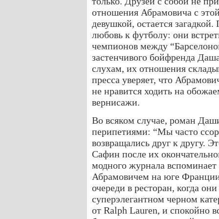
только. Друзей с собой не пр
отношения Абрамовича с этой
девушкой, остается загадкой.
любовь к футболу: они встре
чемпионов между “Барселоной
застенчивого бойфренда Даша
слухам, их отношения складыв
пресса уверяет, что Абрамов
не нравится ходить на обожа
вернисажи.
Во всяком случае, роман Да
перипетиями: “Мы часто ссор
возвращались друг к другу. Э
Сафин после их окончательно
модного журнала вспоминает 
Абрамовичем на юге Франции
очереди в ресторан, когда они
суперэлегантном черном катер
от Ralph Lauren, и спокойно в