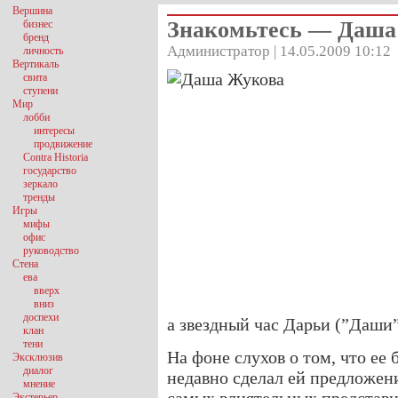
Вершина
Знакомьтесь — Даша
бизнес
бренд
Администратор | 14.05.2009 10:12
личность
Вертикаль
свита
ступени
Мир
лобби
интересы
продвижение
Contra Historia
государство
зеркало
тренды
Игры
мифы
офис
руководство
Стена
ева
вверх
вниз
доспехи
а звездный час Дарьи (”Даши
клан
тени
На фоне слухов о том, что е
Эксклюзив
диалог
недавно сделал ей предложени
мнение
Экстерьер