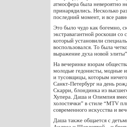
атмосфера была невероятно 
принарядились. Несколько раз
последний момент, и все равн
Это было чудо как богемно, 
экстравагантной роскоши со 
который установили специаль
воспользовался. То была чет
выражение духа новой элиты”
На вечеринке взорам обществ
молодые гедонисты, модные и
и тусовщицы, которым ничего 
Санкт-Петербург на день ро
Скарри, блондинка из высшег
Хупера. Даша и Олимпия вмес
холостячки” в стиле “MTV пл
современного искусства и ве
Даша также общается с деть
Андреа и Шарлоттой – и брит