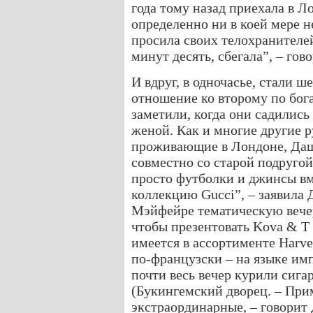
года тому назад приехала в Л
определенно ни в коей мере 
просила своих телохранителей
минут десять, сбегала”, – гово
И вдруг, в одночасье, стали ш
отношение ко второму по бог
заметили, когда они садились 
женой. Как и многие другие р
проживающие в Лондоне, Даш
совместно со старой подруго
просто футболки и джинсы вм
коллекцию Gucci”, – заявила 
Мэйфейре тематическую вече
чтобы презентовать Kova & T 
имеется в ассортименте Harve
по-французски – на языке имп
почти весь вечер курили сига
(Букингемский дворец. – При
экстраординарные, – говорит 