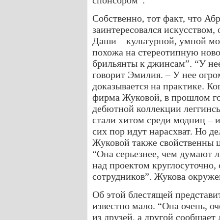
спонсором”.
Собственно, тот факт, что Аб
заинтересовался искусством,
Даши – культурной, умной мо
похожа на стереотипную ново
брильянты к джинсам”. “У нее
говорит Эмилия. – У нее огр
доказывается на практике. Ко
фирма Жуковой, в прошлом го
дебютной коллекции леггинсы
стали хитом среди модниц – и
сих пор идут нарасхват. Но де
Жуковой также свойственны ц
“Она серьезнее, чем думают л
над проектом круглосуточно, 
сотрудников”. Жукова окруже
Об этой блестящей представи
известно мало. “Она очень, о
из друзей, а другой сообщает 