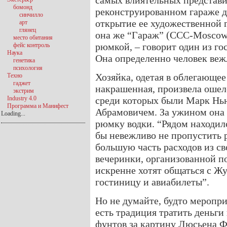
самых влиятельных представи
бомонд
реконструированном гараже д
синчилло
открытие ее художественной 
арт
глянец
она же “Гараж” (CCC-Moscow 
место обитания
рюмкой, – говорит один из го
фейс контроль
Наука
Она определенно человек веж
генетика
психология
Хозяйка, одетая в облегающее
Техно
гаджет
накрашенная, произвела ошел
экстрим
Industry 4.0
среди которых были Марк Нью
Программа и Манифест
Абрамовичем. За ужином она о
Loading...
рюмку водки. “Рядом находил
бы невежливо не пропустить 
большую часть расходов из св
вечеринки, организованной п
искренне хотят общаться с Жу
гостиницу и авиабилеты”.
Но не думайте, будто меропр
есть традиция тратить деньги
фунтов за картину Люсьена Фр