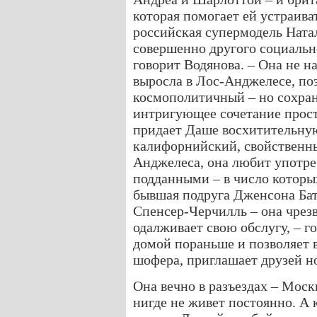
которая помогает ей устраива
российская супермодель Ната
совершенно другого социальн
говорит Водянова. – Она не н
выросла в Лос-Анджелесе, поэ
космополитичный – но сохран
интригующее сочетание прос
придает Даше восхитительную
калифорнийский, свойственн
Анджелеса, она любит употре
подданными – в число которы
бывшая подруга Дженсона Бат
Спенсер-Черчилль – она чрез
одалживает свою обслугу, – го
домой пораньше и позволяет в
шофера, приглашает друзей н
Она вечно в разъездах – Мос
нигде не живет постоянно. А 