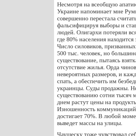
Несмотря на всеобщую апатию,
Украине напоминает мне Румы
совершенно перестала считат
фальсифицируя выборы и ста
людей. Олигархи потеряли вся
где 80% населения находится 
Число силовиков, призванных
500 тыс. человек, но большин
существование, пытаясь взят
отсутствие жилья. Орда чинов
невероятных размеров, и кажд
спать, а обеспечить им безбе
украинцы. Суды продажны. Но
существованию сотни тысяч 
днем растут цены на продукт
Изношенность коммуникаций 
достигает 70%. В любой моме
выведет массы на улицы.
Чаушеску тоже чувствовал себ