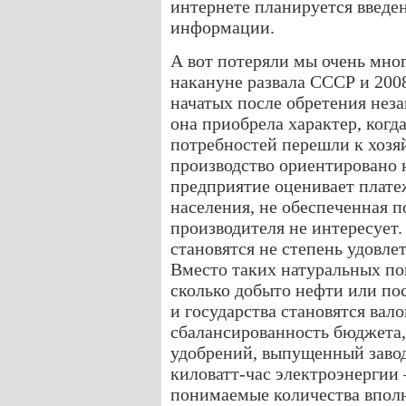
интернете планируется введе
информации.
А вот потеряли мы очень мног
накануне развала СССР и 2008
начатых после обретения нез
она приобрела характер, когд
потребностей перешли к хозя
производство ориентировано н
предприятие оценивает плате
населения, не обеспеченная 
производителя не интересует
становятся не степень удовле
Вместо таких натуральных пок
сколько добыто нефти или по
и государства становятся вал
сбалансированность бюджета, 
удобрений, выпущенный заво
киловатт-час электроэнергии
понимаемые количества впол