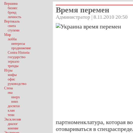
Вершина
Время перемен
бизнес
бренд
Администратор | 8.11.2010 20:50
личность
Вертикаль
свита
ступени
Мир
лобби
интересы
продвижение
Contra Historia
государство
зеркало
тренды
Игры
мифы
офис
руководство
Стена
ева
вверх
вниз
доспехи
клан
тени
Эксклюзив
партноменклатура, которая во
диалог
отовариваться в спецраспреде
мнение
Экстерьер