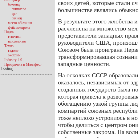
своих детей, которые стали сч
бомонд
большинстве являлись обыкн
синчилло
арт
глянец
В результате этого жлобства 
место обитания
расчленена на множество мелк
фейс контроль
Наука
представители западных прави
генетика
психология
руководители США, произошло
Техно
Союзом была проиграна Перв
гаджет
экстрим
трансформировавшая сознания
Industry 4.0
западные ценности.
Программа и Манифест
Loading...
На осколках СССР образовали
оказалось, независимых от зд
созданных государств была п
которая привела к разворовы
обогащению узкой группы лю
компартий союзных республи
тоже неплохо устроилось в но
чтобы делиться с центром он
собственные закрома. На волн