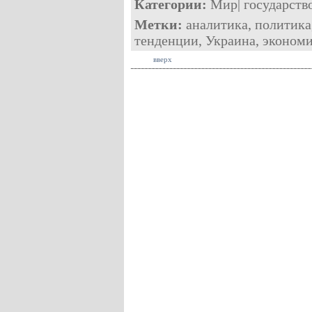
Категории:
Мир
|
государств
Метки:
аналитика
,
политика
тенденции
,
Украина
,
эконом
вверх