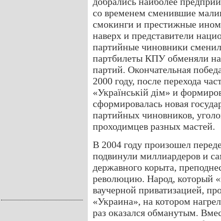
добрались наиболее предпри
со временем сменившие мали
смокинги и престижные инома
наверх и представители наци
партийные чиновники сменил
партбилеты КПУ обменяли на 
партий. Окончательная победа
2000 году, после перехода час
«Українській дім» и формиро
сформировалась новая госуда
партийных чиновников, уголо
проходимцев разных мастей.
В 2004 году произошел перед
подвинули миллиардеров и са
державного корыта, преподне
революцию. Народ, который «
ваучерной приватизацией, пр
«Украина», на котором нагрел
раз оказался обманутым. Вм