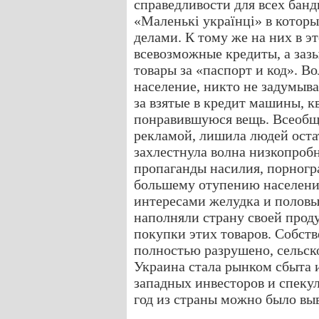
справедливости для всех банд
«Маленькі українці» в которы
делами. К тому же на них в эт
всевозможные кредиты, а заз
товары за «паспорт и код». В
население, никто не задумыва
за взятые в кредит машины, к
понравившуюся вещь. Всеобща
рекламой, лишила людей остат
захлестнула волна низкопроб
пропаганды насилия, порногра
большему отупению населени
интересами желудка и половы
наполняли страну своей проду
покупки этих товаров. Собст
полностью разрушено, сельск
Украина стала рынком сбыта 
западных инвесторов и спекул
год из страны можно было выв