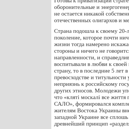
Готовы к приватизации страт
оборонительные и энергогене
не остается никакой собственн
отечественных олигархов и 
Страна подошла к своему 20-
поколение, которое почти ни
жизни тогда намерено искажа
стороны и ничего не говоритс
направленности, и справедлив
воспитывали в любви к своей
страну, то в последние 5 лет
превосходстве и титульности
неприязнь к российскому гос
других этносов. Молодежи уп
что «кляті москалі все життя 
САЛО», формировался компле
жителям Востока Украины вне
западной Украине все сплошь
древнейший принцип «разделя