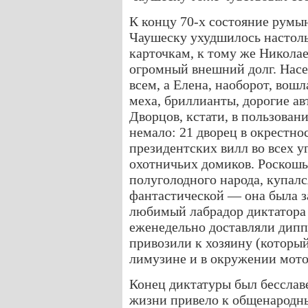
К концу 70-х состояние румы
Чаушеску ухудшилось настоль
карточкам, к тому же Никола
огромный внешний долг. Насе
всем, а Елена, наоборот, вош
меха, бриллианты, дорогие а
Дворцов, кстати, в пользован
немало: 21 дворец в окрестно
президентских вилл во всех у
охотничьих домиков. Роскошь,
полуголодного народа, купалс
фантастической — она была за
любимый лабрадор диктатора 
еженедельно доставляли дипп
привозили к хозяину (который
лимузине и в окружении мото
Конец диктатуры был бесславе
жизни привело к общенародны