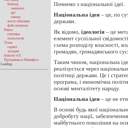
Почнемо з національної ідеї.
бомонд
синчилло
арт
Національна ідея
– це, по су
глянец
держави.
место обитания
фейс контроль
Наука
Як відомо,
ідеологія
– це мета
генетика
елемент суспільної свідомості
психология
Техно
схема розподілу власності, вл
гаджет
громадян, громадянського сусп
экстрим
Industry 4.0
Программа и Манифест
Таким чином, національна ід
Loading...
реалізується через національн
політиці держави. Це і страте
програма, і економічна політи
основі менталітету народу.
Національна ідея
– це не етн
В основі будь якої національн
добробуту нації, забезпеченн
майбутнього покоління на осн