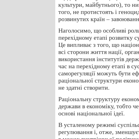
культури, майбутнього), то ни
того, не протистоять і геноци
розвинутих країн – завоюван
Наголосимо, що особливі роль 
перехідному етапі розвитку су
Це випливає з того, що націо
всі сторони життя нації, орга
використання інститутів держ
час на перехідному етапі в су
саморегуляції можуть бути е
раціональної структури еконо
не здатні створити.
Раціональну структуру еконо
держави в економіку, тобто ч
основі національної ідеї.
В усталеному режимі суспіль
регулювання і, отже, зменшує