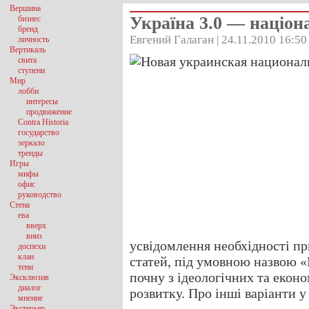
Вершина
Україна 3.0 — націон
бизнес
бренд
Евгений Галаган | 24.11.2010 16:50
личность
Вертикаль
свита
ступени
Мир
лобби
интересы
продвижение
Contra Historia
государство
зеркало
тренды
Игры
мифы
офис
руководство
Стена
ева
вверх
вниз
усвідомлення необхідності п
доспехи
клан
статей, під умовною назвою «
тени
почну з ідеологічних та еконо
Эксклюзив
диалог
розвитку. Про інші варіанти 
мнение
Экстерьер