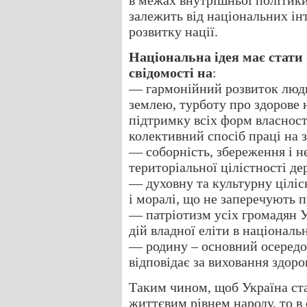
в межах внутрішньої політики
залежить від національних ін
розвитку нації.
Національна ідея має стати
свідомості на
:
— гармонійний розвиток людин
землею, турботу про здорове
підтримку всіх форм власнос
колективний спосіб праці на з
— соборність, збереження і н
територіальної цілістності де
— духовну та культурну цілісн
і моралі, що не заперечують 
— патріотизм усіх громадян У
дій владної еліти в національ
— родину – основний осередо
відповідає за виховання здор
Таким чином, щоб Україна ст
життєвим рівнем народу, то в