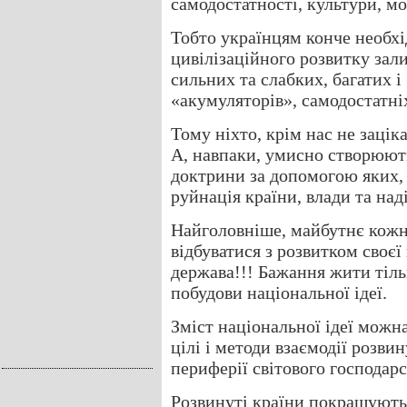
самодостатності, культури, мо
Тобто українцям конче необхі
цивілізаційного розвитку зал
сильних та слабких, багатих і 
«акумуляторів», самодостатні
Тому ніхто, крім нас не заці
А, навпаки, умисно створюють
доктрини за допомогою яких, 
руйнація країни, влади та наді
Найголовніше, майбутнє кожн
відбуватися з розвитком своєї
держава!!! Бажання жити тільк
побудови національної ідеї.
Зміст національної ідеї можн
цілі і методи взаємодії розвин
периферії світового господарс
Розвинуті країни покращують 