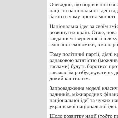
Очевидно, що порівняння озна
нації та національної ідеї сві
багато в чому протилежності.
Національна ідея за своїм зм
розвинутих країн. Отже, нова
завданням звернення зі шляху
змішаної економіки, в коло р
Тому політичні партії, діячі 
однаковою затятістю (можливо
гаслами) будуть боротися прот
заважає їм розбудовувати як д
дикий капіталізм.
Запровадження моделі класич
радників, міжнародних фінанс
національної ідеї та чужих на
української національної ідеї.
Щодо розвитку нації (тобто п