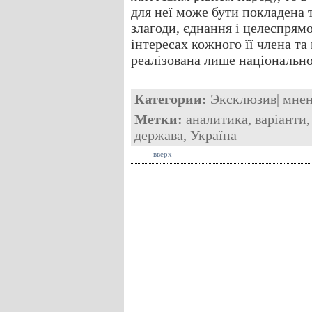
для неї може бути покладена т
злагоди, єднання і целеспрямо
інтересах кожного її члена та
реалізована лише національн
Категории:
Эксклюзив
|
мне
Метки:
аналитика
,
варіанти
держава
,
Україна
вверх