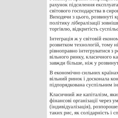
рахунок підсилення експлуата
світового господарства в сиро
Виходячи з цього, розвинуті 
політику лібералізації зовніш
торгівлю, відкритість суспіль
Інтеграція ж у світовій еконо
розвитком технологій, тому н
рівноправно інтегруватися з 
вільного ринку, класичного ка
завжди більше, ніж у розвину
В економічно сильних країнах
вільний ринок і досконала ко
підпорядкована суспільним ін
Класичний же капіталізм, яки
фінансові організації через у
(індивідуалізація), розпорош
таких рис, як солідарність і с