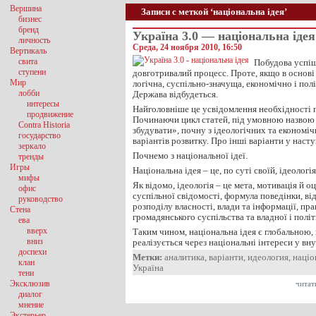
Вершина
Записи с меткой ‘національна ідея’
бизнес
бренд
Україна 3.0 — національна ідея
личность
Среда, 24 ноября 2010, 16:50
Вертикаль
свита
Побудова успіш
ступени
довготривалий процесс. Проте, якщо в основі
Мир
логічна, суспільно-значуща, економічно і по
лобби
Держава відбудеться.
интересы
Найголовніше це усвідомлення необхідності п
продвижение
Починаючи цикл статей, під умовною назвою 
Contra Historia
збудувати», почну з ідеологічних та економіч
государство
варіантів розвитку. Про інші варіанти у наст
зеркало
Почнемо з національної ідеї.
тренды
Игры
Національна ідея – це, по суті своїй, ідеологі
мифы
Як відомо, ідеологія – це мета, мотивація й о
офис
суспільної свідомості, формула поведінки, ві
руководство
розподілу власності, влади та інформації, пра
Стена
громадянського суспільства та владної і політ
ева
вверх
Таким чином, національна ідея є глобальною
вниз
реалізується через національні інтереси у вн
доспехи
Метки:
аналитика
,
варіанти
,
идеология
,
націо
клан
Україна
тени
Эксклюзив
читат
диалог
мнение
Экстерьер