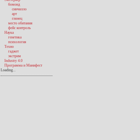
бомонд
синчилло
арт
глянец
место обитания
фейс контроль
Наука
генетика
психология
Техно
гаджет
экстрим
Industry 4.0
Программа и Манифест
Loading...