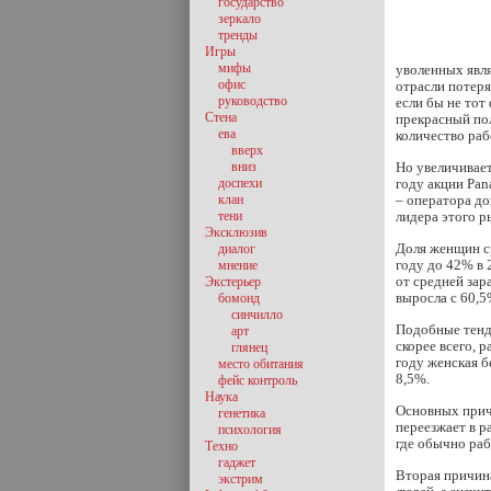
государство
зеркало
тренды
Игры
мифы
уволенных явля
офис
отрасли потеря
руководство
если бы не тот
Стена
прекрасный по
ева
количество раб
вверх
вниз
Но увеличивает
доспехи
году акции Pan
клан
– оператора до
тени
лидера этого р
Эксклюзив
Доля женщин ср
диалог
году до 42% в 
мнение
от средней зар
Экстерьер
выросла с 60,5
бомонд
синчилло
Подобные тенде
арт
скорее всего, 
глянец
году женская б
место обитания
8,5%.
фейс контроль
Наука
Основных прич
генетика
переезжает в р
психология
где обычно ра
Техно
гаджет
Вторая причина
экстрим