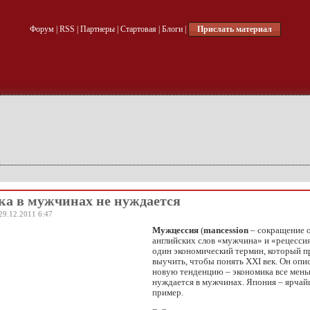
Форум
|
RSS
|
Партнеры
|
Стартовая
|
Блоги
|
Прислать материал
а в мужчинах не нуждается
29.12.2011 6:47
Мужцессия
(
mancession
– сокращение 
английских слов «мужчина» и «рецессия
один экономический термин, который п
выучить, чтобы понять XXI век. Он опи
новую тенденцию – экономика все мен
нуждается в мужчинах. Япония – ярча
пример.