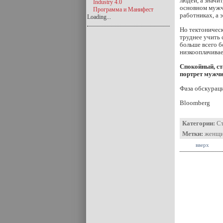
людей, а значи
Industry 4.0
основном мужч
Программа и Манифест
работниках, а
Loading...
Но тектоническ
труднее учить 
больше всего б
низкооплачивае
Спокойный, ст
портрет мужчи
Фаза обскурац
Bloomberg
Категории:
С
Метки:
женщ
вверх