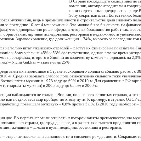
В Стране восходящего солнца многие с
компании, автопроизводители и традиц
производственные предприятия вроде P
Sony сократили штат. Естественно, бол
ются мужчинами, ведь в промышленности и строительстве доля сильного пола
ли за последние 10 лет 4 млн вакансий. Это можно было бы списать на финанс
 факт, что одновременно росли сферы, в которых большинство работников сост
л: образование, научные исследования, рестораны и недвижимость увеличива
отников. Здравоохранение, где доля женщин – 74%, выросло за последние три 
ся не только штат «женских» отраслей – растут их финансовые показатели. Так
asonic и Sony упали на 45% и 53% соответственно, однако в то же время котир
мов престарелых, второго в Японии по количеству комнат – поднялись на 2,3%,
ынка – Nichii Gakkan – взлетели на 25%.
еди занятых в экономике в Стране восходящего солнца стабильно растет: с 3
2010-м. Средняя зарплата слабого пола относительно сильного тоже увеличива
аботной платы мужчин в 1978 году до 69% в 2010-м. Для сравнения: в РФ зар
% (от зарплаты мужчин) в 2005 году до 65,5% в 2009-м.
нции наблюдаются не только в Японии, но и во всех развитых странах, а это зн
рано или поздно, весь мир пройдет по этому пути. К примеру, в странах ОЭСР е
езработица превышала мужскую – 6,8% против 5,8%. В 2010 году наоборот – 
ин две. Во-первых, промышленность, в которой заняты преимущественно му
азвивающиеся страны, где труд дешевле, а в развитых остаются предприятия сф
ботают женщины – школы и вузы, медицина, гостиницы и рестораны.
 – старение населения и связанное с ним снижение рождаемости. Сокращаетс