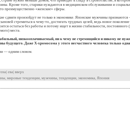
т, стране нужно меньше домов, что приводит к спаду в строительстве, в которо
ины. Кроме того, старики нуждаются в медицинском обслуживании и социаль
 это преимущественно «женские» сферы.
ие сдвиги произойдут не только в экономике. Японские мужчины признаются –
сыновей стремиться к чему-то, достигать трудных целей, ведь новое поколение
оится остаться без работы и потому ищет в жизни стабильности, постоянного (
мого) места.
абильный, низкооплачиваемый, ни к чему не стремящийся и никому не нуж
ны будущего. Даже X-хромосома у этого несчастного человека только одна
ии — одним словом.
тена
|
ева
|
вверх
ины
,
мировые тенденции
,
мужчины
,
тенденции
,
экономика
,
Япония