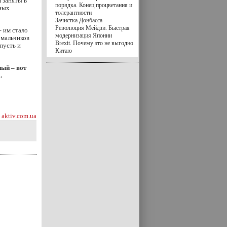
м заняты в
порядка. Конец процветания и
ных
толерантности
Зачистка Донбасса
Революция Мейдзи. Быстрая
 им стало
модернизация Японии
 мальчиков
Brexit. Почему это не выгодно
пусть и
Китаю
ный – вот
.
aktiv.com.ua