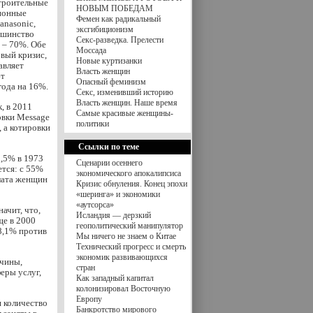
троительные
НОВЫМ ПОБЕДАМ
ионные
Фемен как радикальный
anasonic,
эксгибиционизм
ьшинство
Секс-разведка. Прелести
 – 70%. Обе
Моссада
овый кризис,
Новые куртизанки
авляет
Власть женщин
ют
Опасный феминизм
года на 16%.
Секс, изменивший историю
Власть женщин. Наше время
, в 2011
Самые красивые женщины-
овки Message
политики
 а котировки
Ссылки по теме
8,5% в 1973
Сценарии осеннего
ется: с 55%
экономического апокалипсиса
плата женщин
Кризис обнуления. Конец эпохи
«шеринга» и экономики
«аутсорса»
ачит, что,
Исландия — дерзкий
ще в 2000
геополитический манипулятор
8,1% против
Мы ничего не знаем о Китае
Технический прогресс и смерть
экономик развивающихся
жчины,
стран
еры услуг,
Как западный капитал
колонизировал Восточную
Европу
я количество
Банкротство мирового