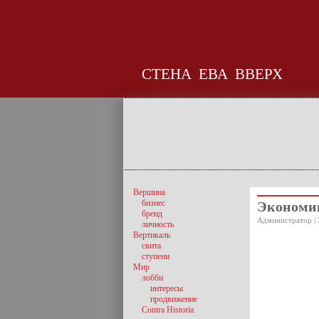
СТЕНА
ЕВА
ВВЕРХ
Вершина
бизнес
Экономик
бренд
Администратор | 
личность
Вертикаль
свита
ступени
Мир
лобби
интересы
продвижение
Contra Historia