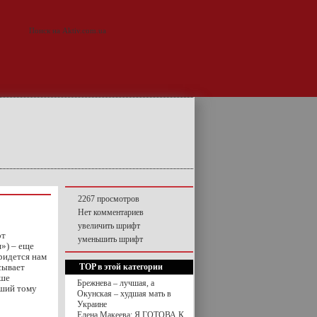
2267 просмотров
Нет комментариев
увеличить шрифт
от
уменьшить шрифт
») – еще
ридется нам
сывает
TOP в этой категории
ьше
Брежнева – лучшая, а
йший тому
Окунская – худшая мать в
Украине
Елена Макеева: Я ГОТОВА К