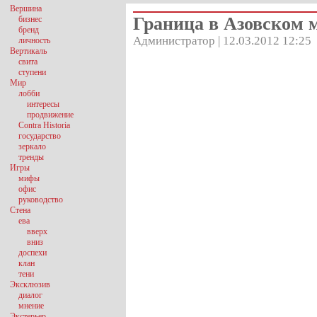
Вершина
Граница в Азовском 
бизнес
бренд
Администратор | 12.03.2012 12:25
личность
Вертикаль
свита
ступени
Мир
лобби
интересы
продвижение
Contra Historia
государство
зеркало
тренды
Игры
мифы
офис
руководство
Стена
ева
вверх
вниз
доспехи
клан
тени
Эксклюзив
диалог
мнение
Экстерьер