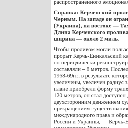
распространенного эмоционал
Справка: Керченский проли
Черным. На западе он огра
(Украина), на востоке — Та
Длина Керченского пролива
ширина — около 2 миль.
Чтобы проливом могли пользов
прорыт Керчь-Еникальский ка
он периодически реконструиро
составляли – 8 метров. После
1968-69гг., в результате кото
увеличены, увеличен радиус з
плане приобрели форму трапе
120 метров, он стал доступен 
двухсторонним движением судо
прекращением существования 
международного права и обра
России и Украины, — Керчь-