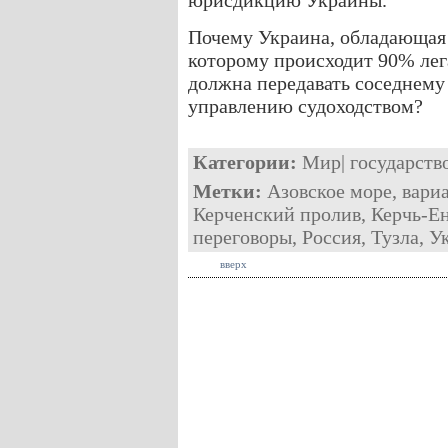
юрисдикцию Украины.
Почему Украина, обладающая
которому происходит 90% лега
должна передавать соседнему
управлению судоходством?
Категории:
Мир
|
государств
Метки:
Азовское море
,
вари
Керченский пролив
,
Керчь-Е
переговоры
,
Россия
,
Тузла
,
У
вверх