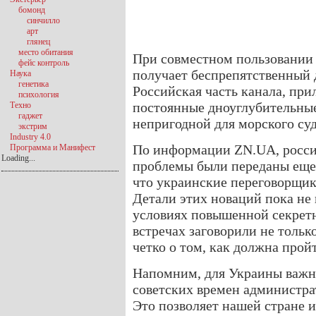
бомонд
синчилло
арт
глянец
место обитания
При совместном пользовании
фейс контроль
получает беспрепятственный 
Наука
генетика
Российская часть канала, при
психология
постоянные дноуглубительные
Техно
гаджет
непригодной для морского суд
экстрим
Industry 4.0
По информации ZN.UA, росси
Программа и Манифест
Loading...
проблемы были переданы еще
что украинские переговорщик
Детали этих новаций пока не 
условиях повышенной секретн
встречах заговорили не тольк
четко о том, как должна прой
Напомним, для Украины важн
советских времен администра
Это позволяет нашей стране 