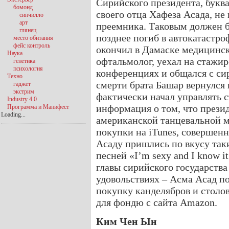
Сирийского президента, букв
бомонд
своего отца Хафеза Асада, не
синчилло
арт
преемника. Таковым должен бы
глянец
позднее погиб в автокатастр
место обитания
фейс контроль
окончил в Дамаске медицинск
Наука
офтальмолог, уехал на стажир
генетика
психология
конференциях и общался с си
Техно
смерти брата Башар вернулся в
гаджет
экстрим
фактически начал управлять с
Industry 4.0
информация о том, что прези
Программа и Манифест
Loading...
американской танцевальной м
покупки на iTunes, совершен
Асаду пришлись по вкусу так
песней «I’m sexy and I know it
главы сирийского государства
удовольствиях – Асма Асад п
покупку канделябров и столов
для фондю с сайта Amazon.
Ким Чен Ын