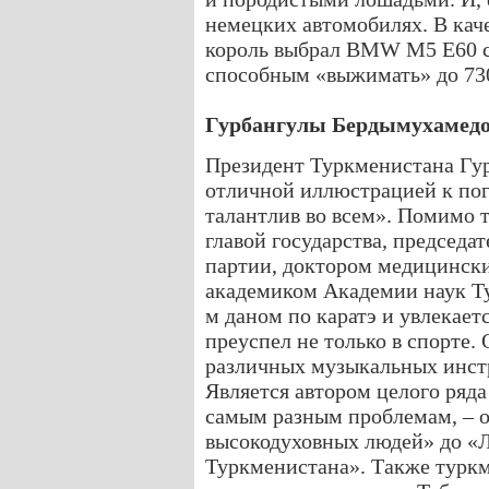
немецких автомобилях. В кач
король выбрал BMW M5 E60 с
способным «выжимать» до 73
Гурбангулы Бердымухамед
Президент Туркменистана Гу
отличной иллюстрацией к пог
талантлив во всем». Помимо т
главой государства, председ
партии, доктором медицински
академиком Академии наук Ту
м даном по каратэ и увлекает
преуспел не только в спорте.
различных музыкальных инстр
Является автором целого ряд
самым разным проблемам, – о
высокодуховных людей» до «
Туркменистана». Также туркм