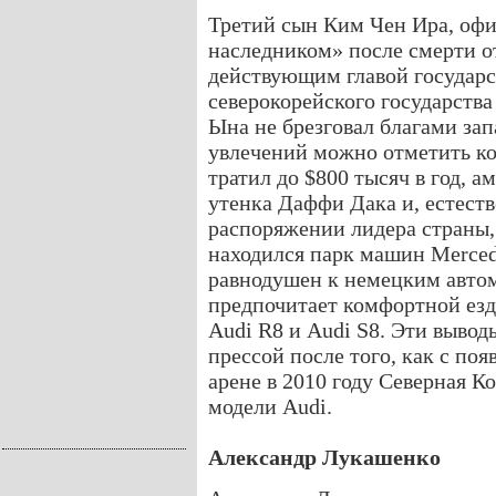
Третий сын Ким Чен Ира, оф
наследником» после смерти о
действующим главой государс
северокорейского государства
Ына не брезговал благами зап
увлечений можно отметить ко
тратил до $800 тысяч в год, 
утенка Даффи Дака и, естест
распоряжении лидера страны,
находился парк машин Merced
равнодушен к немецким автом
предпочитает комфортной езд
Audi R8 и Audi S8. Эти выво
прессой после того, как с п
арене в 2010 году Северная 
модели Audi.
Александр Лукашенко