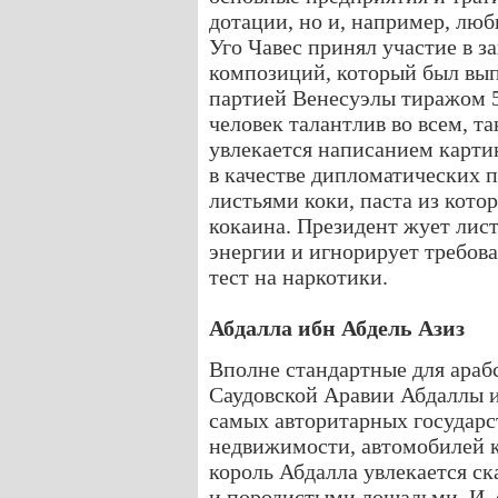
дотации, но и, например, люб
Уго Чавес принял участие в 
композиций, который был вы
партией Венесуэлы тиражом 5
человек талантлив во всем, та
увлекается написанием карти
в качестве дипломатических п
листьями коки, паста из кото
кокаина. Президент жует лис
энергии и игнорирует требов
тест на наркотики.
Абдалла ибн Абдель Азиз
Вполне стандартные для араб
Саудовской Аравии Абдаллы и
самых авторитарных государс
недвижимости, автомобилей к
король Абдалла увлекается ск
и породистыми лошадьми. И, 