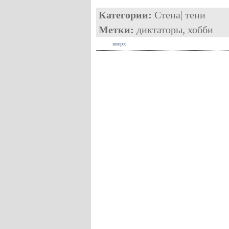
Категории:
Стена
|
тени
Метки:
диктаторы
,
хобби
вверх