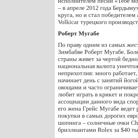
исполнителем песни «Тебе мои
– в апреле 2012 года Бердыму
круга, но и стал победителем
Volkicar турецкого производст
Роберт Мугабе
По праву одним из самых жес
Зимбабве Роберт Мугабе. Бол
страны живет за чертой бедно
национальная валюта уничто
неприхотлив: много работает,
начинает день с занятий його
овощами и часто ограничивае
любит играть в крикет и пок
ассоциации данного вида спор
его жена Грейс Мугабе ведет 
покупки в самых дорогих евро
шопинга – солнечные очки Chr
бриллиантами Rolex за $40 ты