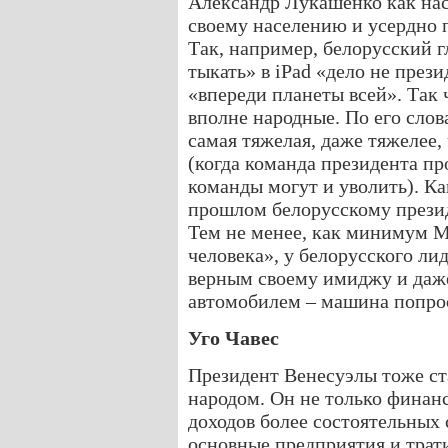
Александр Лукашенко как на
своему населению и усердно 
Так, например, белорусский г
тыкать» в iPad «дело не през
«впереди планеты всей». Так
вполне народные. По его слов
самая тяжелая, даже тяжелее,
(когда команда президента пр
команды могут и уволить). К
прошлом белорусскому презид
Тем не менее, как минимум M
человека», у белорусского ли
верным своему имиджу и даже
автомобилем – машина попрос
Уго Чавес
Президент Венесуэлы тоже ста
народом. Он не только финан
доходов более состоятельных 
основные предприятия и трат