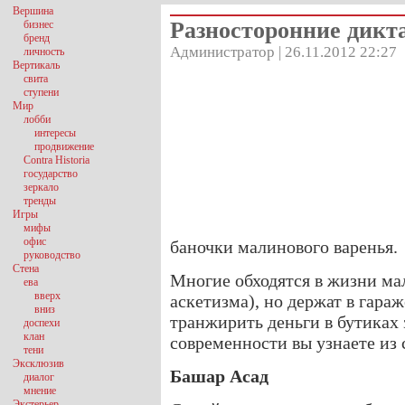
Вершина
Разносторонние дикт
бизнес
бренд
Администратор | 26.11.2012 22:27
личность
Вертикаль
свита
ступени
Мир
лобби
интересы
продвижение
Contra Historia
государство
зеркало
тренды
Игры
мифы
офис
баночки малинового варенья.
руководство
Стена
Многие обходятся в жизни ма
ева
вверх
аскетизма), но держат в гара
вниз
транжирить деньги в бутиках 
доспехи
клан
современности вы узнаете из
тени
Эксклюзив
Башар Асад
диалог
мнение
Экстерьер