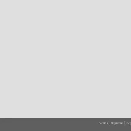
Главная
Вершина
Ве