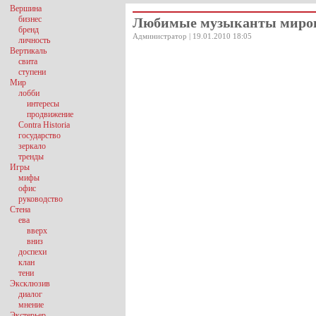
Вершина
бизнес
Любимые музыканты миров
бренд
Администратор | 19.01.2010 18:05
личность
Вертикаль
свита
ступени
Мир
лобби
интересы
продвижение
Contra Historia
государство
зеркало
тренды
Игры
мифы
офис
руководство
Стена
ева
вверх
вниз
доспехи
клан
тени
Эксклюзив
диалог
мнение
Экстерьер