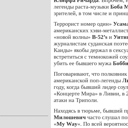
Клиффа Ричарда
. Впрочем, 
легенды раста-музыки
Боба 
зрителей, в том числе и прин
Террорист номер один»
Усама
американских хэви-металлис
«новой волны»
B-52’s
и
Уитн
журналистам суданская поэт
Каиды» якобы держал в сексуа
встретиться с темнокожей соу
убить ее бывшего мужа
Бобби
Поговаривают, что полковни
американской поп-легенды
Л
году, когда бывший лидер соу
«Концерте Мира» в Ливии, в
атаки на Триполи.
Находясь в тюрьме, бывший 
Милошевич
часто слушал п
«
My Way
«. По всей вероятно