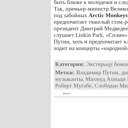
быть ближе к молодежи и сле
Так, премьер-министр Велик
под забойных
Arctic Monkeys
предпочитает тяжелый глэм-р
президент Дмитрий Медведеев
слушает Linkin Park, «Сплин
Путин, хоть и предпочитает к
ходит на концерты «народной
Категории:
Экстерьер
|
бомо
Метки:
Владимир Путин
,
ди
музыканты
,
Махмуд Ахмади 
Роберт Мугабе
,
Слободан Ми
вверх