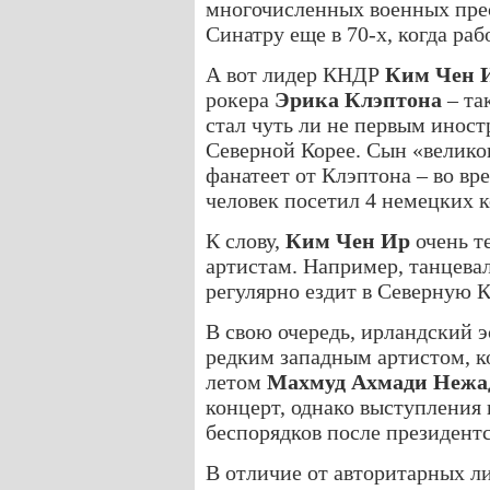
многочисленных военных прес
Синатру еще в 70-х, когда раб
А вот лидер КНДР
Ким Чен 
рокера
Эрика Клэптона
– та
стал чуть ли не первым ино
Северной Корее. Сын «велико
фанатеет от Клэптона – во в
человек посетил 4 немецких к
К слову,
Ким Чен Ир
очень т
артистам. Например, танцева
регулярно ездит в Северную К
В свою очередь, ирландский 
редким западным артистом, 
летом
Махмуд Ахмади Нежа
концерт, однако выступления
беспорядков после президент
В отличие от авторитарных л