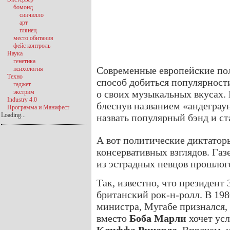
бомонд
синчилло
арт
глянец
место обитания
фейс контроль
Наука
генетика
Современные европейские по
психология
Техно
способ добиться популярности
гаджет
экстрим
о своих музыкальных вкусах.
Industry 4.0
блеснув названием «андеграун
Программа и Манифест
Loading...
назвать популярный бэнд и ст
А вот политические диктатор
консервативных взглядов. Газе
из эстрадных певцов прошлог
Так, известно, что президент
британский рок-н-ролл. В 198
министра, Мугабе признался,
вместо
Боба Марли
хочет ус