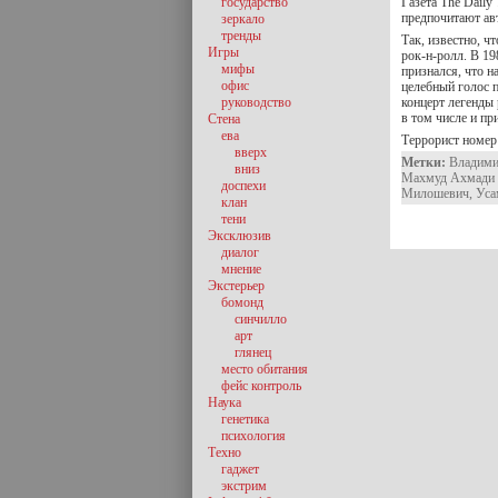
государство
Газета The Daily
предпочитают ав
зеркало
тренды
Так, известно, ч
Игры
рок-н-ролл. В 19
мифы
признался, что 
офис
целебный голос 
руководство
концерт легенды 
в том числе и пр
Стена
ева
Террорист номер
вверх
Метки:
Владими
вниз
Махмуд Ахмади
доспехи
Милошевич
,
Уса
клан
тени
Эксклюзив
диалог
мнение
Экстерьер
бомонд
синчилло
арт
глянец
место обитания
фейс контроль
Наука
генетика
психология
Техно
гаджет
экстрим