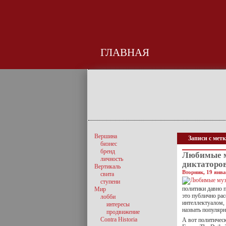
ГЛАВНАЯ
Вершина
Записи с мет
бизнес
бренд
Любимые 
личность
диктаторо
Вертикаль
Вторник, 19 янва
свита
ступени
политики давно 
Мир
это публично ра
лобби
интеллектуалом, 
интересы
назвать популярн
продвижение
Contra Historia
А вот политичес