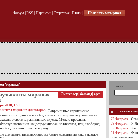
Форум
|
RSS
|
Партнеры
|
Стартовая
|
Блоги
|
Прислать материал
кой ‘музыка’
логин
музыканты мировых
Экстерьер
|
бомонд
|
арт
в
ря 2010, 18:05
Современные европейские
Главные нов
поняли, что лучший способ добиться популярности у молодежи –
22 Февраля
Опуб
ссказать о своих музыкальных вкусах. Можно прослыть
08 Февраля
У Яц
блеснув названием «андеграундного» коллектива, или, наоборот,
ый бэнд и стать ближе к народу.
02 Февраля
Эксп
01 Февраля
Фра
кие диктаторы придерживаются более консервативных взглядов.
правительство