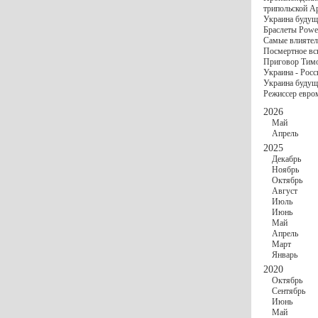
госбюджете
трипольской А
27 Ноября
Украи
Украина будущ
Турции
Браслеты Power
17 Ноября
Сред
Самые влиятел
шестилетнего ми
Посмертное вс
16 Ноября
​Пут
Приговор Тимо
13 Ноября
Цена 
Украина - Росс
10 Ноября
Круп
Украина будуще
10 Ноября
Штайн
Режиссер евро
особом статусе Д
03 Ноября
Мина
2026
Май
Апрель
2025
Декабрь
Ноябрь
Октябрь
Август
Июль
Июнь
Май
Апрель
Март
Январь
2020
Октябрь
Сентябрь
Июнь
Май