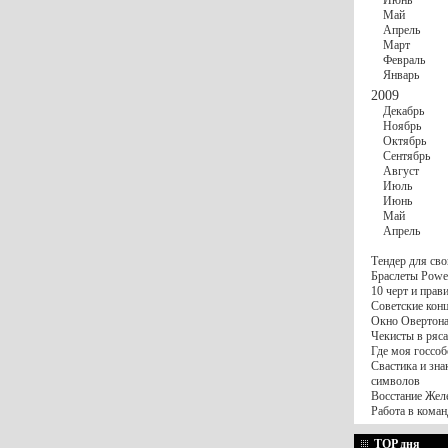
Июнь
Май
Апрель
Март
Февраль
Январь
2009
Декабрь
Ноябрь
Октябрь
Сентябрь
Август
Июль
Июнь
Май
Апрель
Тендер для сво
Браслеты Power
10 черт и пра
Советские конц
Окно Овертона.
Чекисты в ряса
Где моя госсоб
Свастика и зна
символов
Восстание Жел
Работа в коман
TOP дня