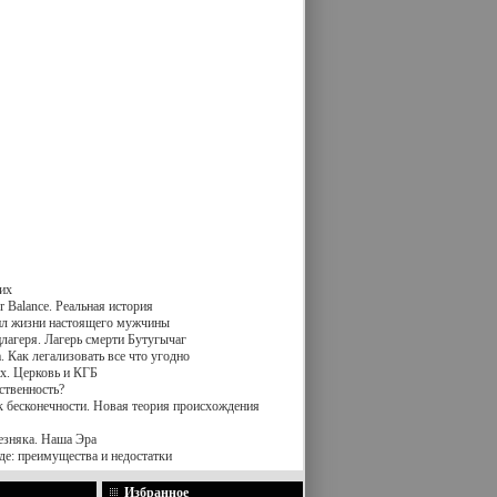
их
 Balance. Реальная история
вил жизни настоящего мужчины
лагеря. Лагерь смерти Бутугычаг
 Как легализовать все что угодно
х. Церковь и КГБ
ственность?
к бесконечности. Новая теория происхождения
езняка. Наша Эра
де: преимущества и недостатки
Избранное