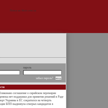
пароль
забыл пароль?
ости
ликовано соглашение о сирийском перемирии
енюка нет поддержки для принятия решений в Раде
орт Украины в ЕС сократился на четверть
кция БПП выдвинула семерых кандидатов в