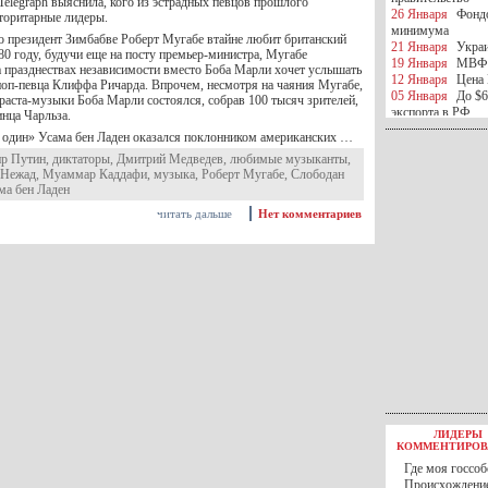
 Telegraph выяснила, кого из эстрадных певцов прошлого
26 Января
Фондо
торитарные лидеры.
минимума
то президент Зимбабве Роберт Мугабе втайне любит британский
21 Января
Украи
80 году, будучи еще на посту премьер-министра, Мугабе
19 Января
МВФ 
на празднествах независимости вместо Боба Марли хочет услышать
12 Января
Цена 
поп-певца Клиффа Ричарда. Впрочем, несмотря на чаяния Мугабе,
05 Января
До $6
раста-музыки Боба Марли состоялся, собрав 100 тысяч зрителей,
экспорта в РФ
инца Чарльза.
05 Января
Киев
 один» Усама бен Ладен оказался поклонником американских …
миротворческой 
р Путин
,
диктаторы
,
Дмитрий Медведев
,
любимые музыканты
,
05 Января
Герма
 Нежад
,
Муаммар Каддафи
,
музыка
,
Роберт Мугабе
,
Слободан
Ирана
ма бен Ладен
04 Января
Саудо
отношения с Ира
читать дальше
Нет комментариев
25 Декабря
ВР п
в 2016 году
14 Декабря
Егип
российского лайн
10 Декабря
ЦБ К
минимума
07 Декабря
Поро
ИГИЛ
07 Декабря
Ущер
05 Декабря
32 ч
в Каспийском мо
01 Декабря
Юань
30 Ноября
С 1 д
ЛИДЕРЫ
30 Ноября
Росс
КОММЕНТИРОВ
27 Ноября
РФ о
Где моя госсоб
27 Ноября
ВВП 
Происхождение