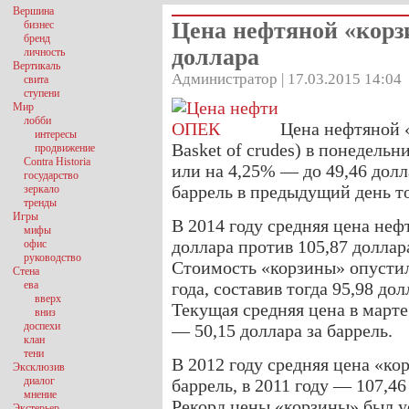
Вершина
Цена нефтяной «корз
бизнес
бренд
доллара
личность
Вертикаль
Администратор | 17.03.2015 14:04
свита
ступени
Мир
лобби
Цена нефтяной 
интересы
Basket of crudes) в понедельни
продвижение
Contra Historia
или на 4,25% — до 49,46 долла
государство
баррель в предыдущий день то
зеркало
тренды
Игры
В 2014 году средняя цена неф
мифы
доллара против 105,87 доллара
офис
руководство
Стоимость «корзины» опустил
Стена
ева
года, составив тогда 95,98 дол
вверх
Текущая средняя цена в марте 
вниз
доспехи
— 50,15 доллара за баррель.
клан
тени
В 2012 году средняя цена «ко
Эксклюзив
диалог
баррель, в 2011 году — 107,46
мнение
Рекорд цены «корзины» был у
Экстерьер