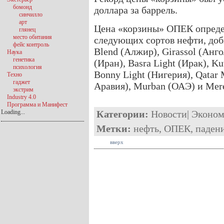
бомонд
доллара за баррель.
синчилло
арт
Цена «корзины» ОПЕК определ
глянец
место обитания
следующих сортов нефти, доб
фейс контроль
Blend (Алжир), Girassol (Ангол
Наука
генетика
(Иран), Basra Light (Ирак), Ku
психология
Bonny Light (Нигерия), Qatar 
Техно
гаджет
Аравия), Murban (ОАЭ) и Mere
экстрим
Industry 4.0
Программа и Манифест
Loading...
Категории:
Новости
|
Эконом
Метки:
нефть
,
ОПЕК
,
паден
вверх