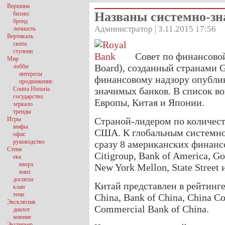
Вершина
Названы системно-з
бизнес
бренд
Администратор | 3.11.2015 17:56
личность
Вертикаль
свита
ступени
Совет по финансовой 
Мир
Board), созданный странами G
лобби
интересы
финансовому надзору опублик
продвижение
Contra Historia
значимых банков. В список в
государство
Европы, Китая и Японии.
зеркало
тренды
Игры
Страной-лидером по количест
мифы
США. К глобальным системно
офис
руководство
сразу 8 американских финанс
Стена
Citigroup, Bank of America, G
ева
вверх
New York Mellon, State Street 
вниз
доспехи
Китай представлен в рейтинге
клан
тени
China, Bank of China, China Co
Эксклюзив
Commercial Bank of China.
диалог
мнение
Экстерьер