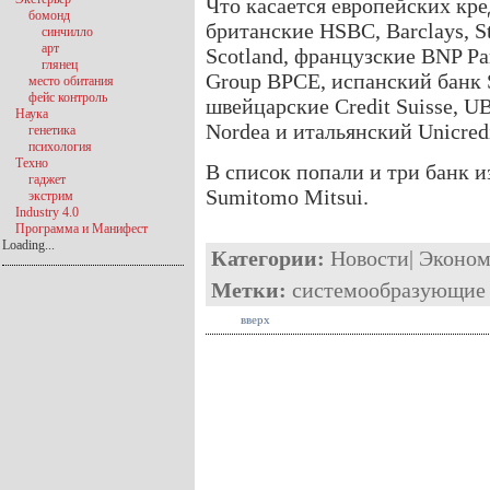
Что касается европейских кр
бомонд
британские HSBC, Barclays, St
синчилло
арт
Scotland, французские BNP Pari
глянец
Group BPCE, испанский банк S
место обитания
фейс контроль
швейцарские Credit Suisse, U
Наука
Nordea и итальянский Unicredi
генетика
психология
Техно
В список попали и три банк и
гаджет
Sumitomo Mitsui.
экстрим
Industry 4.0
Программа и Манифест
Loading...
Категории:
Новости
|
Эконом
Метки:
системообразующие
вверх