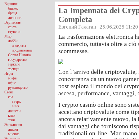
Вершина
La Impennata dei Cryp
бизнес
бренд
Completa
личность
Вертикаль
Евгений Галаган | 25.06.2025 11:20
свита
ступени
La trasformazione elettronica ha
Мир
лобби
commercio, tuttavia oltre a ciò 
интересы
scommesse.
продвижение
Contra Historia
государство
зеркало
тренды
Con l’arrivo delle criptovalute, 
Игры
concorrenza
da un nuovo gamer i
мифы
офис
post esplora il mondo dei crypto
руководство
ascesa, performance, vantaggi, e
Стена
ева
вверх
I crypto casinò online sono sis
вниз
accettano criptovalute come tip
доспехи
клан
ancora relativamente nuovo, la 
тени
Эксклюзив
dai vantaggi che forniscono risp
диалог
tradizionali on-line. Man mano c
мнение
Экстерьер