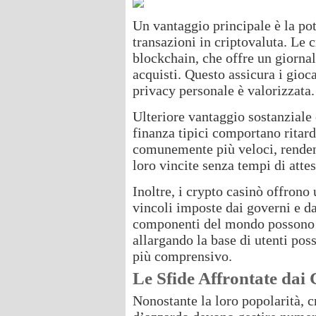
Un vantaggio principale è la pot
transazioni in criptovaluta. Le 
blockchain, che offre un giorna
acquisti. Questo assicura i gioca
privacy personale è valorizzata.
Ulteriore vantaggio sostanziale è
finanza tipici comportano ritard
comunemente più veloci, rendend
loro vincite senza tempi di atte
Inoltre, i crypto casinò offrono
vincoli imposte dai governi e da
componenti del mondo possono p
allargando la base di utenti po
più comprensivo.
Le Sfide Affrontate dai
Nonostante la loro popolarità, c