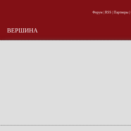
Форум
|
RSS
|
Партнеры
|
ВЕРШИНА