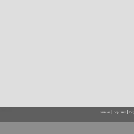
Главная
Вершина
Ве