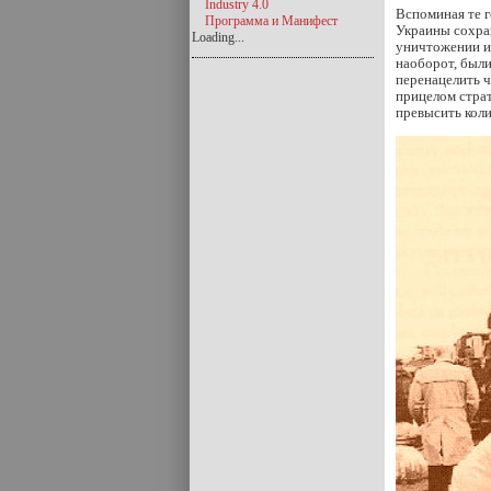
Industry 4.0
Вспоминая те 
Программа и Манифест
Украины сохра
Loading...
уничтожении ин
наоборот, были
перенацелить ч
прицелом стра
превысить кол