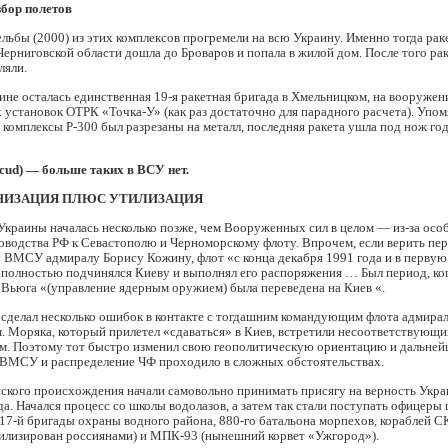
збор полетов
льбы (2000) из этих комплексов прогремели на всю Украину. Именно тогда рак
ерниговской области дошла до Броваров и попала в жилой дом. После того ра
ляли.
ине осталась единственная 19-я ракетная бригада в Хмельницком, на вооружен
 установок ОТРК «Точка-У» (как раз достаточно для парадного расчета). Упо
комплексы Р-300 был разрезаны на металл, последняя ракета ушла под нож год
cud) — больше таких в ВСУ нет.
ИНИЗАЦИЯ ПЛЮС УТИЛИЗАЦИЯ
краины началась несколько позже, чем Вооруженных сил в целом — из-за осо
оводства РФ к Севастополю и Черноморскому флоту. Впрочем, если верить пе
ВМСУ адмиралу Борису Кожину, флот «с конца декабря 1991 года и в первую
 полностью подчинялся Киеву и выполнял его распоряжения … Был период, ко
 Вьюга «(управление ядерным оружием) была переведена на Киев «.
 сделал несколько ошибок в контакте с тогдашним командующим флота адмира
 Моряка, который прилетел «сдаваться» в Киев, встретили несоответствующи
ом. Поэтому тот быстро изменил свою геополитическую ориентацию и дальне
ВМСУ и распределение ЧФ проходило в сложных обстоятельствах.
ского происхождения начали самовольно принимать присягу на верность Укра
да. Начался процесс со школы водолазов, а затем так стали поступать офицеры
7-й бригады охраны водного района, 880-го батальона морпехов, кораблей СК
тилизирован россиянами) и МПК-93 (нынешний корвет «Ужгород»).