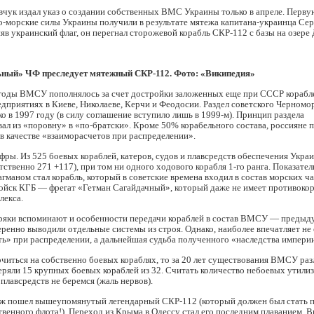
вчук издал указ о создании собственных ВМС Украины только в апреле. Перв
-морские силы Украины получили в результате мятежа капитана-украинца Сер
яв украинский флаг, он перегнал сторожевой корабль СКР-112 с базы на озере 
ьный» ЧФ преследует мятежный СКР-112. Фото: «Википедия»
оды ВМСУ пополнялось за счет достройки заложенных еще при СССР корабл
дприятиях в Киеве, Николаеве, Керчи и Феодосии. Раздел советского Черномо
ко в 1997 году (в силу соглашение вступило лишь в 1999-м). Принцип раздела
л из «поровну» в «по-братски». Кроме 50% корабельного состава, россияне 
в качестве «взаиморасчетов при распределении».
фры. Из 525 боевых кораблей, катеров, судов и плавсредств обеспечения Укра
тственно 271 +117), при том ни одного ходового корабля 1-го ранга. Показател
гманом стал корабль, который в советские времена входил в состав морских ч
ойск КГБ — фрегат «Гетман Сагайдачный», который даже не имеет противоко
лекса.
ряки вспоминают и особенности передачи кораблей в состав ВМСУ — преды
ренно выводили отдельные системы из строя. Однако, наиболее впечатляет не
ь» при распределении, а дальнейшая судьба полученного «наследства импери
читься на собственно боевых кораблях, то за 20 лет существования ВМСУ ра
еряли 15 крупных боевых кораблей из 32. Считать количество небоевых утил
 плавсредств не беремся (жаль нервов).
ж пошел вышеупомянутый легендарный СКР-112 (который должен был стать 
венного флота!). Переход из Крыма в Одессу стал его последним плаванием. В