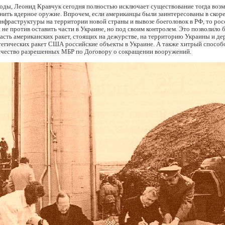
годы, Леонид Кравчук сегодня полностью исключает существование тогда воз
нить ядерное оружие. Впрочем, если американцы были заинтересованы в ско
фраструктуры на территории новой страны и вывозе боеголовок в РФ, то рос
 не против оставить части в Украине, но под своим контролем. Это позволило 
асть американских ракет, стоящих на дежурстве, на территорию Украины и де
тегических ракет США российские объекты в Украине. А также хитрый способ
ичество разрешенных МБР по Договору о сокращении вооружений.