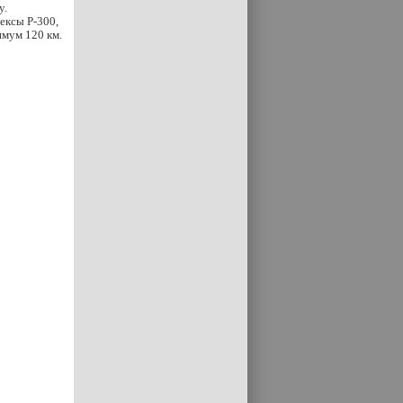
у.
ексы Р-300,
имум 120 км.