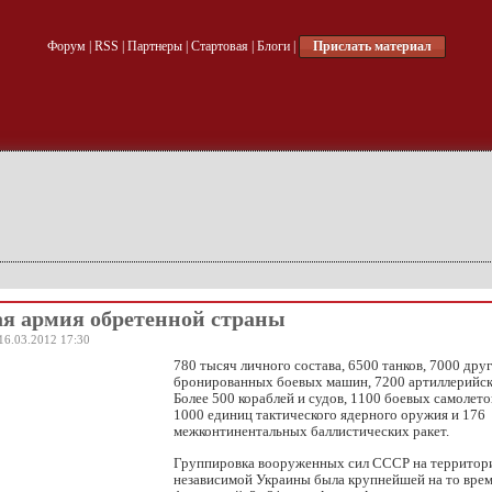
Форум
|
RSS
|
Партнеры
|
Стартовая
|
Блоги
|
Прислать материал
я армия обретенной страны
16.03.2012 17:30
780 тысяч личного состава, 6500 танков, 7000 дру
бронированных боевых машин, 7200 артиллерийск
Более 500 кораблей и судов, 1100 боевых самолето
1000 единиц тактического ядерного оружия и 176
межконтинентальных баллистических ракет.
Группировка вооруженных сил СССР на территор
независимой Украины была крупнейшей на то врем