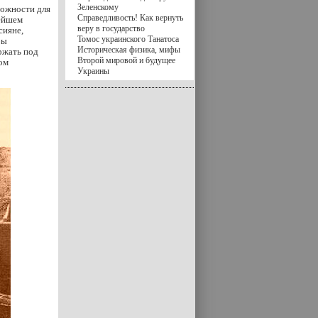
Зеленскому
можности для
Справедливость! Как вернуть
рейшем
веру в государство
сияне,
Томос украинского Танатоса
бы
Историческая физика, мифы
ржать под
Второй мировой и будущее
ом
Украины