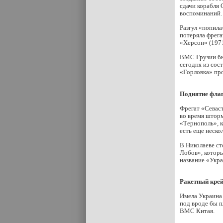
сдачи корабля 
воспоминаний.
Разгул «попила
потеряла фрега
«Херсон» (1971
ВМС Грузии был
сегодня из сос
«Горловка» про
Поднятие флаг
Фрегат «Севаст
во время шторм
«Тернополь», к
есть еще неско
В Николаеве с
Лобов», котор
название «Укра
Ракетный крей
Имела Украина 
под вроде бы п
ВМС Китая.