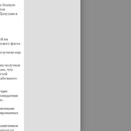
ую боевую
гея
Донузлав в
ей на
рского флота
получили еще
ина получила
ьно, что
астей
рабельного
дущие
 ожидаемая
и».
зличными
изированных
памятником
ыгода от