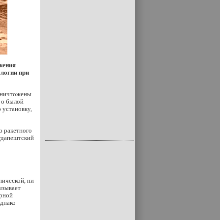
жения
ологии при
 уничтожены
 о былой
 установку,
ю ракетного
Будапештский
нической, ни
ызывает
ерной
Однако