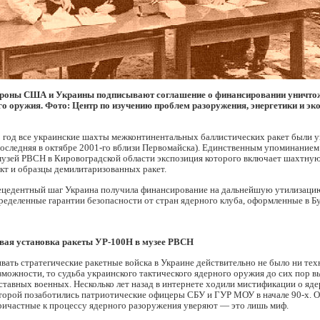
роны США и Украины подписывают соглашение о финансировании уничто
го оружия. Фото: Центр по изучению проблем разоружения, энергетики и эк
1 год все украинские шахты межконтинентальных баллистических ракет были
оследняя в октябре 2001-го вблизи Первомайска). Единственным упоминанием
музей РВСН в Кировоградской области экспозиция которого включает шахтную
кт и образцы демилитаризованных ракет.
рецедентный шаг Украина получила финансирование на дальнейшую утилизаци
ределенные гарантии безопасности от стран ядерного клуба, оформленные в 
вая установка ракеты УР-100Н в музее РВСН
вать стратегические ракетные войска в Украине действительно не было ни тех
можности, то судьба украинского тактического ядерного оружия до сих пор в
тавных военных. Несколько лет назад в интернете ходили мистификации о яд
оторой позаботились патриотические офицеры СБУ и ГУР МОУ в начале 90-х. 
ричастные к процессу ядерного разоружения уверяют — это лишь миф.