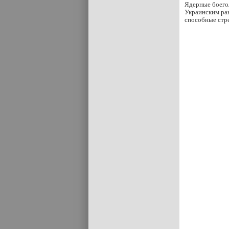
Ядерные боегол
Украинским рак
способные стре