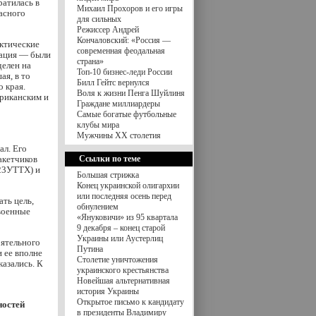
ратилась в
Михаил Прохоров и его игры
асного
для сильных
Режиссер Андрей
Кончаловский: «Россия —
ктические
современная феодальная
иация — были
страна»
делен на
Топ-10 бизнес-леди России
я, в то
Билл Гейтс вернулся
о края.
Воля к жизни Пенга Шуйлиня
риканским и
Граждане миллиардеры
Самые богатые футбольные
клубы мира
Мужчины XX столетия
ал. Его
акетчиков
Ссылки по теме
-23УТТХ) и
Большая стрижка
Конец украинской олигархии
или последняя осень перед
ть цель,
обнулением
военные
«Януковичи» из 95 квартала
9 декабря – конец старой
Украины или Аустерлиц
оятельного
Путина
 ее вполне
Столетие уничтожения
азались. К
украинского крестьянства
Новейшая альтернативная
история Украины
Открытое письмо к кандидату
ностей
в президенты Владимиру