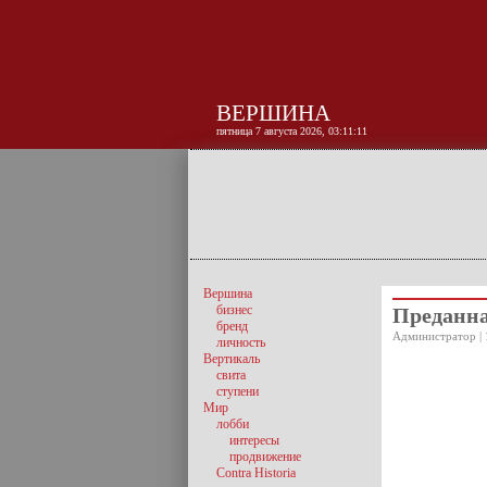
ВЕРШИНА
пятница 7 августа 2026, 03:11:12
Вершина
бизнес
Преданна
бренд
Администратор | 
личность
Вертикаль
свита
ступени
Мир
лобби
интересы
продвижение
Contra Historia