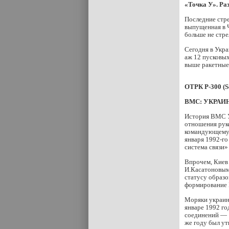
«Точка У». Ра
Последние стре
выпущенная в Ч
больше не стре
Сегодня в Укра
аж 12 пусковых
выше ракетные 
ОТРК Р-300 (S
ВМС: УКРА
История ВМС У
отношения рук
командующему 
января 1992-го
система связи»
Впрочем, Киев
И.Касатоновым.
статусу образ
формирование 
Моряки украин
январе 1992 го
соединений — 1
же году был у