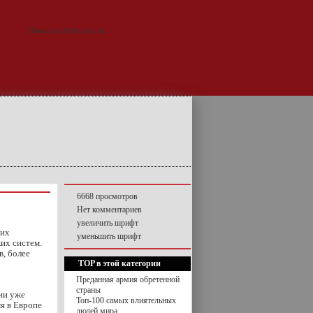
6668 просмотров
Нет комментариев
увеличить шрифт
гих
уменьшить шрифт
их систем.
в, более
TOP в этой категории
Преданная армия обретенной
страны
ии уже
Топ-100 самых влиятельных
я в Европе
людей мира