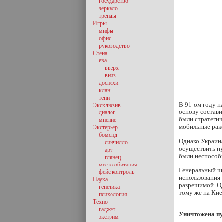
государство
зеркало
тренды
Игры
мифы
офис
руководство
Стена
ева
вверх
вниз
доспехи
клан
тени
В 91-ом году н
Эксклюзив
основу состави
диалог
были стратеги
мнение
мобильные рак
Экстерьер
бомонд
Oднако Украина
синчилло
осуществить п
арт
были неспособ
глянец
место обитания
Генеральный шт
фейс контроль
использования 
Наука
разрешимой. Од
генетика
тому же на Ки
психология
Техно
гаджет
Уничтожена п
экстрим