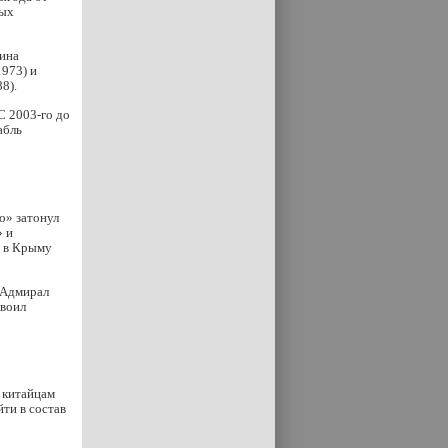
ных
аина
1973) и
8).
С 2003-го до
абль
о» затонул
» и
» в Крыму
«Адмирал
своил
в китайцам
ти в состав