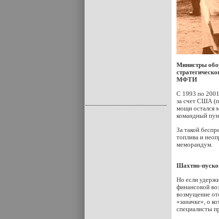
Министры обо
стратегическо
МФТИ
С 1993 по 200
за счет США (п
мощи остался 
командный пун
За такой бесп
топлива и неоп
меморандум.
Шахтно-пуско
Но если удержи
финансовой воз
возмущение отс
«заначке», о к
специалисты п