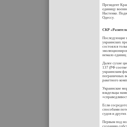
Президент Кра
единицу военно
Настенко. Подн
Одессу.
СКР «Разител
Последующие г
украинских пре
состоялся толь
эволюционирова
немало единиц 
Далее сухие ци
137 (РФ соотве
украинским фла
пограничных в
ракетного комп
Украинские мо
владельцы наме
«справедливост
Если сосредото
способами пот
судов и других
Первым под но
созданию собст