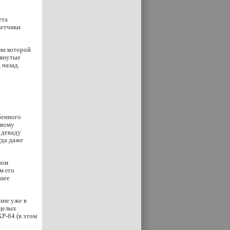
ета
кетчики
ии которой
мянутые
 назад.
бенного
рвому
 декаду
гда даже
лом
м его
йшее
ине уже в
 целых
Р-84 (в этом