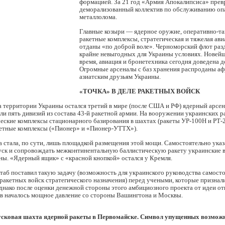
формацией. За 21 год «Армия Апокалипсиса» прев
деморализованный коллектив по обслуживанию оп
металлолома.
Главные козыри — ядерное оружие, оперативно-та
ракетные комплексы, стратегическая и тяжелая ав
отданы «по доброй воле». Черноморский флот раз
крайне невыгодных для Украины условиях. Новейша
время, авиация и бронетехника сегодня доведена д
Огромные арсеналы с баз хранения распроданы аф
азиатским друзьям Украины.
«ТОЧКА» В ДЕЛЕ РАКЕТНЫХ ВОЙСК
а территории Украины остался третий в мире (после США и РФ) ядерный арсен
ли пять дивизий из состава 43-й ракетной армии. На вооружении украинских р
ческие комплексы стационарного базирования в шахтах (ракеты УР-100Н и РТ
етные комплексы («Пионер» и «Пионер-УТТХ»).
 стала, по сути, лишь площадкой размещения этой мощи. Самостоятельно указа
уск и сопровождать межконтинентальную баллистическую ракету украинские 
ны. «Ядерный ящик» с «красной кнопкой» остался у Кремля.
аб поставил такую задачу (возможность для украинского руководства самост
ракетных войск стратегического назначения) перед учеными, которые признали
нако после оценки денежной стороны этого амбициозного проекта от идеи отк
ев началось мощное давление со стороны Вашингтона и Москвы.
усковая шахта ядерной ракеты в Первомайске. Символ упущенных возмож