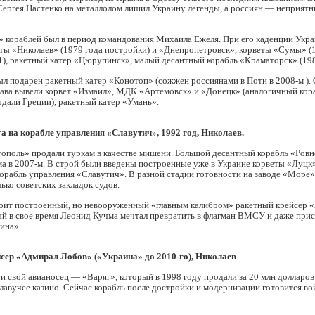
Сергея Настенко на металлолом лишил Украину легенды, а россиян — неприят
» кораблей был в период командования Михаила Ежеля. При его каденции Укр
ты «Николаев» (1979 года постройки) и «Днепропетровск», корветы «Сумы» (
), ракетный катер «Цюрупинск», малый десантный корабль «Краматорск» (198
 подарен ракетный катер «Конотоп» (сожжен россиянами в Поти в 2008-м ). 
тава вывели корвет «Измаил», МДК «Артемовск» и «Донецк» (аналогичный кор
дали Греции), ракетный катер «Умань».
а на корабле управления «Славутич», 1992 год, Николаев.
ополь» продали туркам в качестве мишени. Большой десантный корабль «Ровн
а в 2007-м. В строй были введены построенные уже в Украине корветы «Луцк
орабль управления «Славутич». В разной стадии готовности на заводе «Море
лько советских закладок судов.
тоит построенный, но невооруженный «главным калибром» ракетный крейсер 
ый в свое время Леонид Кучма мечтал превратить в флагман ВМСУ и даже при
ина».
сер «Адмирал Лобов» («Украина» до 2010-го), Николаев
и свой авианосец — «Варяг», который в 1998 году продали за 20 млн долларо
лавучее казино. Сейчас корабль после достройки и модернизации готовится вой