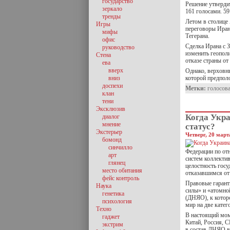
государство
Решение утверди
зеркало
161 голосами. 59
тренды
Летом в столице
Игры
переговоры Иран
мифы
Тегерана.
офис
Сделка Ирана с 
руководство
изменить геопол
Стена
отказе страны от
ева
вверх
Однако, верховн
вниз
которой предпол
доспехи
Метки:
голосов
клан
тени
Эксклюзив
Когда Укра
диалог
мнение
статус?
Экстерьер
Четверг, 20 март
бомонд
синчилло
Федерации по от
арт
систем коллекти
глянец
целостность госу
место обитания
отказавшимся от
фейс контроль
Правовые гаранти
Наука
силы» и «атомно
генетика
(ДНЯО), к которо
психология
мир на две катег
Техно
В настоящий мом
гаджет
Китай, Россия, С
экстрим
в состав ДНЯО в