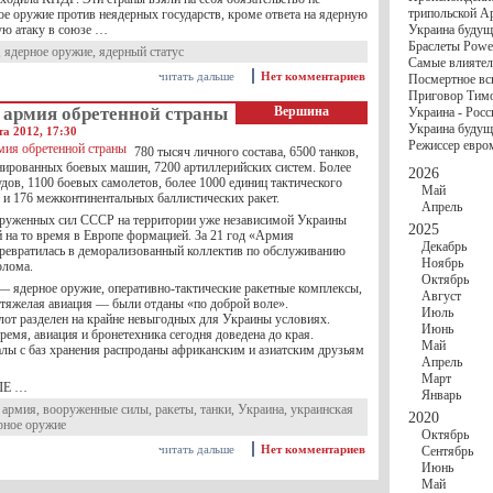
госбюджете
трипольской А
ое оружие против неядерных государств, кроме ответа на ядерную
27 Ноября
Украи
ую атаку в союзе …
Украина будущ
Турции
Браслеты Power
17 Ноября
Сред
,
ядерное оружие
,
ядерный статус
Самые влиятел
шестилетнего ми
читать дальше
Нет комментариев
Посмертное вс
16 Ноября
​Пут
Приговор Тимо
13 Ноября
Цена 
 армия обретенной страны
Вершина
Украина - Росс
10 Ноября
Круп
Украина будуще
а 2012, 17:30
10 Ноября
Штайн
Режиссер евро
особом статусе Д
780 тысяч личного состава, 6500 танков,
03 Ноября
Мина
нированных боевых машин, 7200 артиллерийских систем. Более
2026
удов, 1100 боевых самолетов, более 1000 единиц тактического
Май
 и 176 межконтинентальных баллистических ракет.
Апрель
руженных сил СССР на территории уже независимой Украины
2025
 на то время в Европе формацией. За 21 год «Армия
Декабрь
ревратилась в деморализованный коллектив по обслуживанию
Ноябрь
олома.
Октябрь
— ядерное оружие, оперативно-тактические ракетные комплексы,
Август
и тяжелая авиация — были отданы «по доброй воле».
Июль
от разделен на крайне невыгодных для Украины условиях.
Июнь
ремя, авиация и бронетехника сегодня доведена до края.
Май
лы с баз хранения распроданы африканским и азиатским друзьям
Апрель
Март
ЛЕ …
Январь
,
армия
,
вооруженные силы
,
ракеты
,
танки
,
Украина
,
украинская
2020
рное оружие
Октябрь
читать дальше
Нет комментариев
Сентябрь
Июнь
Май