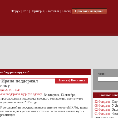
Форум
|
RSS
|
Партнеры
|
Стартовая
|
Блоги
|
Прислать материал
кой ‘ядерное оружие’
логин
 Ирана поддержал
Новости
|
Политика
делку
бря 2015, 12:33
Во вторник, 13 октября,
Главные нов
 проголосовал в поддержку ядерного соглашения, достигнутое
22 Февраля
Опуб
оворщиков в июле 2015 года.
08 Февраля
У Яц
P со ссылкой на государственное агентство новостей IRNA, таким
02 Февраля
Эксп
ена точка в дискуссиях относительно соглашения и начат путь к
01 Февраля
Фра
 реализации.
правительство