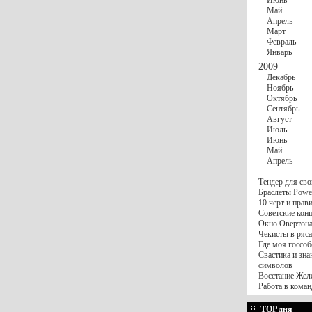
Июнь
Май
Апрель
Март
Февраль
Январь
2009
Декабрь
Ноябрь
Октябрь
Сентябрь
Август
Июль
Июнь
Май
Апрель
Тендер для сво
Браслеты Power
10 черт и пра
Советские конц
Окно Овертона.
Чекисты в ряса
Где моя госсоб
Свастика и зна
символов
Восстание Жел
Работа в коман
TOP дня