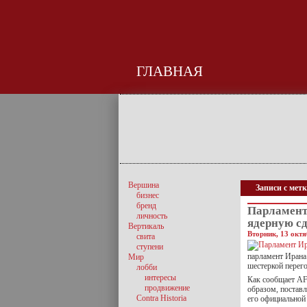
ГЛАВНАЯ
Вершина
Записи с мет
бизнес
бренд
Парламент
личность
ядерную с
Вертикаль
Вторник, 13 октя
свита
ступени
парламент Ирана
Мир
шестеркой перег
лобби
интересы
Как сообщает AF
продвижение
образом, поставл
Contra Historia
его официальной