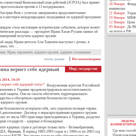
ть совместный Комплексный план действий (JCPOA) был принят
26 Января
Фондо
 проголосовали против и 13 воздержались.
минимума
 Австрии Вене с успехом завершились продолжительные
21 Января
Украи
а и шестерки международных посредников по ядерной программе
19 Января
МВФ 
12 Января
Цена 
05 Января
До $6
Западом стала настоящим историческим событием, которое может
экспорта в РФ
итические расклады — президент Ирана Хасан Рухани заявил об
 намерений получить ядерное оружие.
05 Января
Киев
миротворческой 
ый лидер Ирана аятолла Али Хаменеи выступил с речью, в
05 Января
Герма
ожил, что …
Ирана
ание
,
Иран
,
парламент
,
ядерное оружие
,
ядерное соглашение
04 Января
Саудо
отношения с Ира
читать дальше
Нет комментариев
25 Декабря
ВР п
в 2016 году
ина вернет себе ядерный
Мир
|
государство
14 Декабря
Егип
российского лайн
а 2014, 14:19
10 Декабря
ЦБ К
Вооруженная агрессия Российской
минимума
ношению к Украине продемонстрировала несостоятельность
07 Декабря
Поро
вной защиты. Они не смогли обеспечить территориальную
ИГИЛ
дарства и обесценили гарантии безопасности странам,
07 Декабря
Ущер
 ядерного оружия.
05 Декабря
32 ч
и безопасности исчерпали себя, зато укрепили позиции «права
в Каспийском мо
й дипломатии». Договор о нераспространении ядерного оружия
01 Декабря
Юань
му из числа 189 стран мира присоединилась и Украина, разделил
30 Ноября
С 1 д
ории государств – ядерные и безъядерные.
ЛИДЕРЫ
30 Ноября
Росс
КОММЕНТИРОВ
27 Ноября
РФ о
ент ядерных стран в договоре только пять – Великобритания,
Где моя госсоб
ША, Франция. В период 1985-1993 годов и с 1994-го по 2003 год
27 Ноября
ВВП 
Происхождение
ходила КНДР. Эти страны взяли на себя обязательство не