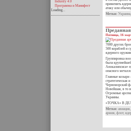
Industry 4.0
применять ядерн
Программа и Манифест
атаку или обычн
Loading...
Метки:
Украина
Преданная
Пятница, 16 март
7000 других бро
500 кораблей и с
ядерного оружия
Группировка воо
была крупнейшей
Апокалипсиса» п
опасного металл
Главные козыри 
стратегическая 
Черноморский фл
Новейшая, в то в
Огромные арсена
Украины.
«ТОЧКА» В ДЕ
Метки:
авиация
армия
,
флот
,
яде