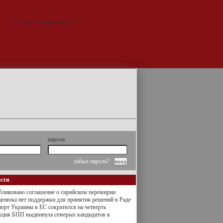
пароль
забыл пароль?
ости
ликовано соглашение о сирийском перемирии
енюка нет поддержки для принятия решений в Раде
орт Украины в ЕС сократился на четверть
кция БПП выдвинула семерых кандидатов в