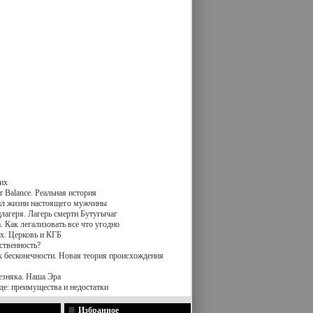
их
 Balance. Реальная история
вил жизни настоящего мужчины
лагеря. Лагерь смерти Бутугычаг
 Как легализовать все что угодно
х. Церковь и КГБ
ственность?
к бесконечности. Новая теория происхождения
езняка. Наша Эра
де: преимущества и недостатки
Избранное