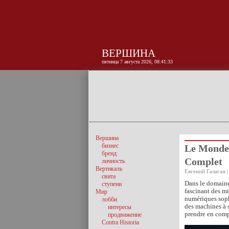
ВЕРШИНА
пятница 7 августа 2026, 08:41:33
Вершина
бизнес
Le Monde 
бренд
Complet
личность
Вертикаль
Евгений Галаган |
свита
Dans le domaine
ступени
fascinant des mi
Мир
numériques soph
лобби
des machines à s
интересы
prendre en comp
продвижение
Contra Historia