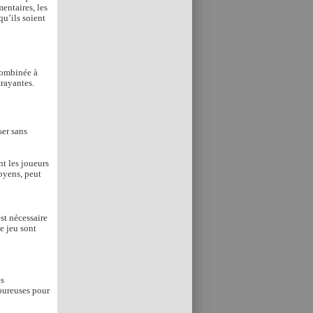
entaires, les
qu’ils soient
u
combinée à
trayantes.
ser sans
t les joueurs
moyens, peut
est nécessaire
e jeu sont
es
goureuses pour