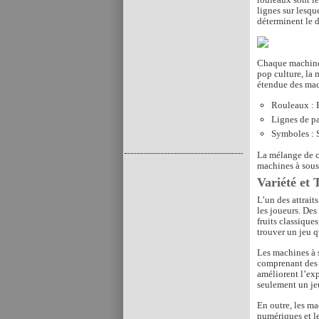
lignes sur lesqu
déterminent le 
Chaque machine 
pop culture, la 
étendue des mac
Rouleaux : P
Lignes de pa
Symboles : S
La mélange de ce
machines à sous
Variété et
L’un des attrait
les joueurs. Des
fruits classique
trouver un jeu q
Les machines à 
comprenant des g
améliorent l’exp
seulement un je
En outre, les ma
numériques et le