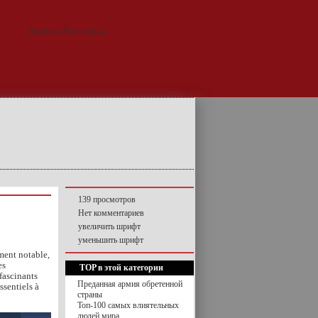
139 просмотров
Нет комментариев
увеличить шрифт
уменьшить шрифт
ment notable,
es
TOP в этой категории
fascinants
Преданная армия обретенной
ssentiels à
страны
Топ-100 самых влиятельных
людей мира