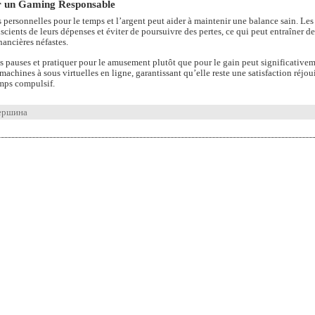
r un Gaming Responsable
s personnelles pour le temps et l’argent peut aider à maintenir une balance sain. Le
scients de leurs dépenses et éviter de poursuivre des pertes, ce qui peut entraîner de
nancières néfastes.
es pauses et pratiquer pour le amusement plutôt que pour le gain peut significative
machines à sous virtuelles en ligne, garantissant qu’elle reste une satisfaction réjou
mps compulsif.
ершина