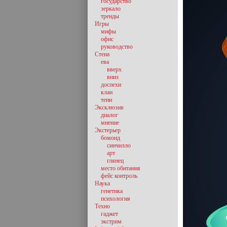
государство
зеркало
тренды
Игры
мифы
офис
руководство
Стена
ева
вверх
вниз
доспехи
клан
тени
Эксклюзив
диалог
мнение
Экстерьер
бомонд
синчилло
арт
глянец
место обитания
фейс контроль
Наука
генетика
психология
Техно
гаджет
экстрим