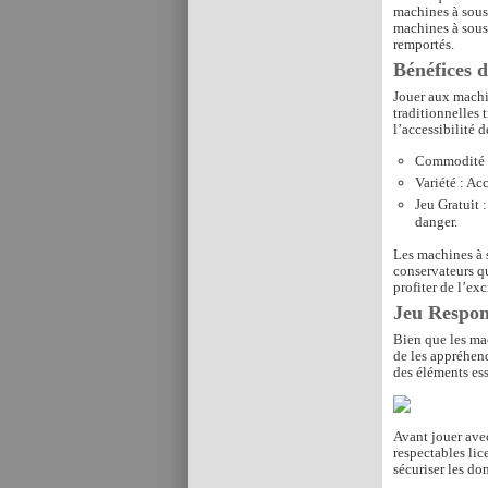
machines à sous 
machines à sous 
remportés.
Bénéfices 
Jouer aux machi
traditionnelles
l’accessibilité 
Commodité :
Variété : Acc
Jeu Gratuit 
danger.
Les machines à s
conservateurs qu
profiter de l’ex
Jeu Respons
Bien que les mac
de les appréhend
des éléments ess
Avant jouer avec
respectables lic
sécuriser les d