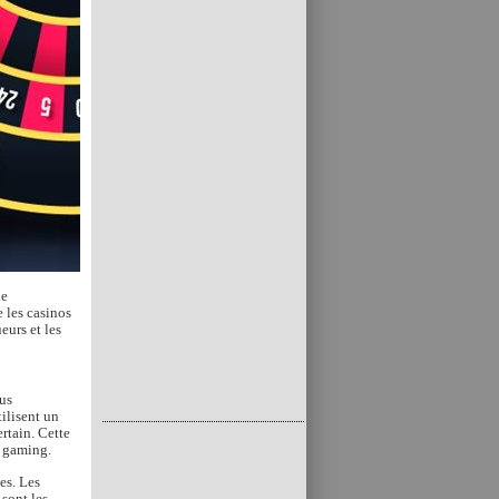
le
 les casinos
eurs et les
ous
tilisent un
rtain. Cette
u gaming.
es. Les
 sont les