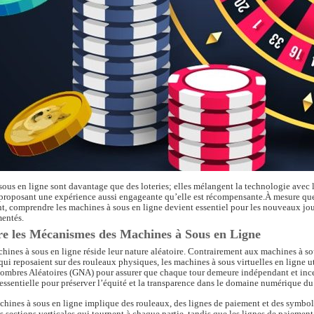
ous en ligne sont davantage que des loteries; elles mélangent la technologie avec 
 proposant une expérience aussi engageante qu’elle est récompensante.À mesure que
ent, comprendre les machines à sous en ligne devient essentiel pour les nouveaux jou
mentés.
 les Mécanismes des Machines à Sous en Ligne
hines à sous en ligne réside leur nature aléatoire. Contrairement aux machines à s
 qui reposaient sur des rouleaux physiques, les machines à sous virtuelles en ligne u
ombres Aléatoires (GNA) pour assurer que chaque tour demeure indépendant et ince
essentielle pour préserver l’équité et la transparence dans le domaine numérique d
chines à sous en ligne implique des rouleaux, des lignes de paiement et des symbol
s sections verticales qui tournent à chaque partie, tandis que les lignes de paiement