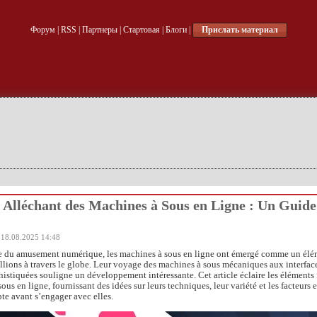
Форум
|
RSS
|
Партнеры
|
Стартовая
|
Блоги
|
Прислать материал
Alléchant des Machines à Sous en Ligne : Un Guide
 18.08.2025 14:48
 du amusement numérique, les machines à sous en ligne ont émergé comme un élé
llions à travers le globe. Leur voyage des machines à sous mécaniques aux interfac
istiquées souligne un développement intéressante. Cet article éclaire les éléments 
ous en ligne, fournissant
des idées sur leurs techniques, leur variété et les facteurs e
te avant s’engager avec elles.