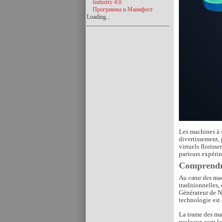
Industry 4.0
Программа и Манифест
Loading...
Les machines à s
divertissement,
virtuels floriss
parieurs expéri
Comprendre
Au cœur des mac
traditionnelles,
Générateur de N
technologie est 
La trame des ma
rouleaux sont le