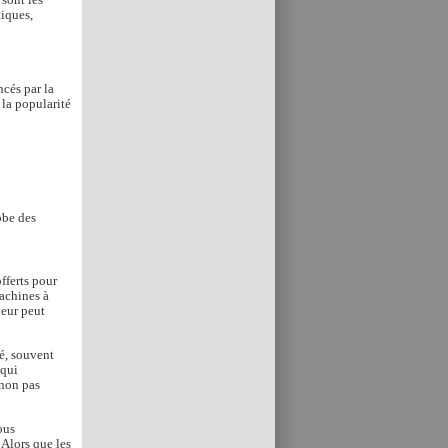
tiques,
cés par la
 la popularité
obe des
fferts pour
machines à
ueur peut
é, souvent
 qui
 non pas
ous
 Alors que les