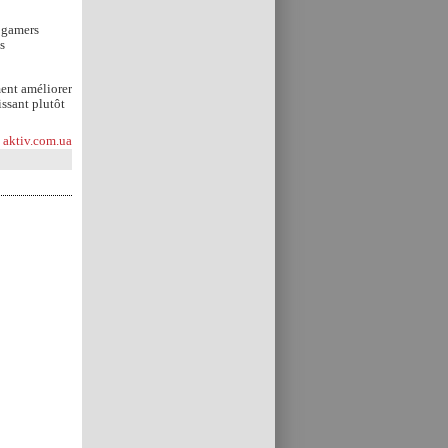
s gamers
s
ment améliorer
issant plutôt
aktiv.com.ua