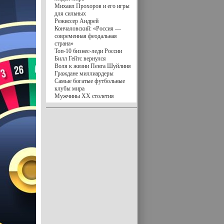
Михаил Прохоров и его игры
для сильных
Режиссер Андрей
Кончаловский: «Россия —
современная феодальная
страна»
Топ-10 бизнес-леди России
Билл Гейтс вернулся
Воля к жизни Пенга Шуйлиня
Граждане миллиардеры
Самые богатые футбольные
клубы мира
Мужчины XX столетия