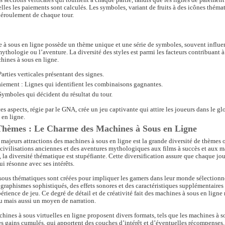
elles les paiements sont calculés. Les symboles, variant de fruits à des icônes théma
déroulement de chaque tour.
à sous en ligne possède un thème unique et une série de symboles, souvent influen
mythologie ou l’aventure. La diversité des styles est parmi les facteurs contribuant à
hines à sous en ligne.
arties verticales présentant des signes.
iement : Lignes qui identifient les combinaisons gagnantes.
ymboles qui décident du résultat du tour.
s aspects, régie par le GNA, crée un jeu captivante qui attire les joueurs dans le gl
 en ligne.
 Thèmes : Le Charme des Machines à Sous en Ligne
s majeurs attractions des machines à sous en ligne est la grande diversité de thèmes o
 civilisations anciennes et des aventures mythologiques aux films à succès et aux 
s, la diversité thématique est stupéfiante. Cette diversification assure que chaque jo
ui résonne avec ses intérêts.
sous thématiques sont créées pour impliquer les gamers dans leur monde sélectionn
raphismes sophistiqués, des effets sonores et des caractéristiques supplémentaires
érience de jeu. Ce degré de détail et de créativité fait des machines à sous en ligne
u mais aussi un moyen de narration.
chines à sous virtuelles en ligne proposent divers formats, tels que les machines à s
s gains cumulés, qui apportent des couches d’intérêt et d’éventuelles récompenses.