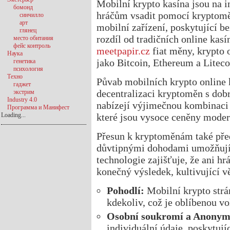
Mobilní krypto kasína jsou na i
бомонд
hráčům vsadit pomocí kryptomě
синчилло
арт
mobilní zařízení, poskytující b
глянец
rozdíl od tradičních online kasín
место обитания
фейс контроль
meetpapir.cz
fiat měny, krypto 
Наука
jako Bitcoin, Ethereum a Liteco
генетика
психология
Техно
Půvab mobilních krypto online k
гаджет
decentralizaci kryptoměn s do
экстрим
Industry 4.0
nabízejí výjimečnou kombinaci 
Программа и Манифест
Loading...
které jsou vysoce ceněny moder
Přesun k kryptoměnám také pře
důvtipnými dohodami umožňujíc
technologie zajišťuje, že ani h
konečný výsledek, kultivující v
Pohodlí:
Mobilní krypto strá
kdekoliv, což je oblíbenou v
Osobní soukromí a Anonym
individuální údaje, poskytují