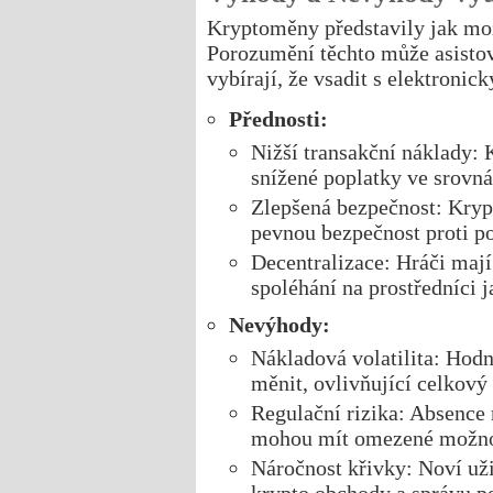
Kryptoměny představily jak mož
Porozumění těchto může asistov
vybírají, že vsadit s elektronic
Přednosti:
Nižší transakční náklady:
snížené poplatky ve srovná
Zlepšená bezpečnost: Kryp
pevnou bezpečnost proti 
Decentralizace: Hráči mají
spoléhání na prostředníci 
Nevýhody:
Nákladová volatilita: Hod
měnit, ovlivňující celkový
Regulační rizika: Absence 
mohou mít omezené možnos
Náročnost křivky: Noví uži