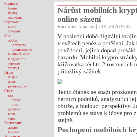
Вершина
Nárůst mobilních krypt
бизнес
бренд
online sázení
личность
Вертикаль
Евгений Галаган | 7.05.2026 9:35
свита
ступени
V poslední době digitální kraj
Мир
лобби
v světech peněz a potěšení. Jak
интересы
povědomí, jejich dopad prosákl
продвижение
Contra Historia
hazardu. Mobilní krypto stránky
государство
křižovatka těchto 2 rostoucích 
зеркало
тренды
přitažlivý
zážitek.
Игры
мифы
офис
руководство
Tento článek se snaží prozkoum
Стена
ева
herních podniků, analyzující jej
вверх
вниз
obtíže, a budoucí perspektivy. 
доспехи
problémů se stává klíčové pro 
клан
тени
stejně.
Эксклюзив
диалог
Pochopení mobilních kr
мнение
Экстерьер