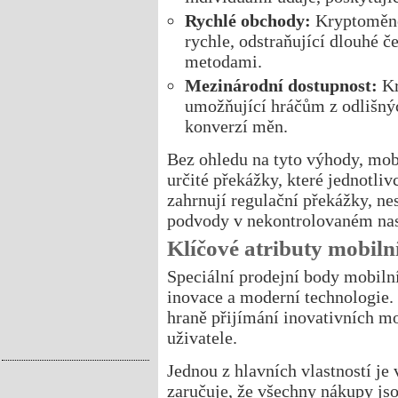
Rychlé obchody:
Kryptoměnov
rychle, odstraňující dlouhé 
metodami.
Mezinárodní dostupnost:
Kr
umožňující hráčům z odlišnýc
konverzí měn.
Bez ohledu na tyto výhody, mobi
určité překážky, které jednotli
zahrnují regulační překážky, n
podvody v nekontrolovaném nas
Klíčové atributy mobiln
Speciální prodejní body mobilní
inovace a moderní technologie.
hraně přijímání inovativních mo
uživatele.
Jednou z hlavních vlastností je
zaručuje, že všechny nákupy jso