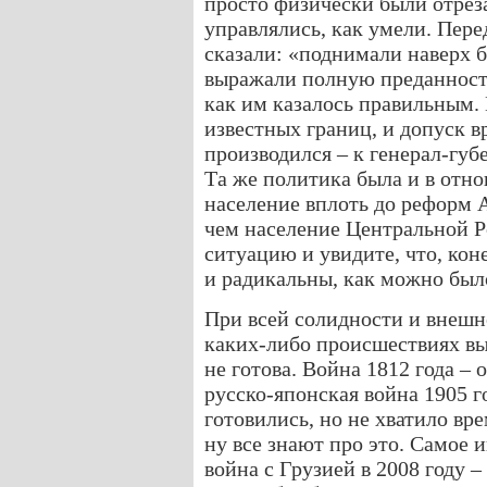
просто физически были отрез
управлялись, как умели. Пере
сказали: «поднимали наверх б
выражали полную преданность
как им казалось правильным.
известных границ, и допуск 
производился – к генерал-губ
Та же политика была и в отн
население вплоть до реформ 
чем население Центральной 
ситуацию и увидите, что, кон
и радикальны, как можно был
При всей солидности и внешн
каких-либо происшествиях вы
не готова. Война 1812 года – 
русско-японская война 1905 го
готовились, но не хватило вр
ну все знают про это. Самое 
война с Грузией в 2008 году –