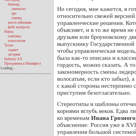
бомонд
Но сегодня, мне кажется, я го
синчилло
арт
относительно свежей версией
глянец
управленческие решения. Кот
место обитания
фейс контроль
объясняет, и в то же время не
Наука
друзьям или броуновскому д
генетика
психология
выпускнику Государственной 
Техно
чтобы управленческая модель
гаджет
экстрим
была как-то описана и класс
Industry 4.0
Программа и Манифест
гордость, можно сказать. А т
Loading...
закономерность смены лидеров
волосатым, если кто забыл), 
с какой стороны нестерпимо
приступим безотлагательно.
Cтереотипы и шаблоны отечес
корнями вглубь веков. Едва л
ко временам
Ивана Грозного
объяснение: Россия уже в XVI
управления большой системой