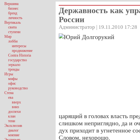
Вершина
Державность как упр
бизнес
бренд
России
личность
Вертикаль
Администратор | 19.11.2010 17:28
свита
ступени
Мир
лобби
интересы
продвижение
Contra Historia
государство
зеркало
тренды
Игры
мифы
офис
руководство
Стена
ева
вверх
вниз
доспехи
царящий в головах власть пре
клан
тени
слишком неприглядно, да и оч
Эксклюзив
дух приходит в угнетенное со
диалог
мнение
Словом, нехорошо.
Экстерьер