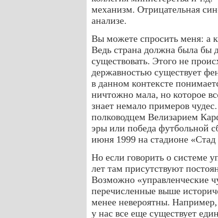
механизм. Отрицательная сине
анализе.
Вы можете спросить меня: а 
Ведь страна должна была бы д
существовать. Этого не происх
державностью существует фен
в данном контексте понимаетс
ничтожно мала, но которое в
знает немало примеров чудес
полководцем Велизарием Карф
эры или победа футбольной с
июня 1999 на стадионе «Стад 
Но если говорить о системе у
лет там присутствуют постоян
Возможно «управленческие чуд
перечисленные выше историче
менее невероятны. Например
у нас все еще существует еди