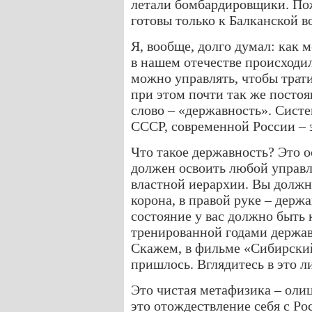
летали бомбардировщики. Пож
готовы только к Балканской в
Я, вообще, долго думал: как 
в нашем отечестве происходил
можно управлять, чтобы трати
при этом почти так же постоя
слово – «державность». Сист
СССР, современной России – 
Что такое державность? Это о
должен освоить любой управл
властной иерархии. Вы должны
корона, в правой руке – держа
состояние у вас должно быть
тренированной годами держав
Скажем, в фильме «Сибирский
пришлось. Вглядитесь в это ли
Это чистая метафизика – олиц
это отождествление себя с Ро