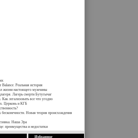
их
 Balance. Реальная история
вил жизни настоящего мужчины
лагеря. Лагерь смерти Бутугычаг
 Как легализовать все что угодно
х. Церковь и КГБ
ственность?
к бесконечности. Новая теория происхождения
езняка. Наша Эра
де: преимущества и недостатки
Избранное