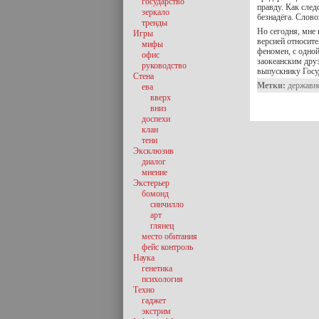
государство
правду. Как след
зеркало
безнадёга. Слов
тренды
Но сегодня, мне 
Игры
версией относите
мифы
феномен, с одной
офис
заокеанским дру
руководство
выпускнику Госу
Стена
Метки:
державн
ева
вверх
вниз
доспехи
клан
тени
Эксклюзив
диалог
мнение
Экстерьер
бомонд
синчилло
арт
глянец
место обитания
фейс контроль
Наука
генетика
психология
Техно
гаджет
экстрим