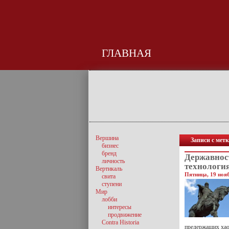
ГЛАВНАЯ
Вершина
Записи с мет
бизнес
бренд
Державнос
личность
технологи
Вертикаль
Пятница, 19 нояб
свита
ступени
Мир
лобби
интересы
продвижение
Contra Historia
предержащих хаос