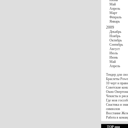
Июнь
Май
Апрель
Март
Февраль
Январь
2009
Декабрь
Ноябрь
Октябрь
Сентябрь
Август
Июль
Июнь
Май
Апрель
Тендер для сво
Браслеты Power
10 черт и пра
Советские конц
Окно Овертона.
Чекисты в ряса
Где моя госсоб
Свастика и зна
символов
Восстание Жел
Работа в коман
TOP дня