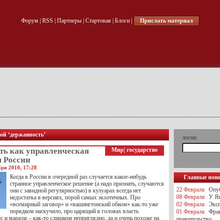
Форум
|
RSS
|
Партнеры
|
Стартовая
|
Блоги
|
Прислать материал
кой ‘державность’
логин
ть как управленческая
Мир
|
государство
я России
ря 2010, 17:28
Когда в России в очередной раз случается какое-нибудь
Главные нов
странное управленческое решение (а надо признать, случаются
22 Февраля
Опуб
они с завидной регулярностью) в кулуарах всегда нет
08 Февраля
У Яц
недостатка в версиях, порой самых экзотичных. Про
«всемирный заговор» и «вашингтонский обком» как-то уже
02 Февраля
Эксп
порядком наскучило, про царящий в головах власть
01 Февраля
Фра
 и маразм – как-то слишком неприглядно, да и очень похоже на
правительство