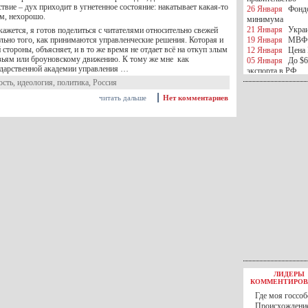
ствие – дух приходит в угнетенное состояние: накатывает какая-то
26 Января
Фондо
ом, нехорошо.
минимума
21 Января
Украи
кажется, я готов поделиться с читателями относительно свежей
льно того, как принимаются управленческие решения. Которая и
19 Января
МВФ 
 стороны, объясняет, и в то же время не отдает всё на откуп злым
12 Января
Цена 
зьям или броуновскому движению. К тому же мне как
05 Января
До $6
дарственной академии управления …
экспорта в РФ
05 Января
Киев
ость
,
идеология
,
политика
,
Россия
миротворческой 
читать дальше
Нет комментариев
05 Января
Герма
Ирана
04 Января
Саудо
отношения с Ира
25 Декабря
ВР п
в 2016 году
14 Декабря
Егип
российского лайн
10 Декабря
ЦБ К
минимума
07 Декабря
Поро
ИГИЛ
07 Декабря
Ущер
05 Декабря
32 ч
в Каспийском мо
01 Декабря
Юань
30 Ноября
С 1 д
ЛИДЕРЫ
30 Ноября
Росс
КОММЕНТИРОВ
27 Ноября
РФ о
Где моя госсоб
27 Ноября
ВВП 
Происхождение