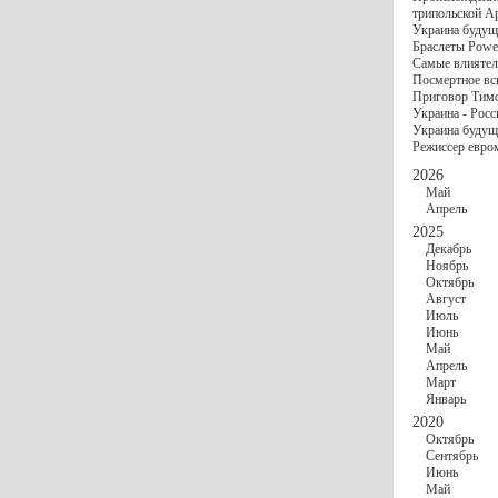
госбюджете
трипольской А
27 Ноября
Украи
Украина будущ
Турции
Браслеты Power
17 Ноября
Сред
Самые влиятел
шестилетнего ми
Посмертное вс
16 Ноября
​Пут
Приговор Тимо
13 Ноября
Цена 
Украина - Росс
10 Ноября
Круп
Украина будуще
10 Ноября
Штайн
Режиссер евро
особом статусе Д
03 Ноября
Мина
2026
Май
Апрель
2025
Декабрь
Ноябрь
Октябрь
Август
Июль
Июнь
Май
Апрель
Март
Январь
2020
Октябрь
Сентябрь
Июнь
Май