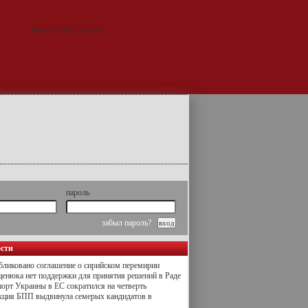
пароль
забыл пароль?
ости
ликовано соглашение о сирийском перемирии
енюка нет поддержки для принятия решений в Раде
орт Украины в ЕС сократился на четверть
кция БПП выдвинула семерых кандидатов в