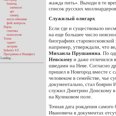
жажда пить». Выходи в те вре
бомонд
синчилло
список русских миллиардеров
арт
глянец
Служилый олигарх
место обитания
фейс контроль
Наука
Если где и существовало нес
генетика
на еще большее число неяснос
психология
Техно
биографиях старомосковской 
гаджет
например, утверждали, что ве
экстрим
Industry 4.0
Михаила Прушанина
. По о
Программа и Манифест
Loading...
Невскому
и даже отличился в
шведами на Неве. Согласно д
пришел в Новгород вместе с 
человеком в семействе, чье с
документально, стал боярин 
служил Дмитрию Донскому в 
на Куликовом поле.
Точная дата рождения самого
Ивановича в документах отсут