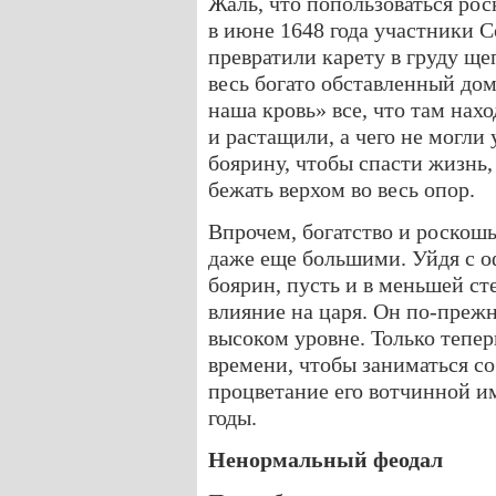
Жаль, что попользоваться ро
в июне 1648 года участники 
превратили карету в груду щ
весь богато обставленный дом
наша кровь» все, что там нах
и растащили, а чего не могл
боярину, чтобы спасти жизнь,
бежать верхом во весь опор.
Впрочем, богатство и роскошь
даже еще большими. Уйдя с о
боярин, пусть и в меньшей ст
влияние на царя. Он по-преж
высоком уровне. Только тепе
времени, чтобы заниматься с
процветание его вотчинной им
годы.
Ненормальный феодал