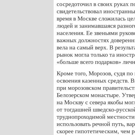
сосредоточил в своих руках п
свидетельствовал иностранны
время в Москве сложилась цел
людей и занимавшаяся разно
населения. Ее звеньями руко
важных должностях доверенны
вела на самый верх. В резуль
рынок могла только та иност
«больше всего подарков» личн
Кроме того, Морозов, судя п
освоения казенных средств. 
при морозовском правительст
Белозерском монастыре. Утве
на Москву с севера якобы мо
от тогдашней шведско-русско
труднопроходимой местности. 
использовать речной путь, ва
скорее гипотетическим, чем 