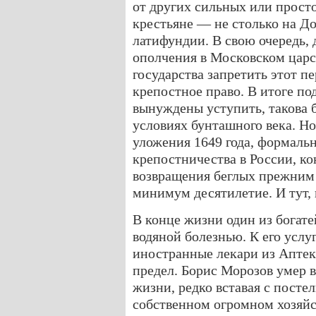
от других сильных или просто
крестьяне — не столько на До
латифундии. В свою очередь, 
ополчения в Московском царс
государства запретить этот пе
крепостное право. В итоге по
вынуждены уступить, такова б
условиях бунташного века. Н
уложения 1649 года, формаль
крепостничества в России, к
возвращения беглых прежним 
минимум десятилетие. И тут, 
В конце жизни один из богат
водяной болезнью. К его услу
иностранные лекари из Аптека
предел. Борис Морозов умер в
жизни, редко вставая с постел
собственном огромном хозяйст