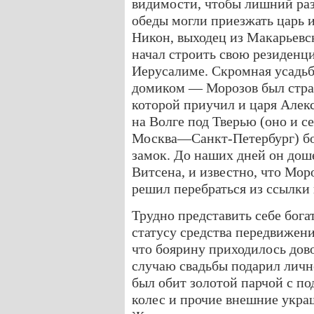
видимости, чтобы лишний раз 
обеды могли приезжать царь и
Никон, выходец из Макарьевс
начал строить свою резиденц
Иерусалиме. Скромная усадьб
домиком — Морозов был стра
которой приучил и царя Алекс
на Волге под Тверью (оно и се
Москва—Санкт-Петербург) бо
замок. До наших дней он дош
Витсена, и известно, что Моро
решил перебраться из ссылки
Трудно представить себе бога
статусу средства передвижения
что боярину приходилось дово
случаю свадьбы подарил лич
был обит золотой парчой с по
колес и прочие внешние укра