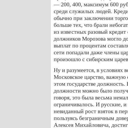
— 200, 400, максимум 600 руб
среди служилых людей. Кред
обычно при заключении торгов
больше тех, что брали небог
из известных разовый кредит 
должников Морозова могло дос
выплат по процентам составля
сети попадали даже члены цар
произошло с сибирским царе
Ну и разумеется, в условиях 
Московское царство, важную 
этом государстве должность. В
должности можно было получи
говоря, это была весьма немал
ограничивалось. И русские, 
невиданный рост взяток в пер
пользуясь безграничным дове
Алексея Михайловича, дости