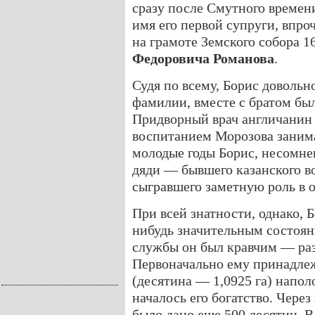
сразу после Смутного времени 
имя его первой супруги, впро
на грамоте Земского собора 1
Федоровича Романова
.
Судя по всему, Борис довольн
фамилии, вместе с братом был
Придворный врач англичани
воспитанием Морозова заним
молодые годы Борис, несомне
дяди — бывшего казанского 
сыгравшего заметную роль в 
При всей знатности, однако, 
нибудь значительным состоян
службы он был кравчим — раз
Первоначально ему принадлеж
(десятина — 1,0925 га) наполо
началось его богатство. Чере
было дано еще 500 десятин. 