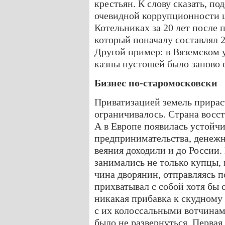
крестьян. К слову сказать, по
очевидной коррупционности шл
Котельниках за 20 лет после 
который поначалу составлял 20
Другой пример: в Вяземском 
казны пустошей было заново о
Бизнес по-старомосковски
Приватизацией земель прирас
ограничивалось. Страна восс
А в Европе появилась устойч
предпринимательства, денеж
веяния доходили и до России.
занимались не только купцы, 
чина дворянин, отправляясь п
прихватывал с собой хотя бы 
никакая прибавка к скудному 
с их колоссальными вотчинам
было не развернуться. Первая