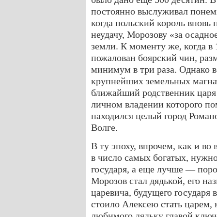
постоянно выслуживал понемн
когда польский король вновь 
неудачу, Морозову «за осадно
земли. К моменту же, когда в
пожалован боярский чин, раз
минимум в три раза. Однако в
крупнейших земельных магнат
ближайший родственник царя 
личном владении которого п
находился целый город Романо
Волге.
В ту эпоху, впрочем, как и во
в число самых богатых, нужн
государя, а еще лучше — поро
Морозов стал дядькой, его на
царевича, будущего государя 
стоило Алексею стать царем, к
любимого дядьку главой ключе