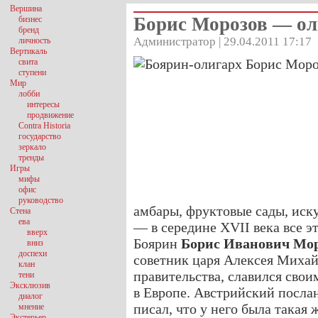
Вершина
Борис Морозов — ол
бизнес
бренд
Администратор | 29.04.2011 17:17
личность
Вертикаль
свита
ступени
Мир
лобби
интересы
продвижение
Contra Historia
государство
зеркало
тренды
Игры
мифы
офис
руководство
амбары, фруктовые сады, иск
Стена
ева
— в середине XVII века все э
вверх
Боярин
Борис Иванович Мо
вниз
доспехи
советник царя Алексея Михайл
клан
правительства, славился свои
тени
Эксклюзив
в Европе. Австрийский посла
диалог
писал, что у него была такая
мнение
Экстерьер