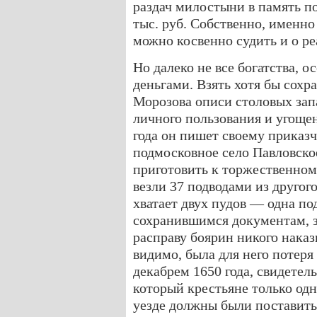
раздач милостыни в память п
тыс. руб. Собственно, именно 
можно косвенно судить и о ре
Но далеко не все богатства, о
деньгами. Взять хотя бы сохр
Морозова описи столовых запа
личного пользования и угощен
года он пишет своему приказ
подмосковное село Павловское
приготовить к торжественном
везли 37 подводами из другого
хватает двух пудов — одна по
сохранившимся документам, з
расправу боярин никого наказ
видимо, была для него потеря
декабрем 1650 года, свидетель
который крестьяне только од
уезде должны были поставить 