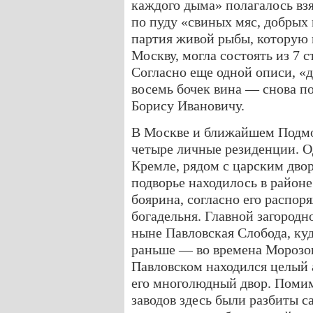
каждого дыма» полагалось взя
по пуду «свиных мяс, добрых 
партия живой рыбы, которую 
Москву, могла состоять из 7 с
Согласно еще одной описи, «д
восемь бочек вина — снова по
Борису Ивановичу.
В Москве и ближайшем Подмо
четыре личные резиденции. Од
Кремле, рядом с царским дво
подворье находилось в районе
боярина, согласно его распор
богадельня. Главной загородн
ныне Павловская Слобода, куд
раньше — во времена Морозо
Павловском находился целый 
его многолюдный двор. Поми
заводов здесь были разбиты с