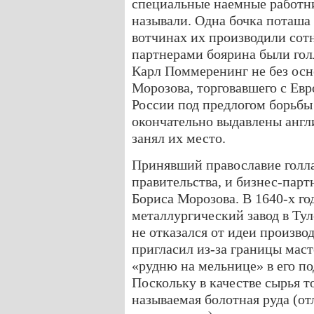
специальные наемные работни
называли. Одна бочка поташа 
вотчинах их производили со
партнерами боярина были гол
Карл Поммеренинг не без осн
Морозова, торговавшего с Евр
России под предлогом борьбы
окончательно выдавлены англи
занял их место.
Принявший православие голл
правительства, и бизнес-парт
Бориса Морозова. В 1640-х го
металлургический завод в Туле
не отказался от идеи производ
пригласил из-за границы маст
«рудню на мельнице» в его п
Поскольку в качестве сырья т
называемая болотная руда (от