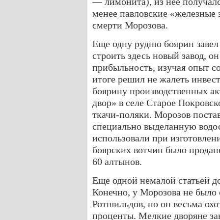
— лимонита), из нее получал
менее павловские «железные 
смерти Морозова.
Еще одну рудню боярин завел
строить здесь новый завод, о
прибыльность, изучая опыт с
итоге решил не жалеть инвес
боярину производственных а
двор» в селе Старое Покровск
ткачи-поляки. Морозов поста
специально выделанную водос
использовали при изготовлени
боярских вотчин было продан
60 алтынов.
Еще одной немалой статьей д
Конечно, у Морозова не было 
Ротшильдов, но он весьма охо
проценты. Мелкие дворяне з