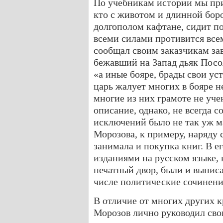
По учебникам истории мы при
кто с животом и длинной боро
долгополом кафтане, сидит по
всеми силами противится все
сообщал своим заказчикам за
бежавший на Запад дьяк Посо
«а иные бояре, брады свои уст
царь жалует многих в бояре не
многие из них грамоте не уче
описание, однако, не всегда с
исключений было не так уж м
Морозова, к примеру, наряду
занимала и покупка книг. В е
изданиями на русском языке,
печатный двор, были и выпис
числе политические сочинени
В отличие от многих других 
Морозов лично руководил сво