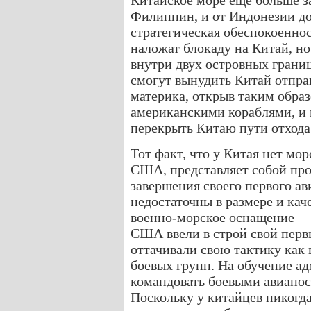
Китайское море еще больше з
Филиппин, и от Индонезии до
стратегическая обеспокоенно
наложат блокаду на Китай, но
внутри двух островных грани
смогут вынудить Китай отпра
материка, открыв таким обра
американскими кораблями, и
перекрыть Китаю пути отхода
Тот факт, что у Китая нет мо
США, представляет собой про
завершения своего первого ав
недостаточны в размере и ка
военно-морское оснащение — 
США ввели в строй свой первы
оттачивали свою тактику как 
боевых групп. На обучение а
командовать боевыми авиано
Поскольку у китайцев никогда