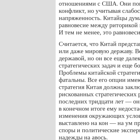
отношениями с США. Они пок
конфликт, но учитывая слабос
напряженность. Китайцы дума
равновесие между риторикой
И тем не менее, это равновеси
Считается, что Китай предст
или даже мировую державу. В
державой, но он все еще дал
стратегических задач и еще б
Проблемы китайской стратеги
фатальны. Все его опции имею
стратегия Китая должна заклю
рискованных стратегических 
последних тридцати лет — он
в конечном итоге ему недост
изменения окружающих услови
выставлено на кон — на ум п
споры и политические экспер
надежды на авось.