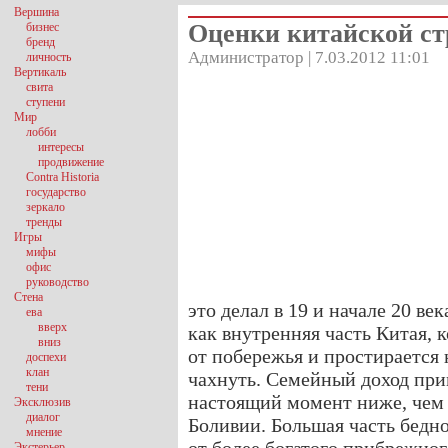
Вершина
Оценки китайской ст
бизнес
бренд
Администратор | 7.03.2012 11:01
личность
Вертикаль
свита
ступени
Мир
лобби
интересы
продвижение
Contra Historia
государство
зеркало
тренды
Игры
мифы
офис
руководство
Стена
это делал в 19 и начале 20 ве
ева
вверх
как внутренняя часть Китая, 
вниз
от побережья и простирается н
доспехи
клан
чахнуть. Семейный доход при
тени
настоящий момент ниже, чем
Эксклюзив
диалог
Боливии. Большая часть бедно
мнение
Экстерьер