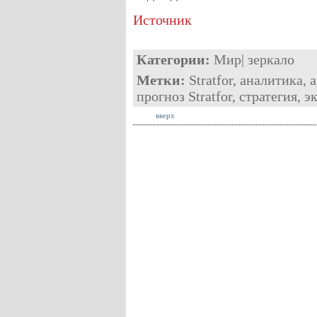
Источник
Категории:
Мир
|
зеркало
Метки:
Stratfor
,
аналитика
,
прогноз Stratfor
,
стратегия
,
э
вверх