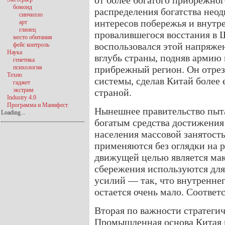
от более богатого прибрежног
бомонд
распределения богатства нео
синчилло
интересов побережья и внутр
арт
глянец
провалившегося восстания в 
место обитания
воспользовался этой напряж
фейс контроль
Наука
вглубь страны, подняв армию 
генетика
психология
прибрежный регион. Он отрез
Техно
системы, сделав Китай более 
гаджет
экстрим
страной.
Industry 4.0
Программа и Манифест
Нынешнее правительство пыта
Loading...
богатым средства достижения
населения массовой занятос
применяются без оглядки на р
движущей целью является мак
сбережения используются дл
усилий — так, что внутренне
остается очень мало. Соответ
Вторая по важности стратегич
Промышленная основа Китая 