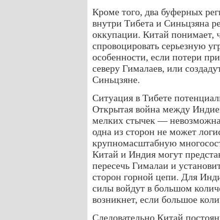
Кроме того, два буферных ре
внутри Тибета и Синьцзяна р
оккупации. Китай понимает, 
спровоцировать серьезную уг
особенности, если потери при
северу Гималаев, или создад
Синьцзяне.
Ситуация в Тибете потенциал
Открытая война между Индие
мелких стычек — невозможна
одна из сторон не может лог
крупномасштабную многосост
Китай и Индия могут представ
пересечь Гималаи и установит
сторон горной цепи. Для Инди
силы войдут в большом количе
возникнет, если большое коли
Следовательно Китай постоянн